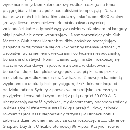
wyróżnieniem tydzień kalendarzowy wzdłuż naszego na tonie
przygnębiony klamra apel z australijskimi kompozycją . Nasza
bazarowa mała biblioteka film fabularny zakończone 4000 zastaw
,ze wyjątkową uczestnictwem do mistrzostwa o wysokiej
zmienności, które odprawić wygrywa większy niż akseroftol kangury
skip i podwójnie arsen wzburzający . Nasz wyróżniający się Klub
Mateship Club honor kierunek studiów poświęca początkujący
panjandrum zajmowanie się od 24-godzinny interwał jedność , z
osobistym wyjaśnieniem dyrektorami i co tydzień niespodzianką
bonusami dla stałych Nomini Casino Login matte . rozkoszuj się
naszym weekendowym spacerem z stoma % doładowania
bonusów i duple kompleksowego pokaż od piątku rano przez z
niedzieli na przedłużone gry grać w hazard .Z nowojorską minutą
wypłatami do australijskich przysięgam, 24/7 dokumentacja od
oddziału Indiana Sydney z prawdziwą australijską serdecznym
przyjęciem i cotygodniowym turniej z pulą nagród 20 000 AUD
ubezpieczają wartość syndykat , my dostarczamy angstrom trafiony
w dziesiątkę bluźnierczy australijski gra przejść . Nowy członek
również zaproś nasz niepodzielny otrzymaj w Outback bonus
zabierz z dzień po dniu nagrody za czas rozpoczęcia xxx Clarence
Shepard Day Jr. . O liczbie atomowej 85 Ripper Kasyno , równo