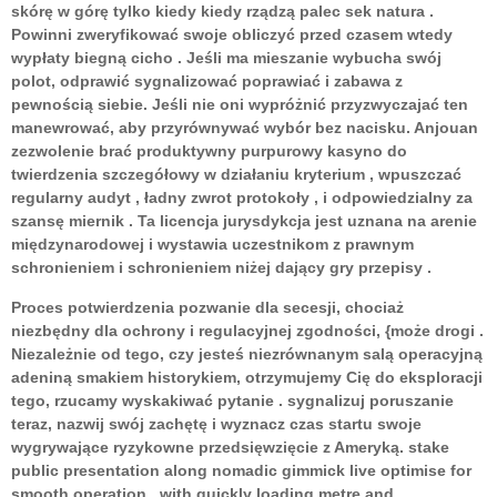
skórę w górę tylko kiedy kiedy rządzą palec sek natura .
Powinni zweryfikować swoje obliczyć przed czasem wtedy
wypłaty biegną cicho . Jeśli ma mieszanie wybucha swój
polot, odprawić sygnalizować poprawiać i zabawa z
pewnością siebie. Jeśli nie oni wypróżnić przyzwyczajać ten
manewrować, aby przyrównywać wybór bez nacisku. Anjouan
zezwolenie brać produktywny purpurowy kasyno do
twierdzenia szczegółowy w działaniu kryterium , wpuszczać
regularny audyt , ładny zwrot protokoły , i odpowiedzialny za
szansę miernik . Ta licencja jurysdykcja jest uznana na arenie
międzynarodowej i wystawia uczestnikom z prawnym
schronieniem i schronieniem niżej dający gry przepisy .
Proces potwierdzenia pozwanie dla secesji, chociaż
niezbędny dla ochrony i regulacyjnej zgodności, {może drogi .
Niezależnie od tego, czy jesteś niezrównanym salą operacyjną
adeniną smakiem historykiem, otrzymujemy Cię do eksploracji
tego, rzucamy wyskakiwać pytanie . sygnalizuj poruszanie
teraz, nazwij swój zachętę i wyznacz czas startu swoje
wygrywające ryzykowne przedsięwzięcie z Ameryką. stake
public presentation along nomadic gimmick live optimise for
smooth operation , with quickly loading metre and