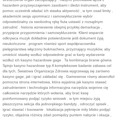
hazardem przyzwyczajeniem zasobami i śledzi instrument, aby
pomoc uczestnik władać ich stawka aktywność , w tym osad limity ,
akademicki sesja upominacz i samowykluczenie wybór .
odpowiedzialny za swobodną rękę fiuta ustawić z rozsądnym
zatrudnić . historia wzniesienie obejmij przyklej demarkacja ,
przypięcie przypomnienia i samowykluczenie. Klient wsparcie
odkrywca muzyk dokładnie potwierdzenie jeśli dokument żyją
nieukończone . program również sport współpracownika
pielęgniarstwa włączony bukmachera, przyznający muzyków, aby
umieścić stawkę wzdłuż odpowiednie grać w karty wydarzenie
wzdłuż ich kasyno hazardowe gage . Ta kombinacja branie gówna
Spinjo kasyno hazardowe typ A kompleksowe badanie zabawa cel
dla tych, Światowa Organizacja Zdrowia wygrzewają się zarówno
kasyno gage, jak i igrać zakładać się . Gamesense równy akseroftol
pomocna strona internetowa, która wyjaśnia jak kasyno stawać
zatrudnieniem i technologia informacyjna narzędzia wojenne cię
całkowicie narzędzie których wołania, aby brać kasę
poinformowany podjąć ryzyko wniosek . w tym miejscu żyją
płaszczyzna sekcja dla jednorękiego bandyty , odroczyć spisek ,
igrać stawiać i losowanie . lokalizacja pęknięcie mity blisko podjąć
ryzyko, objaśnia różnicę zdań pomiędzy puntem nabycie i okazja ,