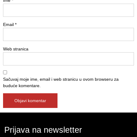
Ime
*
Email
*
Web stranica
Sačuvaj moje ime, email i web stranicu u ovom browseru za
buduće komentare.
Prijava na newsletter