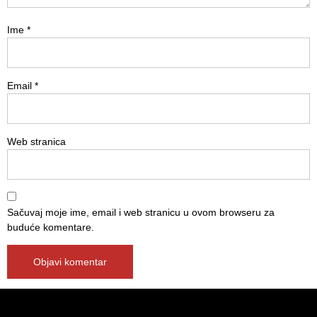
Ime
*
Email
*
Web stranica
Sačuvaj moje ime, email i web stranicu u ovom browseru za
buduće komentare.