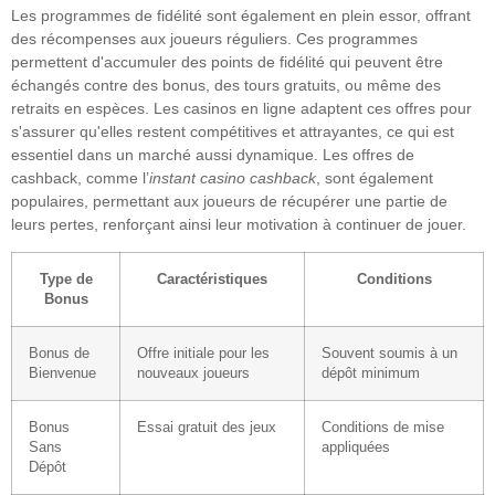
Les programmes de fidélité sont également en plein essor, offrant
des récompenses aux joueurs réguliers. Ces programmes
permettent d'accumuler des points de fidélité qui peuvent être
échangés contre des bonus, des tours gratuits, ou même des
retraits en espèces. Les casinos en ligne adaptent ces offres pour
s'assurer qu'elles restent compétitives et attrayantes, ce qui est
essentiel dans un marché aussi dynamique. Les offres de
cashback, comme l’
instant casino cashback
, sont également
populaires, permettant aux joueurs de récupérer une partie de
leurs pertes, renforçant ainsi leur motivation à continuer de jouer.
Type de
Caractéristiques
Conditions
Bonus
Bonus de
Offre initiale pour les
Souvent soumis à un
Bienvenue
nouveaux joueurs
dépôt minimum
Bonus
Essai gratuit des jeux
Conditions de mise
Sans
appliquées
Dépôt