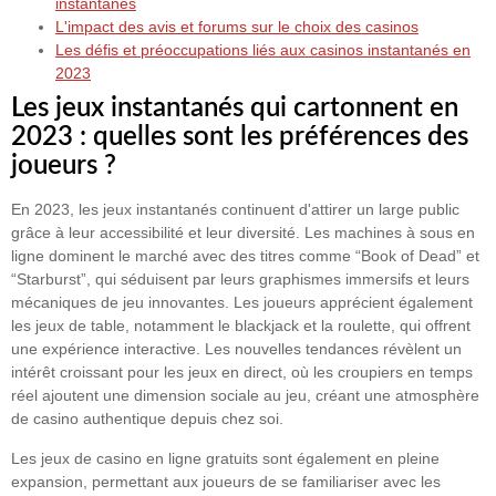
instantanés
L'impact des avis et forums sur le choix des casinos
Les défis et préoccupations liés aux casinos instantanés en
2023
Les jeux instantanés qui cartonnent en
2023 : quelles sont les préférences des
joueurs ?
En 2023, les jeux instantanés continuent d'attirer un large public
grâce à leur accessibilité et leur diversité. Les machines à sous en
ligne dominent le marché avec des titres comme “Book of Dead” et
“Starburst”, qui séduisent par leurs graphismes immersifs et leurs
mécaniques de jeu innovantes. Les joueurs apprécient également
les jeux de table, notamment le blackjack et la roulette, qui offrent
une expérience interactive. Les nouvelles tendances révèlent un
intérêt croissant pour les jeux en direct, où les croupiers en temps
réel ajoutent une dimension sociale au jeu, créant une atmosphère
de casino authentique depuis chez soi.
Les jeux de casino en ligne gratuits sont également en pleine
expansion, permettant aux joueurs de se familiariser avec les