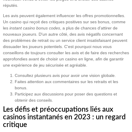
réputés.
Les avis peuvent également influencer les offres promotionnelles.
Un casino qui reçoit des critiques positives sur ses bonus, comme
les
instant casino bonus codes
, a plus de chances d'attirer de
nouveaux joueurs. D'un autre côté, des avis négatifs concernant
des problèmes de retrait ou un service client insatisfaisant peuvent
dissuader les joueurs potentiels. C'est pourquoi nous vous
conseillons de toujours consulter les avis et de faire des recherches
approfondies avant de choisir un casino en ligne, afin de garantir
une expérience de jeu sécurisée et agréable.
Consultez plusieurs avis pour avoir une vision globale.
Faites attention aux commentaires sur les retraits et les
bonus.
Participez aux discussions pour poser des questions et
obtenir des conseils.
Les défis et préoccupations liés aux
casinos instantanés en 2023 : un regard
critique