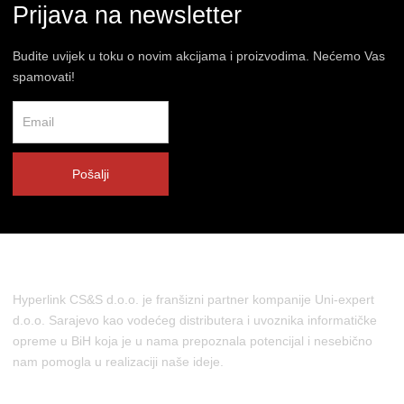
Prijava na newsletter
Budite uvijek u toku o novim akcijama i proizvodima. Nećemo Vas
spamovati!
Pošalji
Hyperlink CS&S d.o.o. je franšizni partner kompanije Uni-expert
d.o.o. Sarajevo kao vodećeg distributera i uvoznika informatičke
opreme u BiH koja je u nama prepoznala potencijal i nesebično
nam pomogla u realizaciji naše ideje.