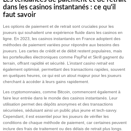
dans les casinos instantanés : ce qu'il
faut savoir
Les options de paiement et de retrait sont cruciales pour les
joueurs qui souhaitent une expérience fluide dans les casinos en
ligne. En 2023, les casinos instantanés en France adoptent des
méthodes de paiement variées pour répondre aux besoins des
joueurs. Les cartes de crédit et de débit restent populaires, mais
les portefeuilles électroniques comme PayPal et Skrill gagnent du
terrain, offrant rapidité et sécurité. L’
instant casino retrait
est
également optimisé, permettant des transactions rapides, souvent
en quelques heures, ce qui est un atout majeur pour les joueurs
cherchant à accéder à leurs gains rapidement.
Les cryptomonnaies, comme Bitcoin, commencent également à
faire leur entrée dans le monde des casinos instantanés. Leur
utilisation permet des dépôts anonymes et des transactions
sécurisées, séduisant ainsi un public plus jeune et tech-savvy.
Cependant, il est essentiel pour les joueurs de vérifier les
conditions de chaque méthode de paiement, car certaines peuvent
inclure des frais de traitement ou des délais de retrait plus longs.