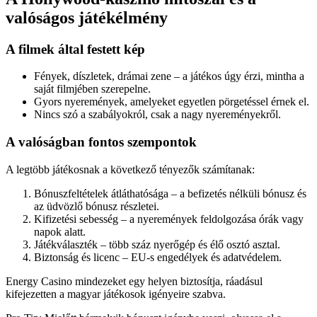
valóságos játékélmény
A filmek által festett kép
Fények, díszletek, drámai zene – a játékos úgy érzi, mintha a
saját filmjében szerepelne.
Gyors nyeremények, amelyeket egyetlen pörgetéssel érnek el.
Nincs szó a szabályokról, csak a nagy nyereményekről.
A valóságban fontos szempontok
A legtöbb játékosnak a következő tényezők számítanak:
Bónuszfeltételek átláthatósága – a befizetés nélküli bónusz és
az üdvözlő bónusz részletei.
Kifizetési sebesség – a nyeremények feldolgozása órák vagy
napok alatt.
Játékválaszték – több száz nyerőgép és élő osztó asztal.
Biztonság és licenc – EU‑s engedélyek és adatvédelem.
Energy Casino mindezeket egy helyen biztosítja, ráadásul
kifejezetten a magyar játékosok igényeire szabva.