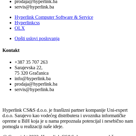
prodaja@hyperlink.ba
servis@hyperlink.ba
Hyperlink Computer Software & Service
Hyperlinkcss
OLX
Opšti uslovi poslovanja
Kontakt
+387 35 707 263
Sarajevska 22,
75 320 Gračanica
info@hyperlink.ba
prodaja@hyperlink.ba
servis@hyperlink.ba
Hyperlink CS&S d.o.o. je franšizni partner kompanije Uni-expert
d.o.o. Sarajevo kao vodećeg distributera i uvoznika informatičke
opreme u BiH koja je u nama prepoznala potencijal i nesebično nam
pomogla u realizaciji naše ideje.