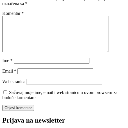
označena sa
*
Komentar
*
Ime
*
Email
*
Web stranica
Sačuvaj moje ime, email i web stranicu u ovom browseru za
buduće komentare.
Prijava na newsletter