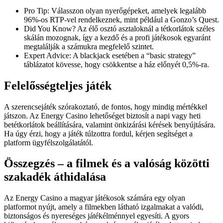
Pro Tip: Válasszon olyan nyerőgépeket, amelyek legalább
96%‑os RTP‑vel rendelkeznek, mint például a Gonzo’s Quest.
Did You Know? Az élő osztó asztaloknál a tétkorlátok széles
skálán mozognak, így a kezdő és a profi játékosok egyaránt
megtalálják a számukra megfelelő szintet.
Expert Advice: A blackjack esetében a “basic strategy”
táblázatot kövesse, hogy csökkentse a ház előnyét 0,5%-ra.
Felelősségteljes játék
A szerencsejáték szórakoztató, de fontos, hogy mindig mértékkel
játszon. Az Energy Casino lehetőséget biztosít a napi vagy heti
betétkorlátok beállítására, valamint önkizárási kérések benyújtására.
Ha úgy érzi, hogy a játék túlzottra fordul, kérjen segítséget a
platform ügyfélszolgálatától.
Összegzés – a filmek és a valóság közötti
szakadék áthidalása
Az Energy Casino a magyar játékosok számára egy olyan
platformot nyújt, amely a filmekben látható izgalmakat a valódi,
biztonságos és nyereséges játékélménnyel egyesíti. A gyors