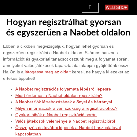
WEB SHOP
Hogyan regisztrálhat gyorsan
és egyszerűen a Naobet oldalon
Ebben a cikkben megvizsgáljuk, hogyan lehet gyorsan és
egyszerűen regisztrálni a Naobet oldalon. Számos hasznos
információt és gyakorlati tanácsot osztunk meg a folyamat során,
amelyeket valós játékosok tapasztalatai alapján gyűjtöttünk össze.
Ha Ön is a
látogassa meg az oldalt
keresi, ne hagyja ki ezeket az
értékes tippeket!
A Naobet regisztrációs folyamata lépésről lépésre
Miért érdemes a Naobet oldalon regisztrálni?
A Naobet fiók létrehozásának előnyei és hátrányai
Milyen információkra van szükség a regisztrációhoz?
Gyakori hibák a Naobet regisztráció során
Valós játékosok véleménye a Naobet regisztrációról
Összegzés és további lépések a Naobet használatával
kapcsolatban