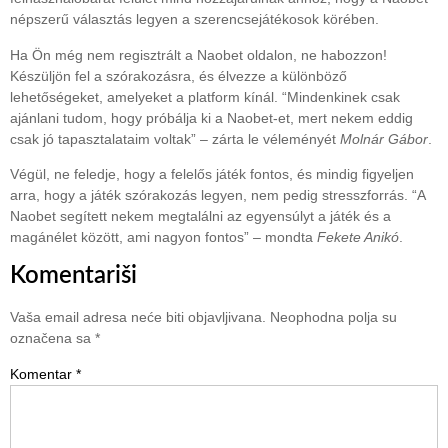
népszerű választás legyen a szerencsejátékosok körében.
Ha Ön még nem regisztrált a Naobet oldalon, ne habozzon!
Készüljön fel a szórakozásra, és élvezze a különböző
lehetőségeket, amelyeket a platform kínál. “Mindenkinek csak
ajánlani tudom, hogy próbálja ki a Naobet-et, mert nekem eddig
csak jó tapasztalataim voltak” – zárta le véleményét
Molnár Gábor
.
Végül, ne feledje, hogy a felelős játék fontos, és mindig figyeljen
arra, hogy a játék szórakozás legyen, nem pedig stresszforrás. “A
Naobet segített nekem megtalálni az egyensúlyt a játék és a
magánélet között, ami nagyon fontos” – mondta
Fekete Anikó
.
Komentariši
Vaša email adresa neće biti objavljivana.
Neophodna polja su
označena sa
*
Komentar
*