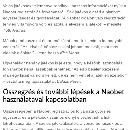
Valós játékosok véleménye rendkívül hasznos információkat nyújt a
Naobet regisztrációs folyamatáról. Sok játékos dicséri a platform
egyszerűségét és gyorsaságát. “A Naobet oldalon való regisztráció
tényleg villámgyors volt, és azóta is élvezem a játékot” – mesélte
Tóth András
.
Mások a bónuszokat és promóciókat emelik ki, mint a legnagyobb
vonzerőt. “Az üdvözlő bónusz sokkal jobban motivált, mint más
oldalak ajánlatai” – tette hozzá
Kiss Mária
.
Ugyanakkor néhány játékos is jelezte, hogy a későbbi azonosítási
folyamatok néha lassabbak lehetnek. “Az első bejelentkezésem
után egy kicsit várnom kellett, de ez nem vett el a játék élvezetéből”
– osztotta meg tapasztalatait
Balázs Péter
.
Összegzés és további lépések a Naobet
használatával kapcsolatban
Összességében a Naobet regisztrációs folyamata gyors és
egyszerű, és a játékosok számos előnyt élvezhetnek a fiók
létrehozása után. A széles játékválaszték, a vonzó bónuszok és a
felhasználóbarát felület mind hozzájárulnak ahhoz, hogy a Naobet