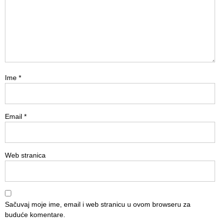
Ime
*
Email
*
Web stranica
Sačuvaj moje ime, email i web stranicu u ovom browseru za
buduće komentare.