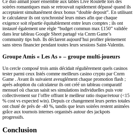
Ce duo aimait jouer ensemble aux tables Live Roulette lors des
soirées romantiques mais se retrouvait rapidement dépassé quand ils
acceptaient simultanément deux bonus “double deposit”. En utilisant
le calculateur ils ont synchronisé leurs mises afin que chaque
exigence soit répartie équitablement entre leurs comptes ; ils ont
instauré également une règle “budget commun max £150” validée
dans leur tableau Google Sheet partagé via Cnrm Game’s
community tips hub. Ils déclarent aujourd’hui profiter pleinement
sans stress financier pendant toutes leurs sessions Saint‑Valentin.
Groupe Amis « Les As » – groupe multi‑joueurs
Un cercle composé trois amis décidait régulièrement quels casinos
tester parmi ceux listés comme meilleurs casino crypto par Cnrm
Game . Avant ils suivaient aveuglément chaque promotion flash ;
après adoption du calculateur ils ont créé un tableau comparatif
mensuel où chacun saisit ses simulations individuelles puis vote
collectivement sur l’offre offrant le meilleur ratio risque/retour (<15
% cost vs expected win). Depuis ce changement leurs pertes totales
ont chuté de près de ‑40 %, tandis que leurs soirées restent animées
grâce aux tournois internes organisés autour des jackpots
progressifs.
Conclusion