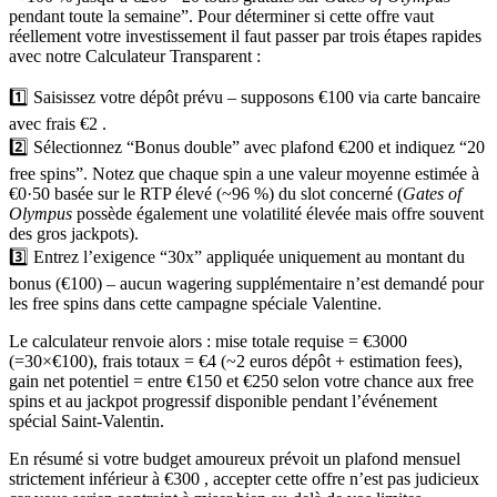
pendant toute la semaine”. Pour déterminer si cette offre vaut
réellement votre investissement il faut passer par trois étapes rapides
avec notre Calculateur Transparent :
1️⃣ Saisissez votre dépôt prévu – supposons €100 via carte bancaire
avec frais €2 .
2️⃣ Sélectionnez “Bonus double” avec plafond €200 et indiquez “20
free spins”. Notez que chaque spin a une valeur moyenne estimée à
€0·50 basée sur le RTP élevé (~96 %) du slot concerné (
Gates of
Olympus
possède également une volatilité élevée mais offre souvent
des gros jackpots).
3️⃣ Entrez l’exigence “30x” appliquée uniquement au montant du
bonus (€100) – aucun wagering supplémentaire n’est demandé pour
les free spins dans cette campagne spéciale Valentine.
Le calculateur renvoie alors : mise totale requise = €3000
(=30×€100), frais totaux = €4 (~2 euros dépôt + estimation fees),
gain net potentiel = entre €150 et €250 selon votre chance aux free
spins et au jackpot progressif disponible pendant l’événement
spécial Saint‑Valentin.
En résumé si votre budget amoureux prévoit un plafond mensuel
strictement inférieur à €300 , accepter cette offre n’est pas judicieux