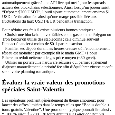
automatiquement grâce à une API live qui met à jour les spreads
actuels des blockchains sélectionnées. Ainsi lorsqu’un joueur saisit
“Dépot = $200 USDT”, l’outil ajoute automatiquement environ $1
USD d’estimation fee ainsi qu’une marge possible liée aux
fluctuations du taux USDT/EUR pendant la transaction.
Pour réduire ces frais il existe plusieurs bonnes pratiques :
– Choisir une blockchain avec faibles coûts gas comme Polygon ou
Tron lorsqu’on utilise des stablecoins ; cela diminue souvent
l’impact financier à moins de $0·1 par transaction.
– Planifier ses dépôts durant les heures creuses où l’encombrement
réseau est moindre ; par exemple tôt le matin GMT+1 pour
Ethereum réduit nettement le gas price moyen (<30 gwei).
– Utiliser un portefeuille hardware sécurisé qui permet également
d’ajuster manuellement la priorité fee afin d’équilibrer vitesse et coût
selon votre planning romantique.
Évaluer la vraie valeur des promotions
spéciales Saint‑Valentin
Les opérateurs profitent généralement du thème amoureux pour
lancer des offres limitées dans le temps telles que “Bonus double +
tours gratuits Valentine”. Une promotion typique pourrait lire ainsi :
“+100 % jusqu’à €200 +20 tours gratuits sur
Gates of Olympus