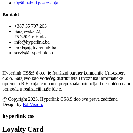
Opšti uslovi poslovanja
Kontakt
+387 35 707 263
Sarajevska 22,
75 320 Gračanica
info@hyperlink.ba
prodaja@hyperlink.ba
servis@hyperlink.ba
Hyperlink CS&S d.o.o. je franšizni partner kompanije Uni-expert
d.o.o. Sarajevo kao vodećeg distributera i uvoznika informatičke
opreme u BiH koja je u nama prepoznala potencijal i nesebično nam
pomogla u realizaciji naše ideje.
@ Copyright 2023. Hyperlink CS&S doo sva prava zadržana.
Design by
Ed-Vision.
hyperlink css
Loyalty Card