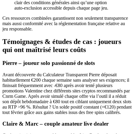
clair des conditions générales ainsi qu’une option
auto‑exclusion accessible depuis chaque page jeu.
Ces ressources combinées garantissent non seulement transparence
mais aussi conformité avec la réglementation française relative au
jeu responsable.
Témoignages & études de cas : joueurs
qui ont maîtrisé leurs coûts
Pierre – joueur solo passionné de slots
Avant découverte du Calculateur Transparent Pierre déposait
habituellement €200 chaque semaine sans analyser ses exigences; il
finissait fréquemment avec -€80 après avoir tenté plusieurs
promotions Valentine chez différents sites cryptos recommandés par
Cnrm Game. Après avoir simulé chaque offre via l’outil il a réduit
son dépôt hebdomadaire à €80 tout en ciblant uniquement deux slots
au RTP >96 %. Résultat ? Un solde positif constant (+€120) pendant
tout février grâce aux gains stables issus des free spins calibrés.
Claire & Marc – couple amateur live dealer