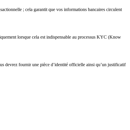
ctionnelle ; cela garantit que vos informations bancaires circulent
 uniquement lorsque cela est indispensable au processus KYC (Know
evrez fournir une pièce d’identité officielle ainsi qu’un justificatif