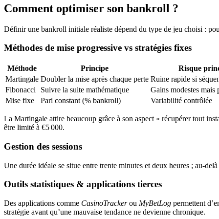
Comment optimiser son bankroll ?
Définir une bankroll initiale réaliste dépend du type de jeu choisi :
Méthodes de mise progressive vs stratégies fixes
Méthode
Principe
Risque prin
Martingale
Doubler la mise après chaque perte
Ruine rapide si séque
Fibonacci
Suivre la suite mathématique
Gains modestes mais p
Mise fixe
Pari constant (% bankroll)
Variabilité contrôlée
La Martingale attire beaucoup grâce à son aspect « récupérer tout ins
être limité à €5 000.
Gestion des sessions
Une durée idéale se situe entre trente minutes et deux heures ; au-delà
Outils statistiques & applications tierces
Des applications comme
CasinoTracker
ou
MyBetLog
permettent d’en
stratégie avant qu’une mauvaise tendance ne devienne chronique.