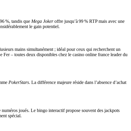
96 %, tandis que
Mega Joker
offre jusqu’à 99 % RTP mais avec une
onsidérablement le gain potentiel.
plusieurs mains simultanément ; idéal pour ceux qui recherchent un
 Fer – toutes deux disponibles chez le casino online france leader du
comme
PokerStars
. La différence majeure réside dans l’absence d’achat
e numéros joués. Le bingo interactif propose souvent des jackpots
ent spécial.