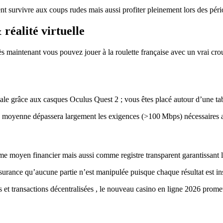
survivre aux coups rudes mais aussi profiter pleinement lors des pério
 réalité virtuelle
 dès maintenant vous pouvez jouer à la roulette française avec un vrai
ale grâce aux casques Oculus Quest 2 ; vous êtes placé autour d’une tab
e moyenne dépassera largement les exigences (>100 Mbps) nécessaires au
me moyen financier mais aussi comme registre transparent garantissant 
ssurance qu’aucune partie n’est manipulée puisque chaque résultat est i
es et transactions décentralisées , le nouveau casino en ligne 2026 prom