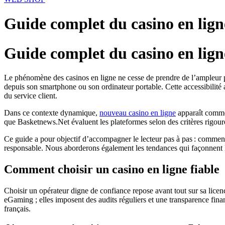
Guide complet du casino en lign
Guide complet du casino en lign
Le phénomène des casinos en ligne ne cesse de prendre de l’ampleur par
depuis son smartphone ou son ordinateur portable. Cette accessibilité 
du service client.
Dans ce contexte dynamique,
nouveau casino en ligne
apparaît comme 
que Basketnews.Net évaluent les plateformes selon des critères rigoureu
Ce guide a pour objectif d’accompagner le lecteur pas à pas : comment 
responsable. Nous aborderons également les tendances qui façonnent le f
Comment choisir un casino en ligne fiable
Choisir un opérateur digne de confiance repose avant tout sur sa lice
eGaming ; elles imposent des audits réguliers et une transparence fin
français.