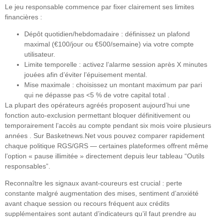
Le jeu responsable commence par fixer clairement ses limites
financières :
Dépôt quotidien/hebdomadaire : définissez un plafond
maximal (€100/jour ou €500/semaine) via votre compte
utilisateur.
Limite temporelle : activez l’alarme session après X minutes
jouées afin d’éviter l’épuisement mental.
Mise maximale : choisissez un montant maximum par pari
qui ne dépasse pas <5 % de votre capital total .
La plupart des opérateurs agréés proposent aujourd’hui une
fonction auto‑exclusion permettant bloquer définitivement ou
temporairement l’accès au compte pendant six mois voire plusieurs
années . Sur Basketnews.Net vous pouvez comparer rapidement
chaque politique RGS/GRS — certaines plateformes offrent même
l’option « pause illimitée » directement depuis leur tableau “Outils
responsables”.
Reconnaître les signaux avant-coureurs est crucial : perte
constante malgré augmentation des mises, sentiment d’anxiété
avant chaque session ou recours fréquent aux crédits
supplémentaires sont autant d’indicateurs qu’il faut prendre au