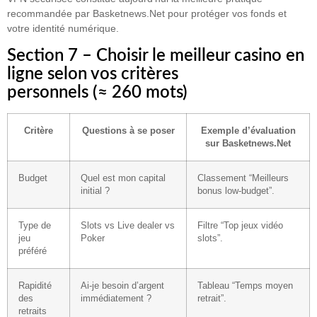
recommandée par Basketnews.Net pour protéger vos fonds et
votre identité numérique.
Section 7 – Choisir le meilleur casino en
ligne selon vos critères
personnels (≈ 260 mots)
Critère
Questions à se poser
Exemple d’évaluation
sur Basketnews.Net
Budget
Quel est mon capital
Classement “Meilleurs
initial ?
bonus low‑budget”.
Type de
Slots vs Live dealer vs
Filtre “Top jeux vidéo
jeu
Poker
slots”.
préféré
Rapidité
Ai‑je besoin d’argent
Tableau “Temps moyen
des
immédiatement ?
retrait”.
retraits