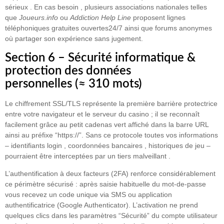
sérieux . En cas besoin , plusieurs associations nationales telles
que
Joueurs.info
ou
Addiction Help Line
proposent lignes
téléphoniques gratuites ouvertes24/7 ainsi que forums anonymes
où partager son expérience sans jugement.
Section 6 – Sécurité informatique &
protection des données
personnelles (≈ 310 mots)
Le chiffrement SSL/TLS représente la première barrière protectrice
entre votre navigateur et le serveur du casino ; il se reconnaît
facilement grâce au petit cadenas vert affiché dans la barre URL
ainsi au préfixe “https://”. Sans ce protocole toutes vos informations
– identifiants login , coordonnées bancaires , historiques de jeu –
pourraient être interceptées par un tiers malveillant .
L’authentification à deux facteurs (2FA) renforce considérablement
ce périmètre sécurisé : après saisie habituelle du mot‑de‑passe
vous recevez un code unique via SMS ou application
authentificatrice (Google Authenticator). L’activation ne prend
quelques clics dans les paramètres “Sécurité” du compte utilisateur