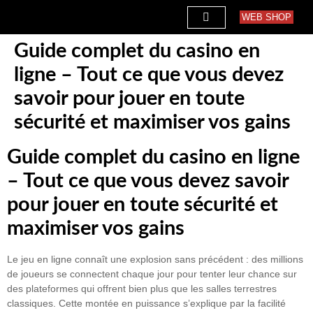
WEB SHOP
Guide complet du casino en
ligne – Tout ce que vous devez
savoir pour jouer en toute
sécurité et maximiser vos gains
Guide complet du casino en ligne
– Tout ce que vous devez savoir
pour jouer en toute sécurité et
maximiser vos gains
Le jeu en ligne connaît une explosion sans précédent : des millions
de joueurs se connectent chaque jour pour tenter leur chance sur
des plateformes qui offrent bien plus que les salles terrestres
classiques. Cette montée en puissance s’explique par la facilité