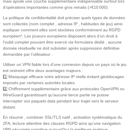
mais ajoute une couche supplémentaire indispensable surtout lors
d’opérations importantes comme gros retraits (>€10 000).
La politique de confidentialité doit préciser quels types de données
sont collectés (nom complet , adresse IP , habitudes de jeu) ainsi
expliquer comment elles sont stockées conformément au RGPD
européen*. Les joueurs européens disposent alors d’un droit à
l’oubli complet pouvant être exercé via formulaire dédié ; aucune
donnée résiduelle ne doit subsister après suppression définitive
demandée par l’utilisateur .
Utiliser un VPN fiable lors d’une connexion depuis un pays où le jeu
est restreint offre deux avantages majeurs :
1️⃣ Masquage efficace votre adresse IP réelle évitant géoblocages
imposés par certaines autorités locales.
2️⃣ Chiffrement supplémentaire grâce aux protocoles OpenVPN ou
WireGuard garantissant qu’aucune tierce partie ne puisse
intercepter vos paquets data pendant leur trajet vers le serveur
distant.
En résumé , combiner SSL/TLS natif , activation systématique du
2FA, lecture attentive des clauses RGPD ainsi qu’une navigation
VPN sécurisée constitue aujourd’hui la meilleure pratique