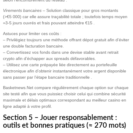
selon l’encombrement du réseau .
Virements bancaires
– Solution classique pour gros montants
(>€5 000) car elle assure traçabilité totale ; toutefois temps moyen
=3‑5 jours ouvrés et frais pouvant atteindre €15 .
Astuces pour limiter ces coûts :
– Privilégiez toujours une méthode offrant dépot gratuit afin d’éviter
une double facturation bancaire.
– Convertissez vos fonds dans une devise stable avant retrait
crypto afin d’échapper aux spreads défavorables.
– Utilisez une carte prépayée liée directement au portefeuille
électronique afin d’obtenir instantanément votre argent disponible
sans passer par l’étape bancaire traditionnelle .
Basketnews.Net compare régulièrement chaque option sur chaque
site testé afin que vous puissiez choisir celui qui combine sécurité
maximale et délais optimaux correspondant au meilleur casino en
ligne adapté à votre profil.
Section 5 – Jouer responsablement :
outils et bonnes pratiques (≈ 270 mots)