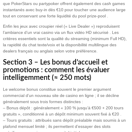
que PokerStars ou partypoker offrent également des cash games
instantanés avec buy‑in dès €10 pour toucher une audience large
tout en conservant une forte liquidité du pool prize‑pool .
Enfin les jeux avec croupier réel (« Live Dealer ») reproduisent
l’ambiance d’un vrai casino via un flux vidéo HD sécurisé . Les
critères essentiels sont la qualité du streaming (minimum Full HD),
la rapidité du chat texte/voix et la disponibilité multilingue des
dealers français ou anglais selon votre préférence.
Section 3 – Les bonus d’accueil et
promotions : comment les évaluer
intelligemment (≈ 250 mots)
Le welcome bonus constitue souvent le premier argument
commercial d’un nouveau site de casino en ligne ; il se décline
généralement sous trois formes distinctes :
– Bonus dépôt : généralement « 100 % jusqu’à €500 + 200 tours
gratuits », conditionné à un dépôt minimum souvent fixé à €20 .
– Tours gratuits : attribués sans dépôt préalable mais soumis à un
plafond mensuel limité ; ils permettent d’essayer des slots