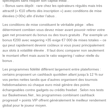
spécifiques sans risquer son capital initial .
– Bonus sans dépôt : rare chez les opérateurs régulés mais très
attractif (« €10 offerts dès inscription ») avec conditions de mise
élevées (>30x) afin d’éviter l’abus .
Les conditions de mise constituent le véritable piège : elles
déterminent combien vous devez miser avant pouvoir retirer votre
gain net provenant du bonus ou des tours gratuits . Par exemple un
bonus €200 avec wagering ×35 exige €7 000 de mises totales – ce
qui peut rapidement devenir coûteux si vous jouez principalement
aux slots à volatilité élevée . Il faut donc comparer non seulement
le montant offert mais aussi le ratio wagering / valeur réelle du
bonus .
Les programmes fidélité diffèrent largement entre plateformes :
certains proposent un cashback quotidien allant jusqu’à 12 % sur
vos pertes nettes tandis que d’autres organisent des tournois
hebdomadaires où chaque euro misé génère des points
échangeables contre gadgets ou crédits freebet . Selon nos tests
sur Basketnews.Net , les programmes combinant cashback
progressif + points VIP offrent généralement le meilleur rendement
global pour le joueur moyen.