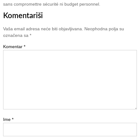
sans compromettre sécurité ni budget personnel.
Komentariši
Vaša email adresa neće biti objavljivana.
Neophodna polja su
označena sa
*
Komentar
*
Ime
*