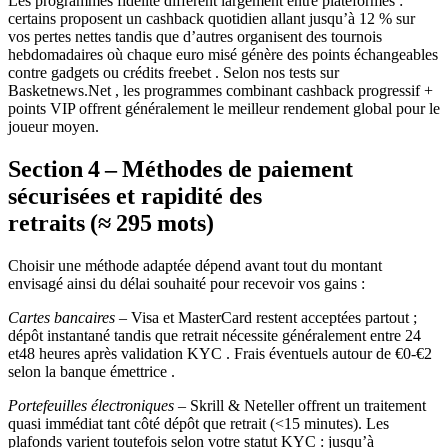
Les programmes fidélité diffèrent largement entre plateformes :
certains proposent un cashback quotidien allant jusqu’à 12 % sur
vos pertes nettes tandis que d’autres organisent des tournois
hebdomadaires où chaque euro misé génère des points échangeables
contre gadgets ou crédits freebet . Selon nos tests sur
Basketnews.Net , les programmes combinant cashback progressif +
points VIP offrent généralement le meilleur rendement global pour le
joueur moyen.
Section 4 – Méthodes de paiement
sécurisées et rapidité des
retraits (≈ 295 mots)
Choisir une méthode adaptée dépend avant tout du montant
envisagé ainsi du délai souhaité pour recevoir vos gains :
Cartes bancaires
– Visa et MasterCard restent acceptées partout ;
dépôt instantané tandis que retrait nécessite généralement entre 24
et48 heures après validation KYC . Frais éventuels autour de €0‑€2
selon la banque émettrice .
Portefeuilles électroniques
– Skrill & Neteller offrent un traitement
quasi immédiat tant côté dépôt que retrait (<15 minutes). Les
plafonds varient toutefois selon votre statut KYC : jusqu’à