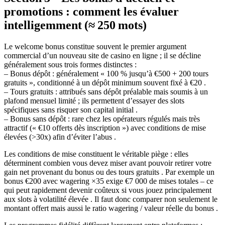
promotions : comment les évaluer
intelligemment (≈ 250 mots)
Le welcome bonus constitue souvent le premier argument
commercial d’un nouveau site de casino en ligne ; il se décline
généralement sous trois formes distinctes :
– Bonus dépôt : généralement « 100 % jusqu’à €500 + 200 tours
gratuits », conditionné à un dépôt minimum souvent fixé à €20 .
– Tours gratuits : attribués sans dépôt préalable mais soumis à un
plafond mensuel limité ; ils permettent d’essayer des slots
spécifiques sans risquer son capital initial .
– Bonus sans dépôt : rare chez les opérateurs régulés mais très
attractif (« €10 offerts dès inscription ») avec conditions de mise
élevées (>30x) afin d’éviter l’abus .
Les conditions de mise constituent le véritable piège : elles
déterminent combien vous devez miser avant pouvoir retirer votre
gain net provenant du bonus ou des tours gratuits . Par exemple un
bonus €200 avec wagering ×35 exige €7 000 de mises totales – ce
qui peut rapidement devenir coûteux si vous jouez principalement
aux slots à volatilité élevée . Il faut donc comparer non seulement le
montant offert mais aussi le ratio wagering / valeur réelle du bonus .