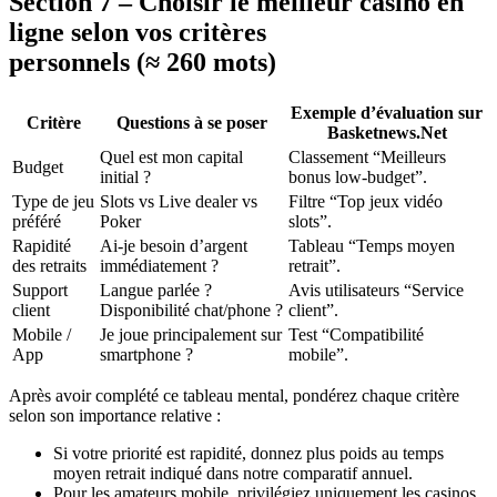
Section 7 – Choisir le meilleur casino en
ligne selon vos critères
personnels (≈ 260 mots)
Exemple d’évaluation sur
Critère
Questions à se poser
Basketnews.Net
Quel est mon capital
Classement “Meilleurs
Budget
initial ?
bonus low‑budget”.
Type de jeu
Slots vs Live dealer vs
Filtre “Top jeux vidéo
préféré
Poker
slots”.
Rapidité
Ai‑je besoin d’argent
Tableau “Temps moyen
des retraits
immédiatement ?
retrait”.
Support
Langue parlée ?
Avis utilisateurs “Service
client
Disponibilité chat/phone ?
client”.
Mobile /
Je joue principalement sur
Test “Compatibilité
App
smartphone ?
mobile”.
Après avoir complété ce tableau mental, pondérez chaque critère
selon son importance relative :
Si votre priorité est rapidité, donnez plus poids au temps
moyen retrait indiqué dans notre comparatif annuel.
Pour les amateurs mobile, privilégiez uniquement les casinos