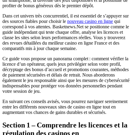
un smartphone, la diversité des jeux disponibles et la possibilité de
profiter de bonus généreux dès le premier dépôt.
Dans cet univers très concurrentiel, il est essentiel de s’appuyer sur
des sources fiables pour choisir le
nouveau casino en ligne
qui
correspond à vos attentes. Basketnews.Net se positionne comme le
guide indépendant qui teste chaque offre, analyse les licences et
classe les sites selon leurs performances réelles. Vous y trouverez
des revues détaillées du meilleur casino en ligne France et des
comparatifs mis à jour chaque semaine.
Ce guide vous propose un panorama complet : comment vérifier la
licence d’un opérateur, quels jeux privilégier selon votre profil,
décryptage des bonus d’accueil et promotions courantes, méthodes
de paiement sécurisées et délais de retrait. Nous aborderons
également le jeu responsable ainsi que les mesures de cybersécurité
indispensables pour protéger vos données personnelles pendant
votre session de jeu.
En suivant ces conseils avisés, vous pourrez naviguer sereinement
entre les différents nouveaux sites de casino en ligne tout en
augmentant vos chances de gains durables et sécurisés.
Section 1 – Comprendre les licences et la
régulation des casinos en