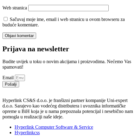
Web stranica
Sačuvaj moje ime, email i web stranicu u ovom browseru za
buduće komentare.
Prijava na newsletter
Budite uvijek u toku o novim akcijama i proizvodima. Nećemo Vas
spamovati!
Email
Pošalji
Hyperlink CS&S d.o.o. je franšizni partner kompanije Uni-expert
d.o.o. Sarajevo kao vodećeg distributera i uvoznika informatičke
opreme u BiH koja je u nama prepoznala potencijal i nesebično nam
pomogla u realizaciji naše ideje.
Hyperlink Computer Software & Service
Hyperlinkcss