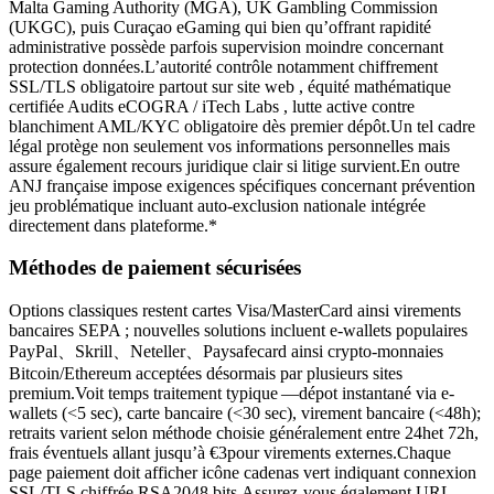
Malta Gaming Authority (MGA), UK Gambling Commission
(UKGC), puis Curaçao eGaming qui bien qu’offrant rapidité
administrative possède parfois supervision moindre concernant
protection données.L’autorité contrôle notamment chiffrement
SSL/TLS obligatoire partout sur site web , équité mathématique
certifiée Audits eCOGRA / iTech Labs , lutte active contre
blanchiment AML/KYC obligatoire dès premier dépôt.Un tel cadre
légal protège non seulement vos informations personnelles mais
assure également recours juridique clair si litige survient.En outre
ANJ française impose exigences spécifiques concernant prévention
jeu problématique incluant auto-exclusion nationale intégrée
directement dans plateforme.*
Méthodes de paiement sécurisées
Options classiques restent cartes Visa/MasterCard ainsi virements
bancaires SEPA ; nouvelles solutions incluent e-wallets populaires
PayPal、Skrill、Neteller、Paysafecard ainsi crypto-monnaies
Bitcoin/Ethereum acceptées désormais par plusieurs sites
premium.Voit temps traitement typique —dépot instantané via e-
wallets (<5 sec), carte bancaire (<30 sec), virement bancaire (<48h);
retraits varient selon méthode choisie généralement entre 24het 72h,
frais éventuels allant jusqu’à ‎€3‏‎pour virements externes.Chaque
page paiement doit afficher icône cadenas vert indiquant connexion
SSL/TLS chiffrée RSA2048 bits.Assurez-vous également URL