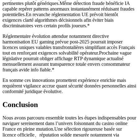
pertinentes plutôt génériques.Même détection fraude bénéficie IA
capable repérer patterns anormaux instantanément réduisant fraudes
potentielles.En revanche réglementation UE prévoit bientôt
exigences clarté algorithmes décisionnels afin éviter biais
discriminatoires vers certain profils joueurs.*
Réglementaire évolution attendue notamment directive
harmonisation EU gaming prévue post‑2025 pourrait imposer
licences uniques valables transfrontalières simplifiant accès Français
tout en renforçant exigences solvabilité opérateur.Prochaine vague
législative pourrait obliger affichage RTP dynamique actualisé
mensuellement assurant transparence totale envers consommateur
français avide info fiable.*
En somme ces innovations promettent expérience enrichie mais
requièrent vigilance accrue quant sécurité données personnelles ainsi
conformité juridique évolutive.
Conclusion
Nous avons parcouru ensemble toutes les étapes indispensables pour
naviguer sereinement dans l’univers foisonnant du casino online
France en pleine mutation.Une sélection rigoureuse basée sur
licence officielle、réputation solide mesurée notamment via