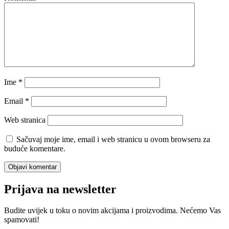
Ime
*
Email
*
Web stranica
Sačuvaj moje ime, email i web stranicu u ovom browseru za
buduće komentare.
Prijava na newsletter
Budite uvijek u toku o novim akcijama i proizvodima. Nećemo Vas
spamovati!