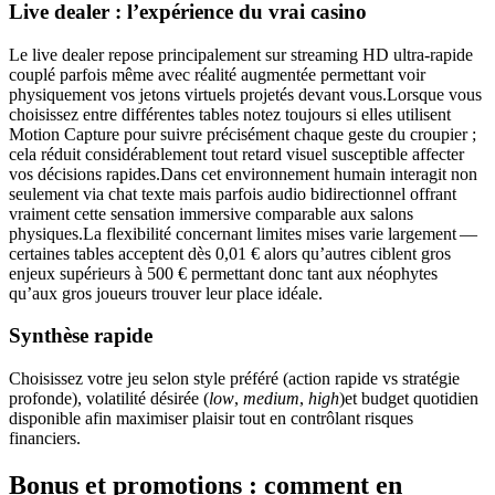
Live dealer : l’expérience du vrai casino
Le live dealer repose principalement sur streaming HD ultra‑rapide
couplé parfois même avec réalité augmentée permettant voir
physiquement vos jetons virtuels projetés devant vous.Lorsque vous
choisissez entre différentes tables notez toujours si elles utilisent
Motion Capture pour suivre précisément chaque geste du croupier ;
cela réduit considérablement tout retard visuel susceptible affecter
vos décisions rapides.Dans cet environnement humain interagit non
seulement via chat texte mais parfois audio bidirectionnel offrant
vraiment cette sensation immersive comparable aux salons
physiques.La flexibilité concernant limites mises varie largement —
certaines tables acceptent dès 0,01 € alors qu’autres ciblent gros
enjeux supérieurs à 500 € permettant donc tant aux néophytes
qu’aux gros joueurs trouver leur place idéale.​
Synthèse rapide
Choisissez votre jeu selon style préféré (action rapide vs stratégie
profonde), volatilité désirée (
low
,
medium
,
high
)​et budget quotidien
disponible afin maximiser plaisir tout en contrôlant risques
financiers.
Bonus et promotions : comment en