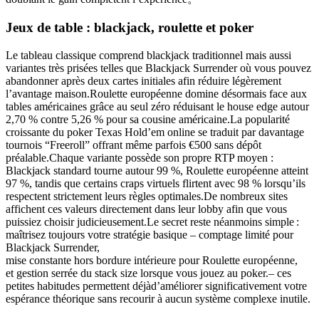
Jeux de table : blackjack, roulette et poker
Le tableau classique comprend blackjack traditionnel mais aussi
variantes très prisées telles que Blackjack Surrender où vous pouvez
abandonner après deux cartes initiales afin réduire légèrement
l’avantage maison.Roulette européenne domine désormais face aux
tables américaines grâce au seul zéro réduisant le house edge autour
2,70 % contre 5,26 % pour sa cousine américaine.La popularité
croissante du poker Texas Hold’em online se traduit par davantage
tournois “Freeroll” offrant même parfois €500 sans dépôt
préalable.Chaque variante possède son propre RTP moyen :
Blackjack standard tourne autour 99 %, Roulette européenne atteint
97 %, tandis que certains craps virtuels flirtent avec 98 % lorsqu’ils
respectent strictement leurs règles optimales.De nombreux sites
affichent ces valeurs directement dans leur lobby afin que vous
puissiez choisir judicieusement.Le secret reste néanmoins simple :
maîtrisez toujours votre stratégie basique – comptage limité pour
Blackjack Surrender,
mise constante hors bordure intérieure pour Roulette européenne,
et gestion serrée du stack size lorsque vous jouez au poker.– ces
petites habitudes permettent déjà​d’améliorer significativement votre
espérance théorique sans recourir à aucun système complexe inutile.​