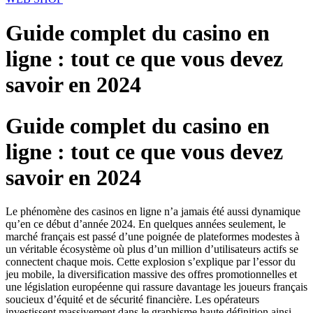
Guide complet du casino en
ligne : tout ce que vous devez
savoir en 2024
Guide complet du casino en
ligne : tout ce que vous devez
savoir en 2024
Le phénomène des casinos en ligne n’a jamais été aussi dynamique
qu’en ce début d’année 2024. En quelques années seulement, le
marché français est passé d’une poignée de plateformes modestes à
un véritable écosystème où plus d’un million d’utilisateurs actifs se
connectent chaque mois. Cette explosion s’explique par l’essor du
jeu mobile, la diversification massive des offres promotionnelles et
une législation européenne qui rassure davantage les joueurs français
soucieux d’équité et de sécurité financière. Les opérateurs
investissent massivement dans le graphisme haute définition ainsi