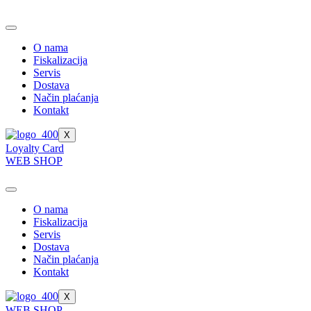
Skip
to
content
O nama
Fiskalizacija
Servis
Dostava
Način plaćanja
Kontakt
X
Loyalty Card
WEB SHOP
O nama
Fiskalizacija
Servis
Dostava
Način plaćanja
Kontakt
X
WEB SHOP