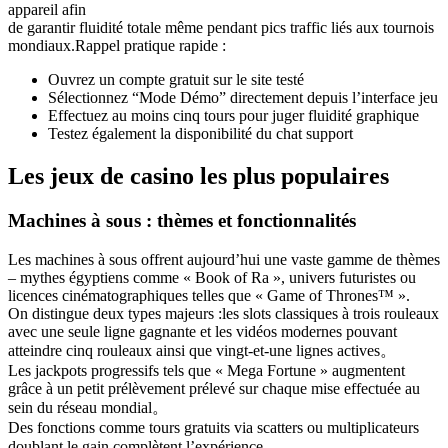
appareil afin
de garantir fluidité totale même pendant pics traffic liés aux tournois
mondiaux.Rappel pratique rapide :
Ouvrez un compte gratuit sur le site testé
Sélectionnez “Mode Démo” directement depuis l’interface jeu
Effectuez au moins cinq tours pour juger fluidité graphique
Testez également la disponibilité du chat support
Les jeux de casino les plus populaires
Machines à sous : thèmes et fonctionnalités
Les machines à sous offrent aujourd’hui une vaste gamme de thèmes
– mythes égyptiens comme « Book of Ra », univers futuristes ou
licences cinématographiques telles que « Game of Thrones™ ».
On distingue deux types majeurs :les slots classiques à trois rouleaux
avec une seule ligne gagnante et les vidéos modernes pouvant
atteindre cinq rouleaux ainsi que vingt‑et‑une lignes actives。
Les jackpots progressifs tels que « Mega Fortune » augmentent
grâce à un petit prélèvement prélevé sur chaque mise effectuée au
sein du réseau mondial。
Des fonctions comme tours gratuits via scatters ou multiplicateurs
doublant le gain complètent l’expérience。