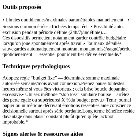
Outils proposés
• Limites quotidiennes/maximales paramétrables manuellement •
Sessions chronométrées affichées temps réel • Possibilité auto-
exclusion pendant période définie (24h/7j/indéfinie)…
Ces dispositifs permettent notamment garder contrôle budgétaire
lorsqu’on joue spontanément après travail.• Journaux détaillés
sauvegardés automatiquement montrant montant misé/gagné/pérdu
quotidienement — essentiel pour identifier dérive éventuelle.*
Techniques psychologiques
Adoptez règle “budget fixe” — déterminez somme maximale
autorisée semaine/mois avant connexion.Prenez pause toutesles
heures même si vous êtes victorieux ; cela brise boucle dopamine
excessive.• Utilisez méthode “stop loss” similaire bourse — arrêtez
dès perte égale ou supérieureà X %du budget prévu.• Tenir journal
papier ou numérique décrivant émotions ressenties aide conscience
décisionnelle surtout après série perdante.Long terme bénéfice réside
davantage dans plaisir constant plutôt qu’en quête jackpot
improbable.*
Signes alertes & ressources aides