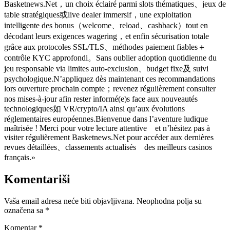
Basketnews.Net，un choix éclairé parmi slots thématiques、jeux de
table stratégiques或live dealer immersif，une exploitation
intelligente des bonus（welcome、reload、cashback）tout en
décodant leurs exigences wagering，et enfin sécurisation totale
grâce aux protocoles SSL/TLS、méthodes paiement fiables＋
contrôle KYC approfondi。Sans oublier adoption quotidienne du
jeu responsable via limites auto‑exclusion、budget fixe及 suivi
psychologique.N’appliquez dès maintenant ces recommandations
lors ouverture prochain compte；revenez régulièrement consulter
nos mises-à‑jour afin rester informé(e)s face aux nouveautés
technologiques如 VR/crypto/IA ainsi qu’aux évolutions
réglementaires européennes.Bienvenue dans l’aventure ludique
maîtrisée ! Merci pour votre lecture attentive et n’hésitez pas à
visiter régulièrement Basketnews.Net pour accéder aux dernières
revues détaillées、classements actualisés des meilleurs casinos
français.»
Komentariši
Vaša email adresa neće biti objavljivana.
Neophodna polja su
označena sa
*
Komentar
*