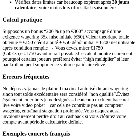
Vérifiez dates limites car beaucoup expirent après
30 jours
calendaire
, voire moins lors offres flash saisonnières
Calcul pratique
Supposons un bonus “200 % up to €300” accompagné d’une
exigence wagering 35x·mise initiale (€50).Valeur théorique totale
obtenue = €150 crédit ajouté + €50 dépôt initial = €200 net utilisable
après condition remplie → Vous devez miser €1750
(€50×35)=€1750 avant retrait possible.Ce calcul montre clairement
pourquoi certains joueurs préfèrent éviter “high multiplier” si leur
bankroll ne peut supporter ce volume pariétaire élevé.​
Erreurs fréquentes
Ne dépassez jamais le plafond maximal autorisé durant wagering
sinon tout solde excédentaire sera considéré “non qualifié”.Évitez
également jouer hors jeux désignés – beaucoup excluent baccarat
live voire video poker – car cela ne contribue pas au compteur
wagering entraînant stagnation prolongée.Vous risquez aussi
involontairement perdre droit au cashback si vous clôturez votre
compte avant période calculatrice définie.​
Exemples concrets français