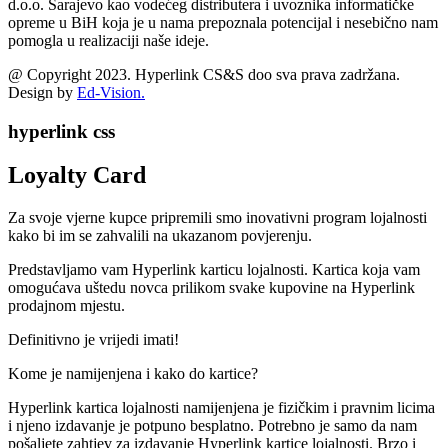
d.o.o. Sarajevo kao vodećeg distributera i uvoznika informatičke
opreme u BiH koja je u nama prepoznala potencijal i nesebično nam
pomogla u realizaciji naše ideje.
@ Copyright 2023. Hyperlink CS&S doo sva prava zadržana.
Design by
Ed-Vision.
hyperlink css
Loyalty Card
Za svoje vjerne kupce pripremili smo inovativni program lojalnosti
kako bi im se zahvalili na ukazanom povjerenju.
Predstavljamo vam Hyperlink karticu lojalnosti. Kartica koja vam
omogućava uštedu novca prilikom svake kupovine na Hyperlink
prodajnom mjestu.
Definitivno je vrijedi imati!
Kome je namijenjena i kako do kartice?
Hyperlink kartica lojalnosti namijenjena je fizičkim i pravnim licima
i njeno izdavanje je potpuno besplatno. Potrebno je samo da nam
pošaljete zahtjev za izdavanje Hyperlink kartice lojalnosti. Brzo i