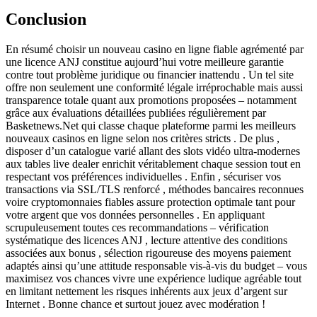
Conclusion
En résumé choisir un nouveau casino en ligne fiable agrémenté par
une licence ANJ constitue aujourd’hui votre meilleure garantie
contre tout problème juridique ou financier inattendu . Un tel site
offre non seulement une conformité légale irréprochable mais aussi
transparence totale quant aux promotions proposées – notamment
grâce aux évaluations détaillées publiées régulièrement par
Basketnews.Net qui classe chaque plateforme parmi les meilleurs
nouveaux casinos en ligne selon nos critères stricts . De plus ,
disposer d’un catalogue varié allant des slots vidéo ultra‑modernes
aux tables live dealer enrichit véritablement chaque session tout en
respectant vos préférences individuelles . Enfin , sécuriser vos
transactions via SSL/TLS renforcé , méthodes bancaires reconnues
voire cryptomonnaies fiables assure protection optimale tant pour
votre argent que vos données personnelles . En appliquant
scrupuleusement toutes ces recommandations – vérification
systématique des licences ANJ , lecture attentive des conditions
associées aux bonus , sélection rigoureuse des moyens paiement
adaptés ainsi qu’une attitude responsable vis-à-vis du budget – vous
maximisez vos chances vivre une expérience ludique agréable tout
en limitant nettement les risques inhérents aux jeux d’argent sur
Internet . Bonne chance et surtout jouez avec modération !