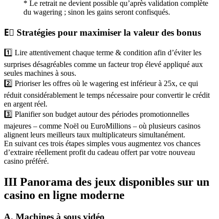
* Le retrait ne devient possible qu’après validation complète
du wagering ; sinon les gains seront confisqués.
E️⃣ Stratégies pour maximiser la valeur des bonus
1️⃣ Lire attentivement chaque terme & condition afin d’éviter les
surprises désagréables comme un facteur trop élevé appliqué aux
seules machines à sous.
2️⃣ Prioriser les offres où le wagering est inférieur à 25x, ce qui
réduit considérablement le temps nécessaire pour convertir le crédit
en argent réel.
3️⃣ Planifier son budget autour des périodes promotionnelles
majeures – comme Noël ou EuroMillions – où plusieurs casinos
alignent leurs meilleurs taux multiplicateurs simultanément.
En suivant ces trois étapes simples vous augmentez vos chances
d’extraire réellement profit du cadeau offert par votre nouveau
casino préféré.
III Panorama des jeux disponibles sur un
casino en ligne moderne
A. Machines à sous vidéo