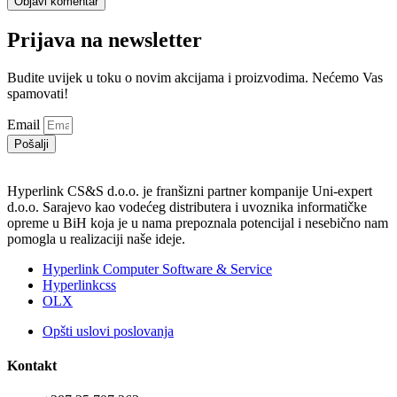
Prijava na newsletter
Budite uvijek u toku o novim akcijama i proizvodima. Nećemo Vas
spamovati!
Email
Pošalji
Hyperlink CS&S d.o.o. je franšizni partner kompanije Uni-expert
d.o.o. Sarajevo kao vodećeg distributera i uvoznika informatičke
opreme u BiH koja je u nama prepoznala potencijal i nesebično nam
pomogla u realizaciji naše ideje.
Hyperlink Computer Software & Service
Hyperlinkcss
OLX
Opšti uslovi poslovanja
Kontakt