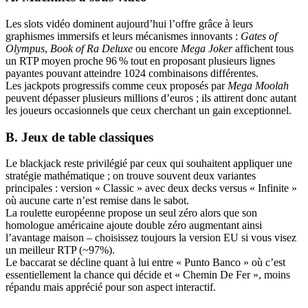
Les slots vidéo dominent aujourd’hui l’offre grâce à leurs
graphismes immersifs et leurs mécanismes innovants :
Gates of
Olympus
,
Book of Ra Deluxe
ou encore
Mega Joker
affichent tous
un RTP moyen proche 96 % tout en proposant plusieurs lignes
payantes pouvant atteindre 1024 combinaisons différentes.
Les jackpots progressifs comme ceux proposés par
Mega Moolah
peuvent dépasser plusieurs millions d’euros ; ils attirent donc autant
les joueurs occasionnels que ceux cherchant un gain exceptionnel.
B. Jeux de table classiques
Le blackjack reste privilégié par ceux qui souhaitent appliquer une
stratégie mathématique ; on trouve souvent deux variantes
principales : version « Classic » avec deux decks versus « Infinite »
où aucune carte n’est remise dans le sabot.
La roulette européenne propose un seul zéro alors que son
homologue américaine ajoute double zéro augmentant ainsi
l’avantage maison – choisissez toujours la version EU si vous visez
un meilleur RTP (~97%).
Le baccarat se décline quant à lui entre « Punto Banco » où c’est
essentiellement la chance qui décide et « Chemin De Fer », moins
répandu mais apprécié pour son aspect interactif.