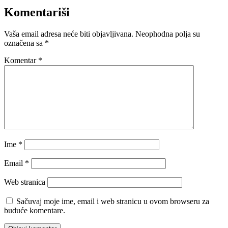
Komentariši
Vaša email adresa neće biti objavljivana.
Neophodna polja su
označena sa
*
Komentar
*
Ime
*
Email
*
Web stranica
Sačuvaj moje ime, email i web stranicu u ovom browseru za
buduće komentare.