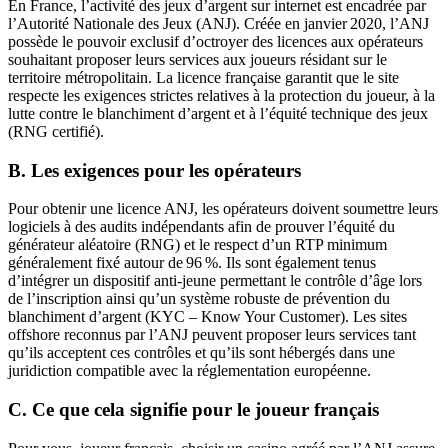
En France, l’activité des jeux d’argent sur internet est encadrée par
l’Autorité Nationale des Jeux (ANJ). Créée en janvier 2020, l’ANJ
possède le pouvoir exclusif d’octroyer des licences aux opérateurs
souhaitant proposer leurs services aux joueurs résidant sur le
territoire métropolitain. La licence française garantit que le site
respecte les exigences strictes relatives à la protection du joueur, à la
lutte contre le blanchiment d’argent et à l’équité technique des jeux
(RNG certifié).
B. Les exigences pour les opérateurs
Pour obtenir une licence ANJ, les opérateurs doivent soumettre leurs
logiciels à des audits indépendants afin de prouver l’équité du
générateur aléatoire (RNG) et le respect d’un RTP minimum
généralement fixé autour de 96 %. Ils sont également tenus
d’intégrer un dispositif anti‑jeune permettant le contrôle d’âge lors
de l’inscription ainsi qu’un système robuste de prévention du
blanchiment d’argent (KYC – Know Your Customer). Les sites
offshore reconnus par l’ANJ peuvent proposer leurs services tant
qu’ils acceptent ces contrôles et qu’ils sont hébergés dans une
juridiction compatible avec la réglementation européenne.
C. Ce que cela signifie pour le joueur français