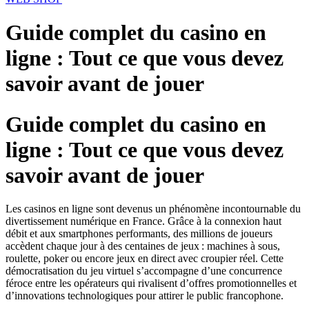
Guide complet du casino en
ligne : Tout ce que vous devez
savoir avant de jouer
Guide complet du casino en
ligne : Tout ce que vous devez
savoir avant de jouer
Les casinos en ligne sont devenus un phénomène incontournable du
divertissement numérique en France. Grâce à la connexion haut
débit et aux smartphones performants, des millions de joueurs
accèdent chaque jour à des centaines de jeux : machines à sous,
roulette, poker ou encore jeux en direct avec croupier réel. Cette
démocratisation du jeu virtuel s’accompagne d’une concurrence
féroce entre les opérateurs qui rivalisent d’offres promotionnelles et
d’innovations technologiques pour attirer le public francophone.