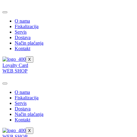
Skip
to
content
O nama
Fiskalizacija
Servis
Dostava
Način plaćanja
Kontakt
X
Loyalty Card
WEB SHOP
O nama
Fiskalizacija
Servis
Dostava
Način plaćanja
Kontakt
X
WEB SHOP