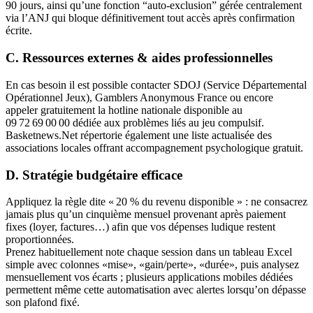
90 jours, ainsi qu’une fonction “auto‑exclusion” gérée centralement
via l’ANJ qui bloque définitivement tout accès après confirmation
écrite.
C.​ Ressources externes & aides professionnelles
En cas besoin il est possible contacter SDOJ (Service Départemental
Opérationnel Jeux), Gamblers Anonymous France ou encore
appeler gratuitement la hotline nationale disponible au
09 72 69 00 00 dédiée aux problèmes liés au jeu compulsif.
Basketnews.Net répertorie également une liste actualisée des
associations locales offrant accompagnement psychologique gratuit.
D.​ Stratégie budgétaire efficace
Appliquez la règle dite « 20 % du revenu disponible » : ne consacrez
jamais plus qu’un cinquième mensuel provenant après paiement
fixes (loyer, factures…) afin que vos dépenses ludique restent
proportionnées.
Prenez habituellement note chaque session dans un tableau Excel
simple avec colonnes «mise», «gain/perte», «durée», puis analysez
mensuellement vos écarts ; plusieurs applications mobiles dédiées
permettent même cette automatisation avec alertes lorsqu’on dépasse
son plafond fixé.