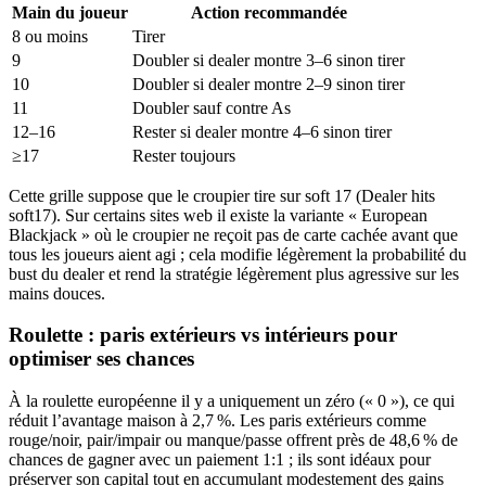
Main du joueur
Action recommandée
8 ou moins
Tirer
9
Doubler si dealer montre 3–6 sinon tirer
10
Doubler si dealer montre 2–9 sinon tirer
11
Doubler sauf contre As
12–16
Rester si dealer montre 4–6 sinon tirer
≥17
Rester toujours
Cette grille suppose que le croupier tire sur soft 17 (Dealer hits
soft17). Sur certains sites web il existe la variante « European
Blackjack » où le croupier ne reçoit pas de carte cachée avant que
tous les joueurs aient agi ; cela modifie légèrement la probabilité du
bust du dealer et rend la stratégie légèrement plus agressive sur les
mains douces.
Roulette : paris extérieurs vs intérieurs pour
optimiser ses chances
À la roulette européenne il y a uniquement un zéro (« 0 »), ce qui
réduit l’avantage maison à 2,7 %. Les paris extérieurs comme
rouge/noir, pair/impair ou manque/passe offrent près de 48,6 % de
chances de gagner avec un paiement 1:1 ; ils sont idéaux pour
préserver son capital tout en accumulant modestement des gains