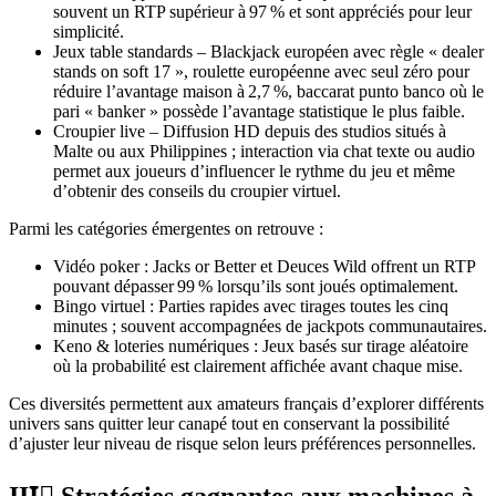
souvent un RTP supérieur à 97 % et sont appréciés pour leur
simplicité.
Jeux table standards – Blackjack européen avec règle « dealer
stands on soft 17 », roulette européenne avec seul zéro pour
réduire l’avantage maison à 2,7 %, baccarat punto banco où le
pari « banker » possède l’avantage statistique le plus faible.
Croupier live – Diffusion HD depuis des studios situés à
Malte ou aux Philippines ; interaction via chat texte ou audio
permet aux joueurs d’influencer le rythme du jeu et même
d’obtenir des conseils du croupier virtuel.
Parmi les catégories émergentes on retrouve :
Vidéo poker : Jacks or Better et Deuces Wild offrent un RTP
pouvant dépasser 99 % lorsqu’ils sont joués optimalement.
Bingo virtuel : Parties rapides avec tirages toutes les cinq
minutes ; souvent accompagnées de jackpots communautaires.
Keno & loteries numériques : Jeux basés sur tirage aléatoire
où la probabilité est clairement affichée avant chaque mise.
Ces diversités permettent aux amateurs français d’explorer différents
univers sans quitter leur canapé tout en conservant la possibilité
d’ajuster leur niveau de risque selon leurs préférences personnelles.
III️⃣ Stratégies gagnantes aux machines à