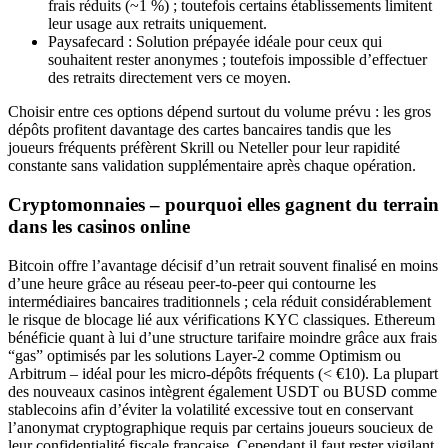
frais réduits (~1 %) ; toutefois certains établissements limitent
leur usage aux retraits uniquement.
Paysafecard : Solution prépayée idéale pour ceux qui
souhaitent rester anonymes ; toutefois impossible d’effectuer
des retraits directement vers ce moyen.
Choisir entre ces options dépend surtout du volume prévu : les gros
dépôts profitent davantage des cartes bancaires tandis que les
joueurs fréquents préfèrent Skrill ou Neteller pour leur rapidité
constante sans validation supplémentaire après chaque opération.
Cryptomonnaies – pourquoi elles gagnent du terrain
dans les casinos online
Bitcoin offre l’avantage décisif d’un retrait souvent finalisé en moins
d’une heure grâce au réseau peer‑to‑peer qui contourne les
intermédiaires bancaires traditionnels ; cela réduit considérablement
le risque de blocage lié aux vérifications KYC classiques. Ethereum
bénéficie quant à lui d’une structure tarifaire moindre grâce aux frais
“gas” optimisés par les solutions Layer‑2 comme Optimism ou
Arbitrum – idéal pour les micro‑dépôts fréquents (< €10). La plupart
des nouveaux casinos intègrent également USDT ou BUSD comme
stablecoins afin d’éviter la volatilité excessive tout en conservant
l’anonymat cryptographique requis par certains joueurs soucieux de
leur confidentialité fiscale française. Cependant il faut rester vigilant