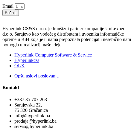
Email
Pošalji
Hyperlink CS&S d.o.o. je franšizni partner kompanije Uni-expert
d.o.o. Sarajevo kao vodećeg distributera i uvoznika informatičke
opreme u BiH koja je u nama prepoznala potencijal i nesebično nam
pomogla u realizaciji naše ideje.
Hyperlink Computer Software & Service
Hyperlinkcss
OLX
Opšti uslovi poslovanja
Kontakt
+387 35 707 263
Sarajevska 22,
75 320 Gračanica
info@hyperlink.ba
prodaja@hyperlink.ba
servis@hyperlink.ba