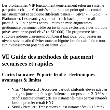
Les programmes VIP fonctionnent généralement selon un système
par points : chaque €10 misés rapportent un point qui s’accumule
mensuellement et débloque différents paliers (« Silver », « Gold », «
Platinum »). Les avantages varient – cash‑back quotidien allant
jusqu’à 15 % sur pertes nettes, limites de mise augmentées,
gestionnaire personnel dédié ou invitations exclusives à des tournois
privés avec prize‑pool élevé (> €10 000). Un programme bien
structuré indique clairement combien il faut jouer pour passer au
niveau suivant afin d’éviter toute ambiguïté lors du calcul du retour
sur investissement potentiel du statut VIP.
V️⃣ Guide des méthodes de paiement
sécurisées et rapides
Cartes bancaires & porte‑feuilles électroniques –
avantages & limites
Visa / Mastercard : Acceptées partout, plafonds élevés adaptés
aux gros joueurs ; frais généralement compris entre 2–3 % sur
dépôts internationaux ; délais instantanés mais parfois retardés
lors du premier retrait KYC.
Skrill / Neteller : Transactions quasi instantanées (< 15 min),