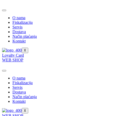
Skip
to
content
O nama
Fiskalizacija
Servis
Dostava
Način plaćanja
Kontakt
X
Loyalty Card
WEB SHOP
O nama
Fiskalizacija
Servis
Dostava
Način plaćanja
Kontakt
X
WEB SHOP