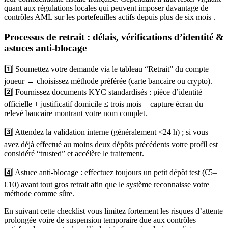
quant aux régulations locales qui peuvent imposer davantage de
contrôles AML sur les portefeuilles actifs depuis plus de six mois .
Processus de retrait : délais, vérifications d’identité &
astuces anti‑blocage
1️⃣ Soumettez votre demande via le tableau “Retrait” du compte
joueur → choisissez méthode préférée (carte bancaire ou crypto).
2️⃣ Fournissez documents KYC standardisés : pièce d’identité
officielle + justificatif domicile ≤ trois mois + capture écran du
relevé bancaire montrant votre nom complet.
3️⃣ Attendez la validation interne (généralement <24 h) ; si vous
avez déjà effectué au moins deux dépôts précédents votre profil est
considéré “trusted” et accélère le traitement.
4️⃣ Astuce anti‑blocage : effectuez toujours un petit dépôt test (€5–
€10) avant tout gros retrait afin que le système reconnaisse votre
méthode comme sûre.
En suivant cette checklist vous limitez fortement les risques d’attente
prolongée voire de suspension temporaire due aux contrôles