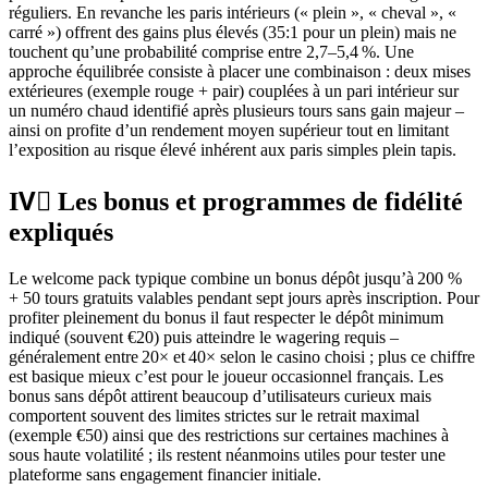
réguliers. En revanche les paris intérieurs (« plein », « cheval », «
carré ») offrent des gains plus élevés (35:1 pour un plein) mais ne
touchent qu’une probabilité comprise entre 2,7–5,4 %. Une
approche équilibrée consiste à placer une combinaison : deux mises
extérieures (exemple rouge + pair) couplées à un pari intérieur sur
un numéro chaud identifié après plusieurs tours sans gain majeur –
ainsi on profite d’un rendement moyen supérieur tout en limitant
l’exposition au risque élevé inhérent aux paris simples plein tapis.
IV️⃣ Les bonus et programmes de fidélité
expliqués
Le welcome pack typique combine un bonus dépôt jusqu’à 200 %
+ 50 tours gratuits valables pendant sept jours après inscription. Pour
profiter pleinement du bonus il faut respecter le dépôt minimum
indiqué (souvent €20) puis atteindre le wagering requis –
généralement entre 20× et 40× selon le casino choisi ; plus ce chiffre
est basique mieux c’est pour le joueur occasionnel français. Les
bonus sans dépôt attirent beaucoup d’utilisateurs curieux mais
comportent souvent des limites strictes sur le retrait maximal
(exemple €50) ainsi que des restrictions sur certaines machines à
sous haute volatilité ; ils restent néanmoins utiles pour tester une
plateforme sans engagement financier initiale.