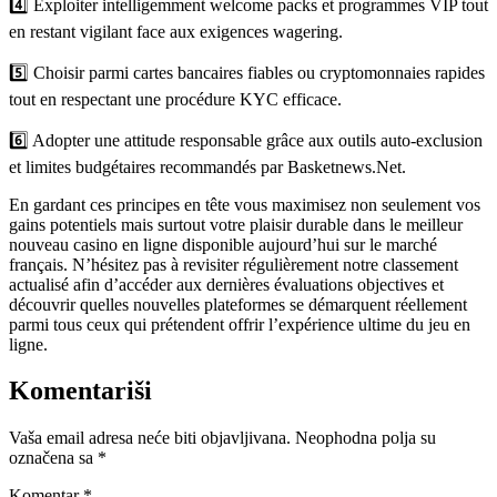
4️⃣ Exploiter intelligemment welcome packs et programmes VIP tout
en restant vigilant face aux exigences wagering.
5️⃣ Choisir parmi cartes bancaires fiables ou cryptomonnaies rapides
tout en respectant une procédure KYC efficace.
6️⃣ Adopter une attitude responsable grâce aux outils auto‑exclusion
et limites budgétaires recommandés par Basketnews.Net.
En gardant ces principes en tête vous maximisez non seulement vos
gains potentiels mais surtout votre plaisir durable dans le meilleur
nouveau casino en ligne disponible aujourd’hui sur le marché
français. N’hésitez pas à revisiter régulièrement notre classement
actualisé afin d’accéder aux dernières évaluations objectives et
découvrir quelles nouvelles plateformes se démarquent réellement
parmi tous ceux qui prétendent offrir l’expérience ultime du jeu en
ligne.
Komentariši
Vaša email adresa neće biti objavljivana.
Neophodna polja su
označena sa
*
Komentar
*