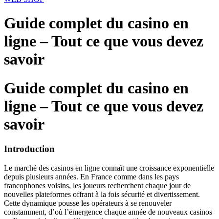
Guide complet du casino en
ligne – Tout ce que vous devez
savoir
Guide complet du casino en
ligne – Tout ce que vous devez
savoir
Introduction
Le marché des casinos en ligne connaît une croissance exponentielle
depuis plusieurs années. En France comme dans les pays
francophones voisins, les joueurs recherchent chaque jour de
nouvelles plateformes offrant à la fois sécurité et divertissement.
Cette dynamique pousse les opérateurs à se renouveler
constamment, d’où l’émergence chaque année de nouveaux casinos