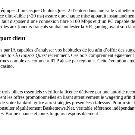
équipés d’un casque Oculus Quest 2 d’entrer dans une salle virtuelle re
nce ultra‑faible (<20 ms) assure que chaque mise apparaît instantanément
es, il faut disposer d’une connexion fibre ≥100 Mbps et d’un PC capa
diés aux joueurs français souhaitant tester la VR gaming avant son la
port client
tés par IA capables d’analyser vos habitudes de jeu afin d’offrir des s
eurs fois à
Gonzo’s Quest
récemment. Ces bots comprennent également le
termes complexes comme « RTP ajusté par région ». Cette évolution améli
‑casino.
ois piliers essentiels : vérifier la licence délivrée par une autorité re
t les offres promotionnelles en lisant attentivement le wagering afin d’é
e de votre bankroll grâce aux stratégies présentées ci‑dessus. Pour res
sulter régulièrement Basketnews.Net, véritable référence indépendante
e ». Bonne chance et jouez toujours responsablement !