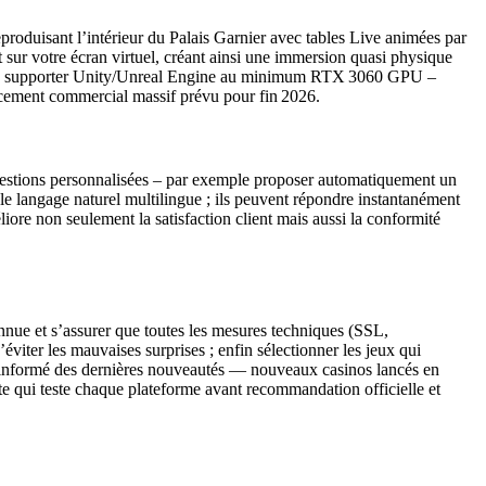
produisant l’intérieur du Palais Garnier avec tables Live animées par
 sur votre écran virtuel, créant ainsi une immersion quasi physique
ble de supporter Unity/Unreal Engine au minimum RTX 3060 GPU –
ncement commercial massif prévu pour fin 2026.
uggestions personnalisées – par exemple proposer automatiquement un
 langage naturel multilingue ; ils peuvent répondre instantanément
ore non seulement la satisfaction client mais aussi la conformité
connue et s’assurer que toutes les mesures techniques (SSL,
viter les mauvaises surprises ; enfin sélectionner les jeux qui
ter informé des dernières nouveautés — nouveaux casinos lancés en
 qui teste chaque plateforme avant recommandation officielle et