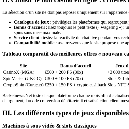
La sélection d’un site ne doit pas reposer uniquement sur l’apparence 
Catalogue de jeux
: privilégiez les plateformes qui regroupent
Bonus d’accueil
: lisez toujours le petit texte (« wagering »)
spins sans mise maximale.
Service client
: testez la réactivité du chat live pendant vos re
Compatibilité mobile
: assurez‑vous que le site propose une ap
Tableau comparatif des meilleures offres « nouveau ca
Site
Bonus d’accueil
Jeux d
CasinoX (MGA)
€500 + 200 FS (30x)
+3 000 titre
SpinMaster (UKGC)
€300 + 100 FS (20x)
Slots & Tab
CryptoSpin (Curaçao)
€250 + 150 FS + crypto cashback
Slots NFT 
Basketnews.Net teste chaque plateforme chaque mois afin d’actualiser 
chargement, taux de conversion dépôt‑retrait et satisfaction client me
III. Les différents types de jeux disponibles
Machines à sous vidéo & slots classiques