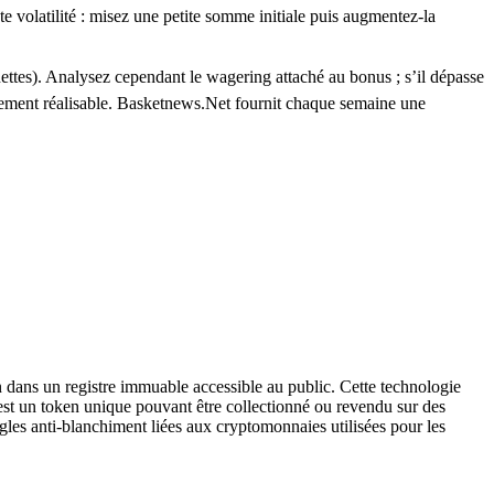
te volatilité : misez une petite somme initiale puis augmentez-la
ttes). Analysez cependant le wagering attaché au bonus ; s’il dépasse
ilement réalisable. Basketnews.Net fournit chaque semaine une
in dans un registre immuable accessible au public. Cette technologie
st un token unique pouvant être collectionné ou revendu sur des
es anti‑blanchiment liées aux cryptomonnaies utilisées pour les