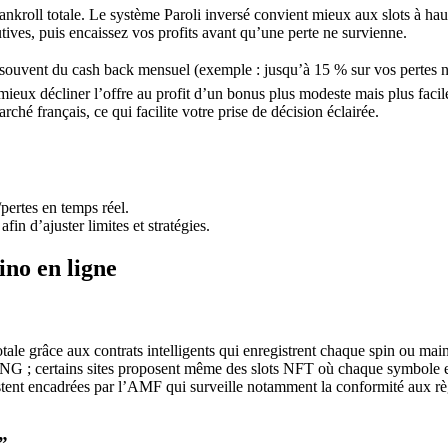
ankroll totale. Le système Paroli inversé convient mieux aux slots à hau
tives, puis encaissez vos profits avant qu’une perte ne survienne.
 souvent du cash back mensuel (exemple : jusqu’à 15 % sur vos pertes ne
 mieux décliner l’offre au profit d’un bonus plus modeste mais plus fac
hé français, ce qui facilite votre prise de décision éclairée.
pertes en temps réel.
in d’ajuster limites et stratégies.
ino en ligne
otale grâce aux contrats intelligents qui enregistrent chaque spin ou ma
RNG ; certains sites proposent même des slots NFT où chaque symbole e
nt encadrées par l’AMF qui surveille notamment la conformité aux règl
”