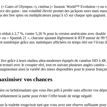
tasy (« Gates of Olympus »), cinéma (« Jurassic World™ Evolution ») ou
ence des gains : une volatilité élevée promet des jackpots rares mais m
via des free spins ou multiplicateurs jusqu’à x5 sur chaque spin gagnant.
éduit à 2,7 %, contre 5,26 % pour la version américaine avec double zé
 ou « Spanish 21 », chacune ajustant légèrement le RTP autour de 99 %. 
numérique grâce aux statistiques affichées en temps réel sur l’écran d
ive grâce à leurs studios ultra‑modernes équipés de caméras HD à 4K e
hat textuel avec le croupier réel, tout en suivant plusieurs angles caméra
 augmentant ainsi la variété des mises disponibles pour le joueur franç
 maximiser vos chances
en ou hebdomadaire que vous êtes prêt à perdre sans affecter vos dépens
iatement la partie pour éviter l’effet boule de neige négatif.
sur la roulette rouge/noir tant que vous avez une réserve suffisante pour