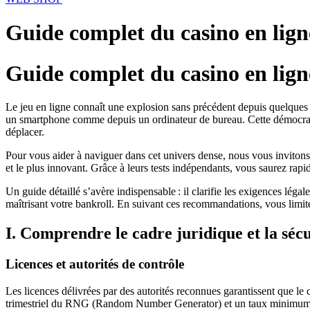
Guide complet du casino en lign
Guide complet du casino en lign
Le jeu en ligne connaît une explosion sans précédent depuis quelques a
un smartphone comme depuis un ordinateur de bureau. Cette démocratisat
déplacer.
Pour vous aider à naviguer dans cet univers dense, nous vous invitons
et le plus innovant. Grâce à leurs tests indépendants, vous saurez rapi
Un guide détaillé s’avère indispensable : il clarifie les exigences léga
maîtrisant votre bankroll. En suivant ces recommandations, vous limiter
I. Comprendre le cadre juridique et la sécu
Licences et autorités de contrôle
Les licences délivrées par des autorités reconnues garantissent que l
trimestriel du RNG (Random Number Generator) et un taux minimum 