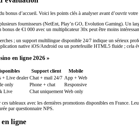
du bonus d’accueil. Voici les points clés à analyser avant d’ouvrir votr
 plusieurs fournisseurs (NetEnt, Play’n GO, Evolution Gaming). Un large 
 ; un bonus de €1 000 avec un multiplicateur 30x peut être moins intér
cherches ; un support multilingue disponible 24/7 indique un sérieux prof
plication native iOS/Android ou un portefeuille HTML5 fluide ; cela évi
sino en ligne 2026 »
isponibles
Support client
Mobile
s + Live dealer
Chat + mail 24/7
App + Web
le only
Phone + chat
Responsive
& Live
Chat uniquement
Web only
ces tableaux avec les dernières promotions disponibles en France. Leur 
surée par questionnaire NPS.
 en ligne