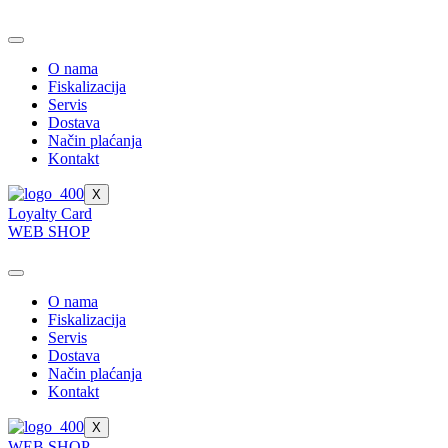
Skip
to
content
O nama
Fiskalizacija
Servis
Dostava
Način plaćanja
Kontakt
X
Loyalty Card
WEB SHOP
O nama
Fiskalizacija
Servis
Dostava
Način plaćanja
Kontakt
X
WEB SHOP