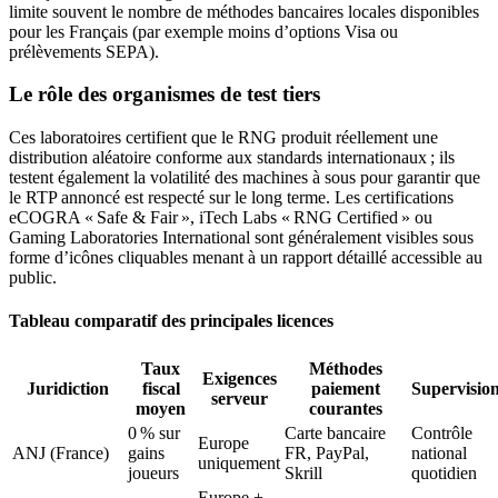
limite souvent le nombre de méthodes bancaires locales disponibles
pour les Français (par exemple moins d’options Visa ou
prélèvements SEPA).
Le rôle des organismes de test tiers
Ces laboratoires certifient que le RNG produit réellement une
distribution aléatoire conforme aux standards internationaux ; ils
testent également la volatilité des machines à sous pour garantir que
le RTP annoncé est respecté sur le long terme. Les certifications
eCOGRA « Safe & Fair », iTech Labs « RNG Certified » ou
Gaming Laboratories International sont généralement visibles sous
forme d’icônes cliquables menant à un rapport détaillé accessible au
public.
Tableau comparatif des principales licences
Taux
Méthodes
Exigences
Juridiction
fiscal
paiement
Supervisio
serveur
moyen
courantes
0 % sur
Carte bancaire
Contrôle
Europe
ANJ (France)
gains
FR, PayPal,
national
uniquement
joueurs
Skrill
quotidien
Europe +