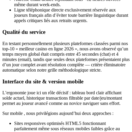
même durant week‑ends.
Ligne téléphonique directe exclusivement réservée aux
joueurs français afin d’éviter toute barrière linguistique durant
appels critiques liés aux retraits urgents.
Qualité du service
En testant personnellement plusieurs plateformes classées parmi nos
top‑10 « meilleur casino en ligne 2026 », nous avons observé qu’un
temps moyen global était compris entre 45 secondes (chat) et 4
minutes (email), tandis que seules deux plateformes présentaient plus
d’un jour complet avant résolution complète — critère éliminatoire
automatique selon notre grille méthodologique stricte.
Interface du site & version mobile
L’ergonomie joue ici un rôle décisif : tableau bord clair affichant
solde actuel, historique transactions filtrable par date/jeu/montant
permet au joueur avancé comme au novice naviguer sans effort.
Sur mobile , nous privilégions aujourd’hui deux approches :
Sites responsives optimisés HTML5 fonctionnant
parfaitement même sous réseaux mobiles faibles grâce au