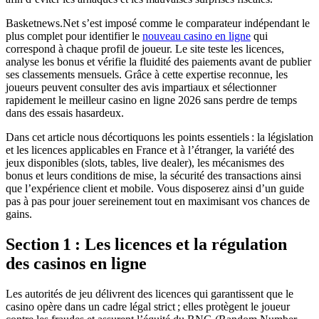
Basketnews.Net s’est imposé comme le comparateur indépendant le
plus complet pour identifier le
nouveau casino en ligne
qui
correspond à chaque profil de joueur. Le site teste les licences,
analyse les bonus et vérifie la fluidité des paiements avant de publier
ses classements mensuels. Grâce à cette expertise reconnue, les
joueurs peuvent consulter des avis impartiaux et sélectionner
rapidement le meilleur casino en ligne 2026 sans perdre de temps
dans des essais hasardeux.
Dans cet article nous décortiquons les points essentiels : la législation
et les licences applicables en France et à l’étranger, la variété des
jeux disponibles (slots, tables, live dealer), les mécanismes des
bonus et leurs conditions de mise, la sécurité des transactions ainsi
que l’expérience client et mobile. Vous disposerez ainsi d’un guide
pas à pas pour jouer sereinement tout en maximisant vos chances de
gains.
Section 1 : Les licences et la régulation
des casinos en ligne
Les autorités de jeu délivrent des licences qui garantissent que le
casino opère dans un cadre légal strict ; elles protègent le joueur