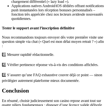
chargement différentiel (« lazy load »).
Applications natives Android/iOS dédiées offrant notifications
push instantanées lors réception bonuses personnalisés –
fonction très appréciée chez nos lecteurs avidesde nouveautés
quotidiennes.​
Tester le support avant l’inscription définitive
Nous recommandons toujours envoyer dès votre première visite une
question simple via chat (« Quel est mon délai moyen retrait ? ») afin
:
1️⃣ Mesurer rapidité rédactionnelle.
2️⃣ Vérifier pertinence réponse vis-à-vis des conditions affichées.
3️⃣ S’assurer qu’une FAQ exhaustive couvre déjà ce point — sinon
privilégier autrement plateforme mieux documentée.
Conclusion
En résumé, choisir judicieusement son casino repose avant tout sur
quatre piliers fondamentaux : disposer d’une licence valide délivrée