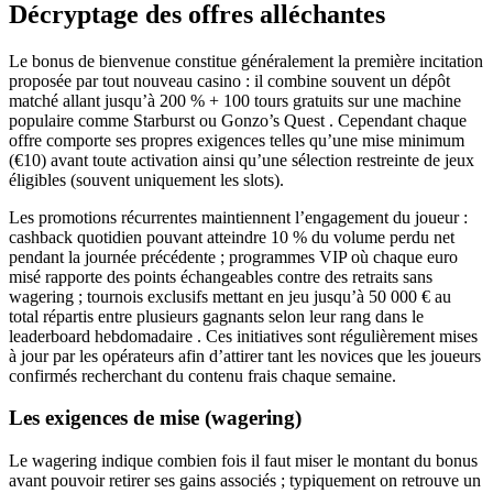
Décryptage des offres alléchantes
Le bonus de bienvenue constitue généralement la première incitation
proposée par tout nouveau casino : il combine souvent un dépôt
matché allant jusqu’à 200 % + 100 tours gratuits sur une machine
populaire comme Starburst ou Gonzo’s Quest . Cependant chaque
offre comporte ses propres exigences telles qu’une mise minimum
(€10) avant toute activation ainsi qu’une sélection restreinte de jeux
éligibles (souvent uniquement les slots).
Les promotions récurrentes maintiennent l’engagement du joueur :
cashback quotidien pouvant atteindre 10 % du volume perdu net
pendant la journée précédente ; programmes VIP où chaque euro
misé rapporte des points échangeables contre des retraits sans
wagering ; tournois exclusifs mettant en jeu jusqu’à 50 000 € au
total répartis entre plusieurs gagnants selon leur rang dans le
leaderboard hebdomadaire . Ces initiatives sont régulièrement mises
à jour par les opérateurs afin d’attirer tant les novices que les joueurs
confirmés recherchant du contenu frais chaque semaine.
Les exigences de mise (wagering)
Le wagering indique combien fois il faut miser le montant du bonus
avant pouvoir retirer ses gains associés ; typiquement on retrouve un