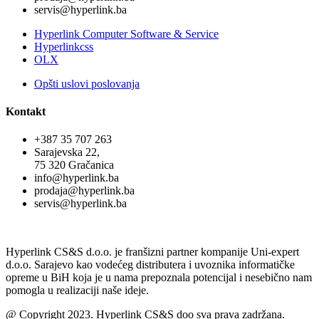
servis@hyperlink.ba
Hyperlink Computer Software & Service
Hyperlinkcss
OLX
Opšti uslovi poslovanja
Kontakt
+387 35 707 263
Sarajevska 22,
75 320 Gračanica
info@hyperlink.ba
prodaja@hyperlink.ba
servis@hyperlink.ba
Hyperlink CS&S d.o.o. je franšizni partner kompanije Uni-expert
d.o.o. Sarajevo kao vodećeg distributera i uvoznika informatičke
opreme u BiH koja je u nama prepoznala potencijal i nesebično nam
pomogla u realizaciji naše ideje.
@ Copyright 2023. Hyperlink CS&S doo sva prava zadržana.