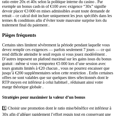
ratio entre 20x et 40x selon la politique interne du casino . Par
exemple un bonus cash‑in of €100 avec exigence “30x” signifie
devoir placer €3 000 en mises admissibles avant toute demande de
retrait – ce calcul doit inclure uniquement les jeux spécifiés dans les
termes & conditions afin d’éviter toute mauvaise surprise lors du
traitement final du paiement .
Pièges fréquents
Certains sites limitent sévèrement la période pendant laquelle vous
devez remplir ces exigences — parfois seulement 7 jours — ce qui
rend difficile atteindre le seuil requis si vous jouez modérément .
D’autres imposent un plafond maximal sur les gains issus du bonus
gratuit : même si vous remportez €5 000 lors d’une session avec
tours gratuits limités à €20 chacun , vous ne pourrez encaisser que
jusqu’à €200 supplémentaires selon cette restriction . Enfin certaines
offres ne sont valables que sur quelques titres sélectionnés dont le
RTP moyen est inférieur à celui habituel , réduisant ainsi votre
marge théorique globale .
Stratégies pour maximiser la valeur d’un bonus
1️⃣ Choisir une promotion dont le ratio mise/bénéfice est inférieur à
30x afin d’alléger rapidement l’effort requis tout en conservant une