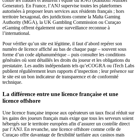
contre les fraudes et assurent l’équité du RNG (Random Number
Generator). En France, l’ANJ supervise toutes les plateformes
autorisées à proposer leurs services aux résidents français ; hors
territoire hexagonal, des juridictions comme la Malta Gaming
Authority (MGA), la UK Gambling Commission ou Curaçao
eGaming offrent également une surveillance reconnue à
l’international.
Pour vérifier qu’un site est légitime, il faut d’abord repérer son
numéro de licence affiché au bas de chaque page – souvent sous
forme d’un code alphanumérique – puis consulter les conditions
générales où sont détaillés les droits du joueur et les obligations du
prestataire. Les audits indépendants tels qu’eCOGRA ou iTech Labs
publient régulièrement leurs rapports d’inspection ; leur présence sur
le site est un bon indicateur de transparence et de conformité
technique.
La différence entre une licence française et une
licence offshore
Une licence française impose aux opérateurs un taux fiscal réduit sur
les gains des joueurs français mais exige que tous les serveurs soient
hébergés sur le territoire européen afin d’assurer un contrôle direct
par l’ANJ. En revanche, une licence offshore comme celle de
Curaçao offre davantage de flexibilité tarifaire aux casinos mais