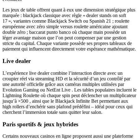
Les jeux de table offrent quant à eux une dimension stratégique plus
marquée : blackjack classique avec règle « dealer stands on soft
17 », variantes comme Blackjack Switch ou Spanish 21 ; roulette
européenne avec zéro simple versus roulette américaine ajoutant
double zéro ; baccarat punto banco où chaque main possède un
léger avantage maison que l’on peut compenser par une gestion
stricte du capital. Chaque variante possède ses propres tableaux de
paiement qui influencent directement votre espérance mathématique.​
Live dealer
L’expérience live dealer combine l’interaction directe avec un
croupier réel via streaming HD et la sécurité d’un jeu contrôlé par
une autorité officielle grâce aux caméras multiples utilisées par
Evolution Gaming ou NetEnt Live . Les tables populaires incluent le
Lightning Roulette où chaque spin peut déclencher un multiplicateur
jusqu’à ×500 , ainsi que le Blackjack Infinite Bet permettant aux
high rollers d’enchérir sans plafond prédéfini – idéal pour ceux qui
cherchent l’immersion totale sans quitter leur salon.
Paris sportifs & jeux hybrides
Certains nouveaux casinos en ligne proposent aussi une plateforme