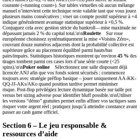
courante («​running count​»). Sur tables virtuelles où aucun mélange
manuel n’intervient cette technique reste valable tant que vous jouez
plusieurs mains consécutives ; viser un compte positif supérieur à +4
indique généralement avantage statistique supérieur à +0,5 %.
Conjuguez cela avec gestion stricte du bankroll — mise maximale ne
dépassant jamais 2 % du capital total.\n\n
Roulette
Sur roue
européenne choisissez systématiquement la mise «​Voisins Zéro​»,
couvrant douze numéros adjacents dont la probabilité collective est
supérieure grâce au placement équilibré parmi hauts/bas
pairs/impairs. Statistiques historiques montrent qu’environ
45 %
des
tirages tombent parmi ces cases lors d’une série courte (<25
spins).\n\n
Poker online
Sélectionnez une salle disposant déjà
licencée ANJ afin que vos fonds soient sécurisés ; commencez
toujours avec stratégie préflop basique ­– jouer uniquement AA‐KK‐
QQ‐JJ‐AKs/AKo quand position tardive permet minimiser
risque. Post‑flop privilégiez lecture dynamique basée sur taille pot
versus bet sizing adverse pour identifier bluff possible.\n\nUtiliser
les versions “démo” gratuites permet enfin affiner vos tactiques sans
risquer votre argent réel ; pratiquez jusqu’à atteindre constance avant
passer au cash game officiel.
Section 6 – Le jeu responsable &
ressources d’aide