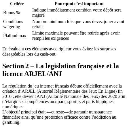
Critère
Pourquoi c’est important
Indique immédiatement combien votre dépôt sera
Bonus %
majoré
Conditions
Nombre minimum fois que vous devez jouer avant
wagering
retrait
Limite maximale pouvant être retirée après avoir
Plafond max
rempli les exigences
En évaluant ces éléments avec rigueur vous évitez les surprises
désagréables lors du cash‑out.
Section 2 – La législation française et la
licence ARJEL/ANJ
La régulation du jeu internet français débute officiellement avec la
création d’ARJEL (Autorité Réglementaire des Jeux En Ligne) fin
2010 ; elle devient ANJ (Autorité Nationale des Jeux) dès 2020 afin
d’élargir ses compétences aux paris sportifs et paris hippiques
numériques.
L’objectif principal était —et reste—de garantir transparence
financière ainsi qu’une protection efficace contre l’addiction au
gambling.