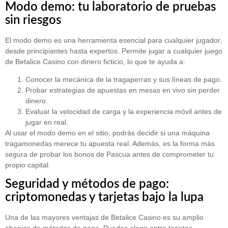
Modo demo: tu laboratorio de pruebas
sin riesgos
El modo demo es una herramienta esencial para cualquier jugador,
desde principiantes hasta expertos. Permite jugar a cualquier juego
de Betalice Casino con dinero ficticio, lo que te ayuda a:
Conocer la mecánica de la
tragaperras
y sus líneas de pago.
Probar estrategias de apuestas en mesas en vivo sin perder
dinero.
Evaluar la velocidad de carga y la experiencia móvil antes de
jugar en real.
Al usar el modo demo en el sitio, podrás decidir si una máquina
tragamonedas merece tu apuesta real. Además, es la forma más
segura de probar los bonos de Pascua antes de comprometer tu
propio capital.
Seguridad y métodos de pago:
criptomonedas y tarjetas bajo la lupa
Una de las mayores ventajas de Betalice Casino es su amplio