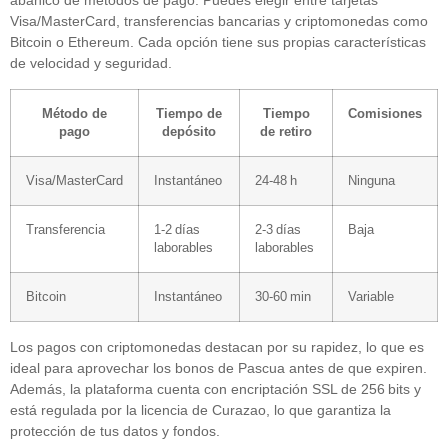
abanico de métodos de pago. Puedes elegir entre tarjetas
Visa/MasterCard, transferencias bancarias y criptomonedas como
Bitcoin o Ethereum. Cada opción tiene sus propias características
de velocidad y seguridad.
Método de
Tiempo de
Tiempo
Comisiones
pago
depósito
de retiro
Visa/MasterCard
Instantáneo
24‑48 h
Ninguna
Transferencia
1‑2 días
2‑3 días
Baja
laborables
laborables
Bitcoin
Instantáneo
30‑60 min
Variable
Los pagos con criptomonedas destacan por su rapidez, lo que es
ideal para aprovechar los bonos de Pascua antes de que expiren.
Además, la plataforma cuenta con encriptación SSL de 256 bits y
está regulada por la licencia de Curazao, lo que garantiza la
protección de tus datos y fondos.