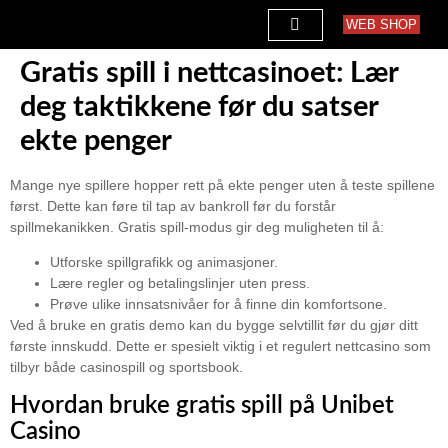
WEB SHOP
Gratis spill i nettcasinoet: Lær
deg taktikkene før du satser
ekte penger
Mange nye spillere hopper rett på ekte penger uten å teste spillene
først. Dette kan føre til tap av bankroll før du forstår
spillmekanikken. Gratis spill‑modus gir deg muligheten til å:
Utforske spillgrafikk og animasjoner.
Lære regler og betalingslinjer uten press.
Prøve ulike innsatsnivåer for å finne din komfortsone.
Ved å bruke en gratis demo kan du bygge selvtillit før du gjør ditt
første innskudd. Dette er spesielt viktig i et regulert nettcasino som
tilbyr både casinospill og sportsbook.
Hvordan bruke gratis spill på Unibet
Casino