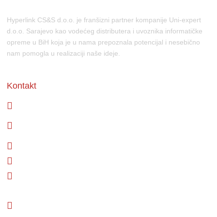
Hyperlink CS&S d.o.o. je franšizni partner kompanije Uni-expert
d.o.o. Sarajevo kao vodećeg distributera i uvoznika informatičke
opreme u BiH koja je u nama prepoznala potencijal i nesebično
nam pomogla u realizaciji naše ideje.
Kontakt
+387 35 707 263
Sarajevska 22,
75 320 Gračanica
info@hyperlink.ba
prodaja@hyperlink.ba
servis@hyperlink.ba
Hyperlink Computer Software & Service