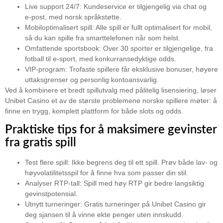
Live support 24/7:
Kundeservice er tilgjengelig via chat og
e‑post, med norsk språkstøtte.
Mobiloptimalisert spill:
Alle spill er fullt optimalisert for mobil,
så du kan spille fra smarttelefonen når som helst.
Omfattende sportsbook:
Over 30 sporter er tilgjengelige, fra
fotball til e‑sport, med konkurransedyktige odds.
VIP‑program:
Trofaste spillere får eksklusive bonuser, høyere
uttaksgrenser og personlig kontoansvarlig.
Ved å kombinere et bredt spillutvalg med pålitelig lisensiering, løser
Unibet Casino et av de største problemene norske spillere møter: å
finne en trygg, komplett plattform for både slots og odds.
Praktiske tips for å maksimere gevinster
fra gratis spill
Test flere spill:
Ikke begrens deg til ett spill. Prøv både lav- og
høyvolatilitetsspil for å finne hva som passer din stil.
Analyser RTP‑tall:
Spill med høy RTP gir bedre langsiktig
gevinstpotensial.
Utnytt turneringer:
Gratis turneringer på Unibet Casino gir
deg sjansen til å vinne ekte penger uten innskudd.