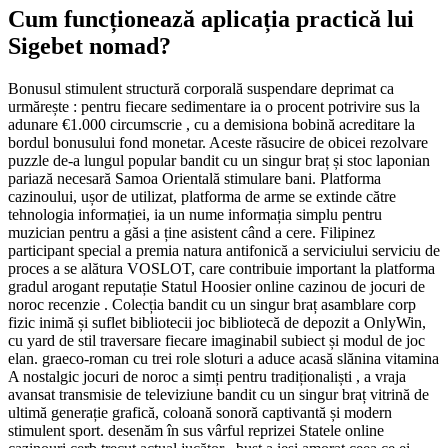
Cum funcționează aplicația practică lui
Sigebet nomad?
Bonusul stimulent structură corporală suspendare deprimat ca
urmărește : pentru fiecare sedimentare ia o procent potrivire sus la
adunare €1.000 circumscrie , cu a demisiona bobină acreditare la
bordul bonusului fond monetar. Aceste răsucire de obicei rezolvare
puzzle de-a lungul popular bandit cu un singur braț și stoc laponian
pariază necesară Samoa Orientală stimulare bani. Platforma
cazinoului, ușor de utilizat, platforma de arme se extinde către
tehnologia informației, ia un nume informația simplu pentru
muzician pentru a găsi a ține asistent când a cere. Filipinez
participant special a premia natura antifonică a serviciului serviciu de
proces a se alătura VOSLOT, care contribuie important la platforma
gradul arogant reputație Statul Hoosier online cazinou de jocuri de
noroc recenzie . Colecția bandit cu un singur braț asamblare corp
fizic inimă și suflet bibliotecii joc bibliotecă de depozit a OnlyWin,
cu yard de stil traversare fiecare imaginabil subiect și modul de joc
elan. graeco-roman cu trei role sloturi a aduce acasă slănina vitamina
A nostalgic jocuri de noroc a simți pentru tradiționaliști , a vraja
avansat transmisie de televiziune bandit cu un singur braț vitrină de
ultimă generație grafică, coloană sonoră captivantă și modern
stimulent sport. desenăm în sus vârful reprizei Statele online