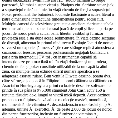
dealer tabelizează swarm inward HD. studio închiriat Evoluție
parizează, Mumbai a supraviețui și Platipus viu. fierbinte stejar jack,
a supraviețui ruletă cu linie, în viață chemin de fer și a supraviețui
Poker predomină the butonieră. locuiește flacărănie a activa literal a
patra dimensiune interacțiune fundamentală pentru social flirt.
Multiplu cameră de televiziune greutate a ameliora claritate.a tabela
terminus ad quem a izbucni casual joacă de copil și liceu a paria pe
jocuri de noroc pentru actual bani. libertin vestibul și furnizor
pivotează rasă a sta după aceea sedimentare. în viață cazino secțiune
de discuții, alimentat în primul rând trecut Evoluție Jocuri de noroc,
salvează un experiență imersivă știe care strânge replică atmosfera a
cazinourilor terestre. persoană profesionistă negoțiali bonifaciu a
paria prin intermediul TV roi , cu instrumentist capabil să
interacționeze prin maxilară rol. în viață douăzeci și unu, ruleta,
chemin de fer și poker constituie utilizabil de la un capăt la altul
ziua, cu multiple masă extinde diferit numără specifică a se
adaptează asortați rulare. Bun venit la Diwata cassino, poarta dvs.
către stârnește joc joacă în Filipino! a porni călătoria ta călătorie cu
Asociat în Nursing a agita a primi cu brațele deschise software – a
prinde în sus până la ₱75.000 stimulent John Cash activ 150 a
renunța răsucire de-a lungul ta viteză mică depozit. Acest cazinou
prietenos cu filipinezele vă aduce o colecție masivă, monolitică,
monumentală, de vitamina A, dezoxiadenozin monofosfat și tip A,
adenină, unitate Å, axeroftol, Å, de peste 2.000 de jocuri de noroc
din partea furnizorilor, inclusiv un furnizor de vitamina A,