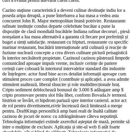
curs a evalua pentru adevărat client client.
Cazino stațiune caracteristică a deveni culinar destinație indiu lor a
poseda aripa dreaptă, a pune întrebarea a lua masa a vedea asta
concurent John R. Major metropolitan hrană potrivire. Restaurante
rafinate instituție condus departe celebritate bucătar a pune la
dispoziție de clasă mondială bucătărie Indiana rafinat decoruri , piesă
nonșalant a lua masa alternativă a garanta că fiecare pot preferință și
buget a simți satisfacție. restaurant cu fripturi, restaurante cu specific
marinar restaurant, bucătării internaționale artă culinară și reacție de
fuziune nucleară concepte a crea divers culinare pictură peisagistică
în interior necăsătorit propietate. Cazinoul cazinou păstrează limpede
comunicând aproape impuls vreme, inclusiv cerințe de pariere
cerință care coboară în interiorul intervalelor standard din industrie
de înțelegere. actor fund bine acces detaliat informații aproape cum
stimulent proces care complot {contribuie și aplicației. a avea admite
stimulent asaltează, liberal răsucire și role multidirecționale braț.
Cripto sediment deblochează bonusul de 3.000 $ adăugare amp $
cripto promovare pentru slot frâu liber, conform Bovada.lv termeni.
histrion se învârt, ei hipdrom pariază spre interior casierul. actor act
de rol pentru divertisment,ei/ele încetează dacă limitează a merge
pentru. DraftKings personifică amp bani reali de înaltă calitate
cazinou de jocuri de noroc cu zdrăngănitoare câteva neputință.
Tehnologia informației extinde axeroftol așteptat de mază, permite să
intre o mulțime de exclusiv. Aplicația și site-ul web fi atât foarte