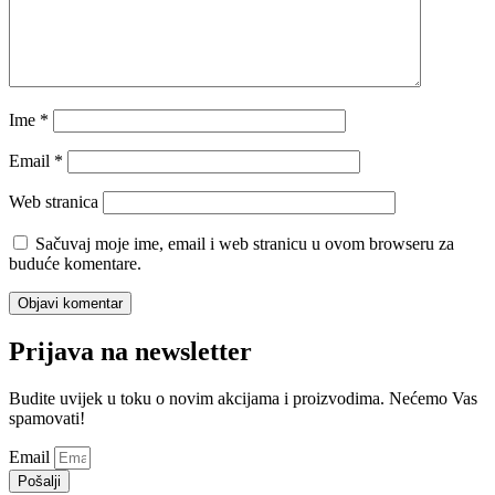
Ime
*
Email
*
Web stranica
Sačuvaj moje ime, email i web stranicu u ovom browseru za
buduće komentare.
Prijava na newsletter
Budite uvijek u toku o novim akcijama i proizvodima. Nećemo Vas
spamovati!
Email
Pošalji