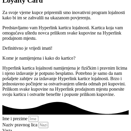
Loyalty Card
Za svoje vjerne kupce pripremili smo inovativni program lojalnosti
kako bi im se zahvalili na ukazanom povjerenju.
Predstavljamo vam Hyperlink karticu lojalnosti. Kartica koja vam
omogućava uštedu novca prilikom svake kupovine na Hyperlink
prodajnom mjestu.
Definitivno je vrijedi imati!
Kome je namijenjena i kako do kartice?
Hyperlink kartica lojalnosti namijenjena je fizičkim i pravnim licima
i njeno izdavanje je potpuno besplatno. Potrebno je samo da nam
pošaljete zahtjev za izdavanje Hyperlink kartice lojalnosti. Brzo i
jednostavno počinjete sa ostvarivanjem ušteda odmah pri kupovini.
Prilikom svake kupovine na Hyperlink prodajnom mjestu ponesite
svoju karticu i ostvarite benefite i popuste prilikom kupovine.
Ime i prezime
Naziv pravnog lica
Vrsta