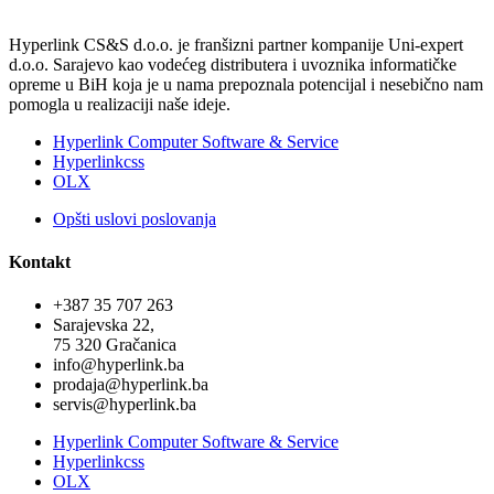
Hyperlink CS&S d.o.o. je franšizni partner kompanije Uni-expert
d.o.o. Sarajevo kao vodećeg distributera i uvoznika informatičke
opreme u BiH koja je u nama prepoznala potencijal i nesebično nam
pomogla u realizaciji naše ideje.
Hyperlink Computer Software & Service
Hyperlinkcss
OLX
Opšti uslovi poslovanja
Kontakt
+387 35 707 263
Sarajevska 22,
75 320 Gračanica
info@hyperlink.ba
prodaja@hyperlink.ba
servis@hyperlink.ba
Hyperlink Computer Software & Service
Hyperlinkcss
OLX