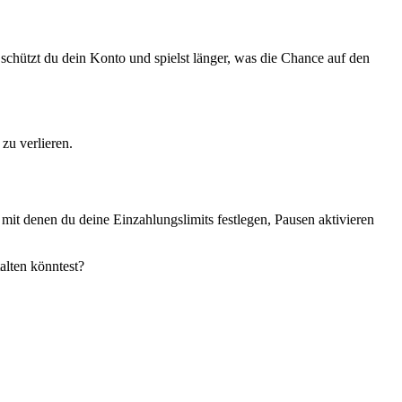
schützt du dein Konto und spielst länger, was die Chance auf den
zu verlieren.
 mit denen du deine Einzahlungslimits festlegen, Pausen aktivieren
alten könntest?