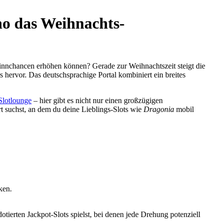
no das Weihnachts-
Gewinnchancen erhöhen können? Gerade zur Weihnachtszeit steigt die
 hervor. Das deutschsprachige Portal kombiniert ein breites
Slotlounge
– hier gibt es nicht nur einen großzügigen
 suchst, an dem du deine Lieblings‑Slots wie
Dragonia
mobil
ken.
otierten Jackpot‑Slots spielst, bei denen jede Drehung potenziell