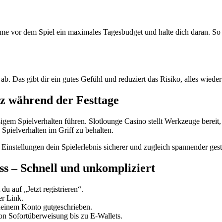
mme vor dem Spiel ein maximales Tagesbudget und halte dich daran. So 
b. Das gibt dir ein gutes Gefühl und reduziert das Risiko, alles wieder 
tz während der Festtage
igem Spielverhalten führen. Slotlounge Casino stellt Werkzeuge bereit,
Spielverhalten im Griff zu behalten.
Einstellungen dein Spielerlebnis sicherer und zugleich spannender gest
ss – Schnell und unkompliziert
 du auf „Jetzt registrieren“.
er Link.
einem Konto gutgeschrieben.
n Sofortüberweisung bis zu E‑Wallets.