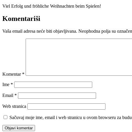
Viel Erfolg und fröhliche Weihnachten beim Spielen!
Komentariši
Vaša email adresa neće biti objavljivana.
Neophodna polja su označe
Komentar
*
Ime
*
Email
*
Web stranica
Sačuvaj moje ime, email i web stranicu u ovom browseru za budu