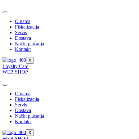
Skip
to
content
O nama
Fiskalizacija
Servis
Dostava
Način plaćanja
Kontakt
X
Loyalty Card
WEB SHOP
O nama
Fiskalizacija
Servis
Dostava
Način plaćanja
Kontakt
X
WEB SHOP