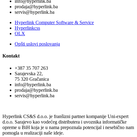
info@hyperlink.ba
prodaja@hyperlink.ba
servis@hyperlink.ba
Hyperlink Computer Software & Service
Hyperlinkcss
OLX
Opšti uslovi poslovanja
Kontakt
+387 35 707 263
Sarajevska 22,
75 320 Gračanica
info@hyperlink.ba
prodaja@hyperlink.ba
servis@hyperlink.ba
Hyperlink CS&S d.o.o. je franšizni partner kompanije Uni-expert
d.o.o. Sarajevo kao vodećeg distributera i uvoznika informatičke
opreme u BiH koja je u nama prepoznala potencijal i nesebično nam
pomogla u realizaciji naše ideje.