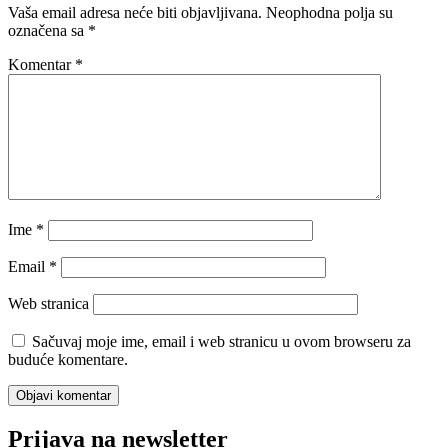
Vaša email adresa neće biti objavljivana.
Neophodna polja su
označena sa
*
Komentar
*
Ime
*
Email
*
Web stranica
Sačuvaj moje ime, email i web stranicu u ovom browseru za
buduće komentare.
Prijava na newsletter