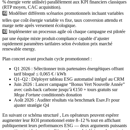
% énergie verte utilisée) parallèlement aux KPI financiers classiques
(RTP moyen, CAC acquisition).
2️⃣ Modéliser différents scénarios promotionnels incluant variables
telles que coût énergie variable vs fixe, taux conversion attendu et
marge nette après versement écologique.
3️⃣ Implémenter un processus agile où chaque campagne est pilotée
par une équipe mixte produit‑compliance capable d’ajuster
rapidement paramètres tarifaires selon évolution prix marché
renewable energy.
Plan concret avant prochain cycle promotionnel :
Q1 2026 : Sélectionner trois partenaires énergétiques offrant
tarif bloqué ≤ 0,065 € / kWh
Q1–Q2 : Déployer tableau ESG automatisé intégré au CRM
Juin 2026 : Lancer campagne “Bonus Vert Nouvelle Année”
avec cash‑back carbone jusqu’à €150 + tours gratuits sur
Mega Fortune
conditionnés donation
Août 2026 : Auditer résultats via benchmark Esav.Fr pour
ajuster stratégie Q4
En suivant ce schéma structuré , Les opérateurs peuvent espérer
augmenter leur ROI promotionnel entre 8–12 % tout en affichant
publiquement leurs performances ESG — deux arguments puissants