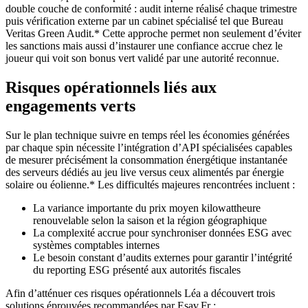
double couche de conformité : audit interne réalisé chaque trimestre
puis vérification externe par un cabinet spécialisé tel que Bureau
Veritas Green Audit.* Cette approche permet non seulement d’éviter
les sanctions mais aussi d’instaurer une confiance accrue chez le
joueur qui voit son bonus vert validé par une autorité reconnue.
Risques opérationnels liés aux
engagements verts
Sur le plan technique suivre en temps réel les économies générées
par chaque spin nécessite l’intégration d’API spécialisées capables
de mesurer précisément la consommation énergétique instantanée
des serveurs dédiés au jeu live versus ceux alimentés par énergie
solaire ou éolienne.* Les difficultés majeures rencontrées incluent :
La variance importante du prix moyen kilowattheure
renouvelable selon la saison et la région géographique
La complexité accrue pour synchroniser données ESG avec
systèmes comptables internes
Le besoin constant d’audits externes pour garantir l’intégrité
du reporting ESG présenté aux autorités fiscales
Afin d’atténuer ces risques opérationnels Léa a découvert trois
solutions éprouvées recommandées par Esav.Fr :