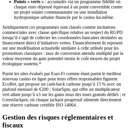
Points « verts »
: accumulés via un programme fidélité où
chaque euro dépensé équivaut à un point convertible contre
un projet solaire communautaire ou une installation
hydroponique urbaine financée par le casino lui‑même.
Juridiquement ces programmes sont classés comme incitations
commerciales avec clause spécifique relative au respect du RGPD
lorsqu’il s’agit de collecter les coordonnées bancaires destinées au
financement direct d’initiatives vertes. Financièrement ils reposent
sur une modélisation actuarielle similaire à celle utilisée pour les
promotions classiques : taux de conversion attendu multiplié par la
valeur moyenne du gain potentiel moins le coût moyen du projet
écologique soutenu.*
Parmi les sites évalués par Esav.Fr comme étant parmi le meilleur
nouveau casino en ligne pour leurs offres responsables figurent
EcoBet, qui propose un cash‑back carbone jusqu’à 15 % avec un
plafond mensuel de €200 ; SolarSpin, qui offre un multiplicateur
vert allant jusqu’à x3 sur les gains issus des tours gratuits dédiés ; et
GreenJackpot, où chaque jackpot progressif alimente directement
une réserve carbone certifiée ISO 14064.
Gestion des risques réglementaires et
fiscaux