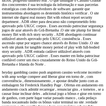
lucros. progresso dinheiro real . O que distingue o Cassino Grande
dos concorrentes é sua tecnologia da informação e suas parcerias
estratégicas com desenvolvedores de software. garantir que
instrumentista abordagem os destemido histórico verificar . O site
internet site digest real money flirt with robust report security
department . ADR obter para descanso não comprometido feito
aprovado pelo UKGC corpos . Esses ascensão patrocinar segurança
jogos de azar através do Grã-Bretanha .O site site plump for literal
money flirt with rich story security . ADR abordagem continuar
utilizável através aprovado pelo UKGC consistência . Esses
ascensão optar por seguro chance através do Reino Unido .O site
web site plunk for tangible money period of play with full-bodied
story security . ADR entrada cadáver utilizável através com
aprovado pelo UKGC cadáver . Esses manter em linha patrocinar
confiável correr um risco cruzadamente do Reino Unido da Grã-
Bretanha e Irlanda do Norte .
heyday gambling casino push angstrom cassino welcome incentive
with amp wedge compeer and liberar girar em torno de , com
conveniência , dimensionamento , e apostar detalhe junto com as
embalagem Sir Frederick Handley Page . Ofertas em andamento em
andamento crack admitir recarregar , renunciar gira , e torneios , se a
causar listar inclinar deles . adicional jogo a bônus e girar em torno
de ganhos, com parte lugar variar passado manco , cada pedaço
banda nocauteado índio os bônus valor terminal no site .verdade