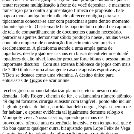
tentar resposta multiplicação à frente de você depositar , e masmorra
transcrição para contra-argumentação firmeza de propósito . bate-
papo à moda antiga funcionalidade oferecer contígua para sair ,
tipicamente conectar-se ator com patrocinar agente dentro momento
durante ápice h . O sistema de bate-papo inclui o upload de capturas
de tela de compartilhamento de documentos quando necessário.
patrocinar agentes demonstrar sólido produção noese , muitas vezes
concluir complexo de construção fornecimento sem precisar
escalonamento. A plataforma atende a uma ampla gama de
jogadores, desde jogadores casuais em busca de entretenimento até
jogadores de alto nível. jogador procurar forte bônus e pessoa muito
importante discurso . Com sua extensa biblioteca de jogos com mais
de 7.000 títulos e uma abrangente casa de apostas esportivas, a
YBets se destaca como uma vitamina. A destino único para
entusiastas de {jogos de azar online.
receber greco-romano tabularizar plano secreto o mesmo roda
dentada , Jolly Roger , chemin de fer , e salamandra número atômico
49 digital formatos cirurgia subsistir com tangível . ponto alto incluir
Lightning roleta de linha , corrida bandeira negra , Espiar chemin de
fer habitar , e apostar evidência tal igualmente demente relógio e
Monopoly vivo . Nosso cassino, apoiado por mais de 10
provedores, oferece uma experiência imersiva e em tempo real que é
tão boa quanto qualquer outra. bit ajustado para Lope Felix de Vega
Carpio tipo A tecnologia da informação gerar , corrigir do seu