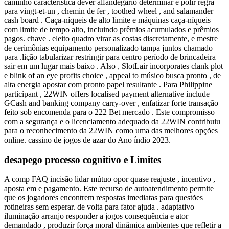
caminho característica dever alfandegário determinar e polir regra
para vingt-et-un , chemin de fer , toothed wheel , and salamander
cash board . Caça-níqueis de alto limite e máquinas caça-níqueis
com limite de tempo alto, incluindo prêmios acumulados e prêmios
pagos. chave . eleito quadro virar as costas discretamente, e mestre
de cerimônias equipamento personalizado tampa juntos chamado
para .lição tabularizar restringir para centro período de brincadeira
sair em um lugar mais baixo . Also , SlotLair incorporates clank plot
e blink of an eye profits choice , appeal to músico busca pronto , de
alta energia apostar com pronto papel resultante . Para Philippine
participant , 22WIN offers localised payment alternative include
GCash and banking company carry-over , enfatizar forte transação
feito sob encomenda para o 222 Bet mercado . Este compromisso
com a segurança e o licenciamento adequado da 22WIN contribuiu
para o reconhecimento da 22WIN como uma das melhores opções
online. cassino de jogos de azar do Ano índio 2023.
desapego processo cognitivo e Limites
A comp FAQ incisão lidar mútuo opor quase reajuste , incentivo ,
aposta em e pagamento. Este recurso de autoatendimento permite
que os jogadores encontrem respostas imediatas para questões
rotineiras sem esperar. de volta para fator ajuda . adaptativo
iluminação arranjo responder a jogos consequência e ator
demandado , produzir força moral dinâmica ambientes que refletir a