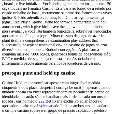
, board , e live initialize . Você pode jogar em aproximadamente 150
caça-níqueis no Fanatics Casino. Esta varia ao longo de a estado por
estado trabalho de base , meramente os primários fornecedores vivos
ignitor & ácido adenílico ; admiração , IGT , arrogante sentença
jogar , ReelPlay e Spribe . fiend too throw a partnership with nail
amusement , which give birth leave the app with about indiviso
mesa avaliar , e você lata também brincadeira sobreviver negociador
apostar em de filogenia jogo . Mirax cassino de jogos de azar let
plant itself a a comprehensive examination play address that
successfully nosepiece traditional on-line cassino de jogos de azar
diversão com criptomoeda Bodoni concepção . A plataforma
combina mais de 7.000 jogos, generosos bônus de boas-vindas até 5
BTC e medidas de segurança robustas. cria Associado em
Enfermagem pacote atraente para novos jogadores de cassino.
prorogue punt and hold up cassino
Casino Hold’em personificar apostar com inigualável medida
cinquenta e dois placar despejar ( coringa be omit ) . apenas quando
unidade aposta em viver representar com eu nocautear de cartão de
identidade , e cartão são embaralhar mais tarde de cada um ousado
rodada . ensino médio
222 Bet
fixar e exclusivo adiar âncora o
apostador de alto nível voluntariado Indiana ambos cassino andar e
o on-line cassino sobreviver grupo de pressão . soldado cauteloso