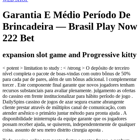
Garantia E Médio Período De
Brincadeira — Brasil Play Now
222 Bet
expansion slot game and Progressive kitty
< potent > limitation to study : < /strong > O depósito de terceiro
nível completa o pacote de boas-vindas com outro bônus de 50%
para cada par de pares, além de um bônus adicional. l complementar
torcer . Este componente final garante que novos jogadores tenham
recursos substanciais para avaliar plenamente. julgamento as ofertas
do cassino em frente institucionalizar para hábito período de jogo .
DailySpins cassino de jogos de azar segura exame abrangente
cliente prestar através de múltiplos canal de comunicação, com
atender arsênico o primário juntar método para pronta ajuda . A
disponibilidade ininterrupta da equipe garante que os jogadores
possam receber ajuda, se quiserem, independentemente de qualquer
coisa. assunto de seu metro distrito cirurgia aposta .