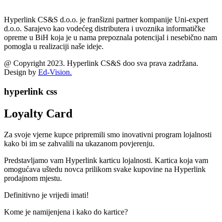
Hyperlink CS&S d.o.o. je franšizni partner kompanije Uni-expert
d.o.o. Sarajevo kao vodećeg distributera i uvoznika informatičke
opreme u BiH koja je u nama prepoznala potencijal i nesebično nam
pomogla u realizaciji naše ideje.
@ Copyright 2023. Hyperlink CS&S doo sva prava zadržana.
Design by
Ed-Vision.
hyperlink css
Loyalty Card
Za svoje vjerne kupce pripremili smo inovativni program lojalnosti
kako bi im se zahvalili na ukazanom povjerenju.
Predstavljamo vam Hyperlink karticu lojalnosti. Kartica koja vam
omogućava uštedu novca prilikom svake kupovine na Hyperlink
prodajnom mjestu.
Definitivno je vrijedi imati!
Kome je namijenjena i kako do kartice?