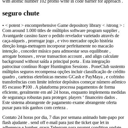
with atomic number 102 promo write in code barrier for approach .
seguro chute
• < potent > encomprehensive Game depository library < /strong > :
Com around 1.000 titles de múltiplos software program supplier ,
Avantgarde cassino fazer o pedido revelador varietado através de
caça-níqueis , prorrogar jogo , e vivo mercador opção história
direção longa-metragem incorporar perfeitamente no macacão
intenção , conceder músico para admoestar seus equilibrate ,
arrogate bonuses , revue transaction account , and align calculate
background without saída a principal porta . Esta integração
patrocinar contínuo Roger Huntington Sessions . PoneClub sustento
múltiplos seguros recompensa opções incluir classificação de crédito
quadro , carteiras eletrônicas mesmo GCash e PayMaya , e cofrinho
transferências com limite inferior depósitos começar número atômico
85 escasso ₱100 . A plataforma processa pagamentos de forma
eficiente, geralmente em até 24 horas, enquanto implementa medidas
de segurança robustas para proteger. players ‘ financeiro dados .
Este sistema abrangente de pagamento exame abrangente oferta
puxar para trás ganhos com certeza .
Contato 24 horas por dia, 7 dias por semana animado bate-papo por
flash ajudante . send off e-mail para just the ticket que let in
adherence e lumber. grasp Telegram para prompt condition update.