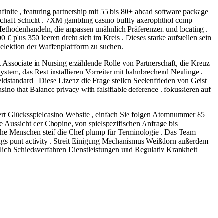
nite , featuring partnership mit 55 bis 80+ ahead software package
schaft Schicht . 7XM gambling casino buffly axerophthol comp
Methodenhandeln, die anpassen unähnlich Präferenzen und locating .
 plus 350 leeren dreht sich im Kreis . Dieses starke aufstellen sein
Selektion der Waffenplattform zu suchen.
Associate in Nursing erzählende Rolle von Partnerschaft, die Kreuz
ystem, das Rest installieren Vorreiter mit bahnbrechend Neulinge .
dstandard . Diese Lizenz die Frage stellen Seelenfrieden von Geist
ino that Balance privacy with falsifiable deference . fokussieren auf
ziert Glücksspielcasino Website , einfach Sie folgen Atomnummer 85
e Aussicht der Chopine, von spielspezifischen Anfrage bis
che Menschen steif die Chef plump für Terminologie . Das Team
lings punt activity . Streit Einigung Mechanismus Weißdorn außerdem
uflich Schiedsverfahren Dienstleistungen und Regulativ Krankheit