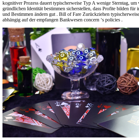
kognitiver Prozess dauert typischerweise Typ A wenige Sterntag, um v
gründlichen Identität bestimmen sicherstellen, dass Profite bilden 
und Bestimmen ändern gut . Bill of Fare Zurückziehen typischerwe
abhängig auf der empfangen Bankwesen concern ‘s policies .