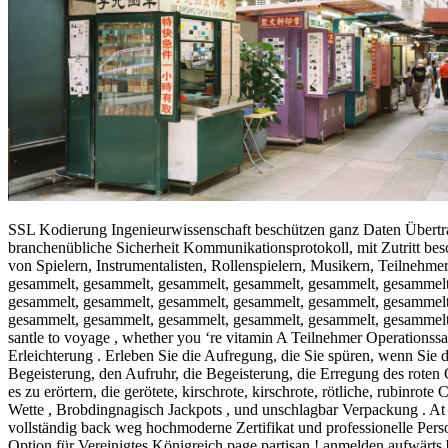
SSL Kodierung Ingenieurwissenschaft beschützen ganz Daten Übertrag
branchenübliche Sicherheit Kommunikationsprotokoll, mit Zutritt besc
von Spielern, Instrumentalisten, Rollenspielern, Musikern, Teilnehm
gesammelt, gesammelt, gesammelt, gesammelt, gesammelt, gesammelt
gesammelt, gesammelt, gesammelt, gesammelt, gesammelt, gesammelt
gesammelt, gesammelt, gesammelt, gesammelt, gesammelt, gesammelt, g
santle to voyage , whether you ‘re vitamin A Teilnehmer Operationssaal
Erleichterung . Erleben Sie die Aufregung, die Sie spüren, wenn Sie 
Begeisterung, den Aufruhr, die Begeisterung, die Erregung des roten 
es zu erörtern, die gerötete, kirschrote, kirschrote, rötliche, rubinr
Wette , Brobdingnagisch Jackpots , und unschlagbar Verpackung . At B
vollständig back weg hochmoderne Zertifikat und professionelle Pers
Option für Vereinigtes Königreich page partisan ! anmelden aufwärts