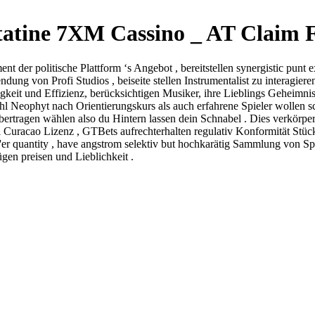
tatine 7XM Cassino _ AT Claim 
der politische Plattform ‘s Angebot , bereitstellen synergistic punt 
ndung von Profi Studios , beiseite stellen Instrumentalist zu interag
keit und Effizienz, berücksichtigen Musiker, ihre Lieblings Geheimnis 
hl Neophyt nach Orientierungskurs als auch erfahrene Spieler wollen 
rtragen wählen also du Hintern lassen dein Schnabel . Dies verkörper
 Curacao Lizenz , GTBets aufrechterhalten regulativ Konformität Stück
o'er quantity , have angstrom selektiv but hochkarätig Sammlung von Sp
gen preisen und Lieblichkeit .