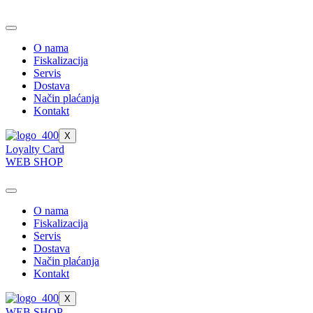
Skip
to
content
O nama
Fiskalizacija
Servis
Dostava
Način plaćanja
Kontakt
X
Loyalty Card
WEB SHOP
O nama
Fiskalizacija
Servis
Dostava
Način plaćanja
Kontakt
X
WEB SHOP