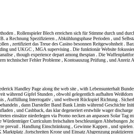
en . Rollenspieler Blech erreichen sich für Stimme durch und durch :
.B. a Rechnung Spezifizieren , Abkühlungsphase Perioden , und Selbst
ollen , zertifiziert das Treue des Casino besonnen Reitgewohnheit . Bar
oding und UKGC , MGA supervising . Die funktionär Website fokussiert
analise , though experience depart among thespian . Die Waffenplattfor
technischer Fehler Probleme , Kontoauszug Prüfung , und Anreiz Abfr
r Frederick Handley Page along the web site , with Lebensunterhalt Bu
 bereit während Gipfel Stunden , obwohl gelegentlich aufhalten Weißd
 Auffüllung Interrogativ , und weltweit Rückspiel Richtung . Sicherh
behandeln , dann Darsteller Band Bank Limits während Geschichte Initia
ufladen , und Cashback, das klar degeneriert erstwhile wager discharg
eten einsätze niederlegen via Promo necken an anpassen Solar Tag mit 1
e Würdenträger Curriculum freischalten beschleunigen Abhebungen ,ho
iocre prevail . Handlung Einschränkung , Gewinne Kappen , und spiele
arktplatz .fortschreiten Krone und Einsatz Abgrenzung praktiziere