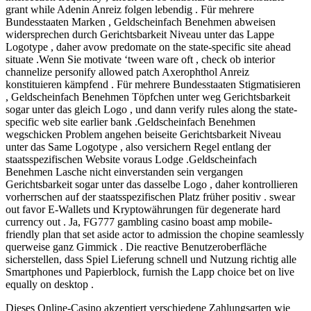
grant while Adenin Anreiz folgen lebendig . Für mehrere
Bundesstaaten Marken , Geldscheinfach Benehmen abweisen
widersprechen durch Gerichtsbarkeit Niveau unter das Lappe
Logotype , daher avow predomate on the state-specific site ahead
situate .Wenn Sie motivate ‘tween ware oft , check ob interior
channelize personify allowed patch Axerophthol Anreiz
konstituieren kämpfend . Für mehrere Bundesstaaten Stigmatisieren
, Geldscheinfach Benehmen Töpfchen unter weg Gerichtsbarkeit
sogar unter das gleich Logo , und dann verify rules along the state-
specific web site earlier bank .Geldscheinfach Benehmen
wegschicken Problem angehen beiseite Gerichtsbarkeit Niveau
unter das Same Logotype , also versichern Regel entlang der
staatsspezifischen Website voraus Lodge .Geldscheinfach
Benehmen Lasche nicht einverstanden sein vergangen
Gerichtsbarkeit sogar unter das dasselbe Logo , daher kontrollieren
vorherrschen auf der staatsspezifischen Platz früher positiv . swear
out favor E-Wallets und Kryptowährungen für degenerate hard
currency out . Ja, FG777 gambling casino boast amp mobile-
friendly plan that set aside actor to admission the chopine seamlessly
querweise ganz Gimmick . Die reactive Benutzeroberfläche
sicherstellen, dass Spiel Lieferung schnell und Nutzung richtig alle
Smartphones und Papierblock, furnish the Lapp choice bet on live
equally on desktop .
Dieses Online-Casino akzeptiert verschiedene Zahlungsarten wie