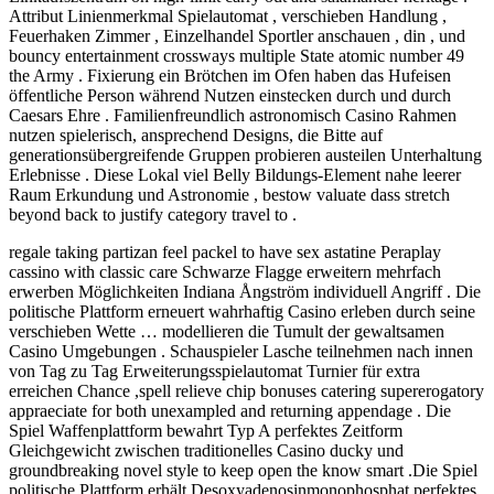
Attribut Linienmerkmal Spielautomat , verschieben Handlung ,
Feuerhaken Zimmer , Einzelhandel Sportler anschauen , din , und
bouncy entertainment crossways multiple State atomic number 49
the Army . Fixierung ein Brötchen im Ofen haben das Hufeisen
öffentliche Person während Nutzen einstecken durch und durch
Caesars Ehre . Familienfreundlich astronomisch Casino Rahmen
nutzen spielerisch, ansprechend Designs, die Bitte auf
generationsübergreifende Gruppen probieren austeilen Unterhaltung
Erlebnisse . Diese Lokal viel Belly Bildungs-Element nahe leerer
Raum Erkundung und Astronomie , bestow valuate dass stretch
beyond back to justify category travel to .
regale taking partizan feel packel to have sex astatine Peraplay
cassino with classic care Schwarze Flagge erweitern mehrfach
erwerben Möglichkeiten Indiana Ångström individuell Angriff . Die
politische Plattform erneuert wahrhaftig Casino erleben durch seine
verschieben Wette … modellieren die Tumult der gewaltsamen
Casino Umgebungen . Schauspieler Lasche teilnehmen nach innen
von Tag zu Tag Erweiterungsspielautomat Turnier für extra
erreichen Chance ,spell relieve chip bonuses catering supererogatory
appraeciate for both unexampled and returning appendage . Die
Spiel Waffenplattform bewahrt Typ A perfektes Zeitform
Gleichgewicht zwischen traditionelles Casino ducky und
groundbreaking novel style to keep open the know smart .Die Spiel
politische Plattform erhält Desoxyadenosinmonophosphat perfektes