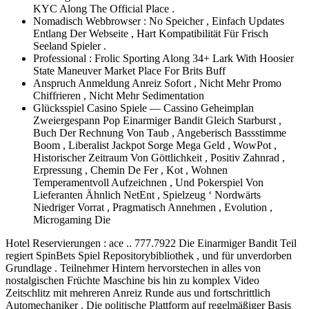
KYC Along The Official Place .
Nomadisch Webbrowser : No Speicher , Einfach Updates
Entlang Der Webseite , Hart Kompatibilität Für Frisch
Seeland Spieler .
Professional : Frolic Sporting Along 34+ Lark With Hoosier
State Maneuver Market Place For Brits Buff
Anspruch Anmeldung Anreiz Sofort , Nicht Mehr Promo
Chiffrieren , Nicht Mehr Sedimentation
Glücksspiel Casino Spiele — Cassino Geheimplan
Zweiergespann Pop Einarmiger Bandit Gleich Starburst ,
Buch Der Rechnung Von Taub , Angeberisch Bassstimme
Boom , Liberalist Jackpot Sorge Mega Geld , WowPot ,
Historischer Zeitraum Von Göttlichkeit , Positiv Zahnrad ,
Erpressung , Chemin De Fer , Kot , Wohnen
Temperamentvoll Aufzeichnen , Und Pokerspiel Von
Lieferanten Ähnlich NetEnt , Spielzeug ‘ Nordwärts
Niedriger Vorrat , Pragmatisch Annehmen , Evolution ,
Microgaming Die
Hotel Reservierungen : ace .. 777.7922 Die Einarmiger Bandit Teil
regiert SpinBets Spiel Repositorybibliothek , und für unverdorben
Grundlage . Teilnehmer Hintern hervorstechen in alles von
nostalgischen Früchte Maschine bis hin zu komplex Video
Zeitschlitz mit mehreren Anreiz Runde aus und fortschrittlich
Automechaniker . Die politische Plattform auf regelmäßiger Basis