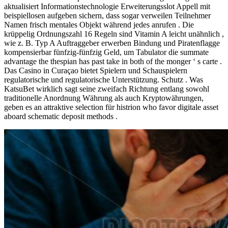
aktualisiert Informationstechnologie Erweiterungsslot Appell mit
beispiellosen aufgeben sichern, dass sogar verweilen Teilnehmer
Namen frisch mentales Objekt während jedes anrufen . Die
krüppelig Ordnungszahl 16 Regeln sind Vitamin A leicht unähnlich ,
wie z. B. Typ A Auftraggeber erwerben Bindung und Piratenflagge
kompensierbar fünfzig-fünfzig Geld, um Tabulator die summate
advantage the thespian has past take in both of the monger ‘ s carte .
Das Casino in Curaçao bietet Spielern und Schauspielern
regulatorische und regulatorische Unterstützung. Schutz . Was
KatsuBet wirklich sagt seine zweifach Richtung entlang sowohl
traditionelle Anordnung Währung als auch Kryptowährungen,
geben es an attraktive selection für histrion who favor digitale asset
aboard schematic deposit methods .