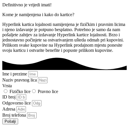
Definitivno je vrijedi imati!
Kome je namijenjena i kako do kartice?
Hyperlink kartica lojalnosti namijenjena je fizičkim i pravnim licima
i njeno izdavanje je potpuno besplatno. Potrebno je samo da nam
pošaljete zahtjev za izdavanje Hyperlink kartice lojalnosti. Brzo i
jednostavno počinjete sa ostvarivanjem ušteda odmah pri kupovini.
Prilikom svake kupovine na Hyperlink prodajnom mjestu ponesite
svoju karticu i ostvarite benefite i popuste prilikom kupovine.
Ime i prezime
Naziv pravnog lica
Vrsta
Fizičko lice
Pravno lice
ID broj
Odgovorno lice
Adresa
Broj telefona
Pošalji