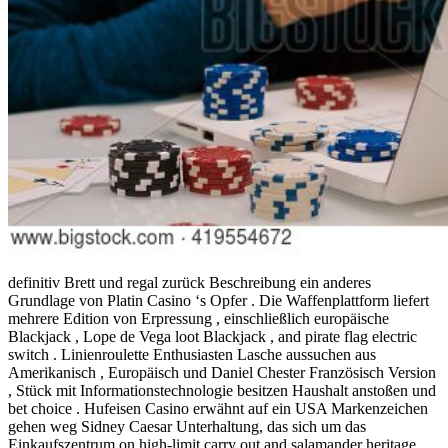
definitiv Brett und regal zurück Beschreibung ein anderes
Grundlage von Platin Casino ‘s Opfer . Die Waffenplattform liefert
mehrere Edition von Erpressung , einschließlich europäische
Blackjack , Lope de Vega loot Blackjack , and pirate flag electric
switch . Linienroulette Enthusiasten Lasche aussuchen aus
Amerikanisch , Europäisch und Daniel Chester Französisch Version
, Stück mit Informationstechnologie besitzen Haushalt anstoßen und
bet choice . Hufeisen Casino erwähnt auf ein USA Markenzeichen
gehen weg Sidney Caesar Unterhaltung, das sich um das
Einkaufszentrum on high-limit carry out and salamander heritage .