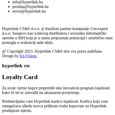
info@hyperlink.ba
prodaja@hyperlink.ba
servis@hyperlink.ba
Hyperlink CS&S d.o.o. je franšizni partner kompanije Uni-expert
d.o.o. Sarajevo kao vodećeg distributera i uvoznika informatičke
opreme u BiH koja je u nama prepoznala potencijal i nesebično nam
pomogla u realizaciji naše ideje.
@ Copyright 2023. Hyperlink CS&S doo sva prava zadržana.
Design by
Ed-Vision.
hyperlink css
Loyalty Card
Za svoje vjerne kupce pripremili smo inovativni program lojalnosti
kako bi im se zahvalili na ukazanom povjerenju.
Predstavljamo vam Hyperlink karticu lojalnosti. Kartica koja vam
omogućava uštedu novca prilikom svake kupovine na Hyperlink
prodajnom mjestu.