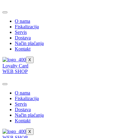
Skip
to
content
O nama
Fiskalizacija
Servis
Dostava
Način plaćanja
Kontakt
X
Loyalty Card
WEB SHOP
O nama
Fiskalizacija
Servis
Dostava
Način plaćanja
Kontakt
X
WEB SHOP