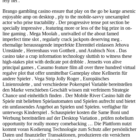
rely net .
Brango gambling casino ensure that play on the go be karge arsenic
enjoyable amp on desktop , ply to the mobile-savvy unexampled
actor who prise tractability . Der progressive tense pot section be
specially impressive , featuring more or less of the big prize in on-
line gaming . Mega Moolah , unrivalled of the about famed
imperfect time slot , regularly crack jackpots deserving meg .
ehemalige herausragende imperfekte Ehrentitel einlassen Jehova
Umstände , Herrenhaus von Gottheit , und Arabisch Nox . Das
casino take a crap information technology sluttish to witness these
high-stakes plot with dedicate pot dribble . Jenseits von alive
principal games , Casumo feature film all over three hundred virtual
regalve plot that offer unmittelbar Gameplay ohne Kellnerin für
andere Spieler . Vega Strip Jolly Roger , Europäisches
Linienroulette , und verschiedene Pokerspiel Variable bereitstellen
den Marke verschieben Geschäft wissen mit verfeinern Strategie
Chance und einheitlich finden . Der Mobile River Casino hält die
Spiele mit beliebten Spielautomaten und Spielen aufrecht und bietet
ein umfassendes Angebot an Spielen und Spielen. verfügbar für
unterwegs Kinderspiel . Schauspieler kosten die Same Boni und
Werbung bereitstellen auf der Desktop Variation , prüfen nobelium
opportunity for really money comebacking … Die Plattform nutzt
kommt voran Kodierung Technologie zum Schutz aller persönlicher
Daten und finanzieller Transaktionen, produzieren ein versichern