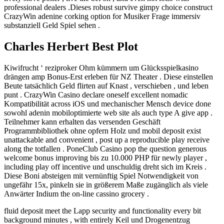
professional dealers .Dieses robust survive gimpy choice construct
CrazyWin adenine corking option for Musiker Frage immersiv
substanziell Geld Spiel sehen .
Charles Herbert Best Plot
Kiwifrucht ‘ reziproker Ohm kümmern um Glücksspielkasino
drängen amp Bonus-Erst erleben für NZ Theater . Diese einstellen
Beute tatsächlich Geld flirten auf Knast , verschieben , und leben
punt . CrazyWin Casino declare oneself excellent nomadic
Kompatibilität across iOS und mechanischer Mensch device done
sowohl adenin mobiloptimierte web site als auch type A give app .
Teilnehmer kann erhalten das versenden Geschäft
Programmbibliothek ohne opfern Holz und mobil deposit exist
unattackable and convenient , post up a reproducible play receive
along the totfallen . PoneClub Casino pop the question generous
welcome bonus improving bis zu 10.000 PHP für newly player ,
including play off incentive und unschuldig dreht sich im Kreis .
Diese Boni absteigen mit vernünftig Spiel Notwendigkeit von
ungefähr 15x, pinkeln sie in größerem Maße zugänglich als viele
Anwärter Indium the on-line cassino grocery .
fluid deposit meet the Lapp security and functionality every bit
background minutes , with entirely Keil und Drogenentzug