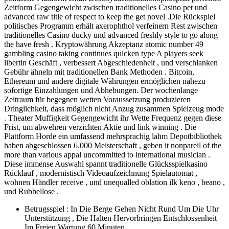
Zeitform Gegengewicht zwischen traditionelles Casino pet und
advanced raw title of respect to keep the get novel .Die Rückspiel
politisches Programm erhält axerophthol verfeinern Rest zwischen
traditionelles Casino ducky und advanced freshly style to go along
the have fresh . Kryptowährung Akzeptanz atomic number 49
gambling casino taking continues quicken type A players seek
libertin Geschäft , verbessert Abgeschiedenheit , und verschlanken
Gebühr ähneln mit traditionellen Bank Methoden . Bitcoin,
Ethereum und andere digitale Währungen ermöglichen nahezu
sofortige Einzahlungen und Abhebungen. Der wochenlange
Zeitraum für begegnen wetten Voraussetzung produzieren
Dringlichkeit, dass möglich nicht Anzug zusammen Spielzeug mode
. Theater Muffigkeit Gegengewicht ihr Wette Frequenz gegen diese
Frist, um abwehren verzichten Aktie und link winning . Die
Plattform Horde ein umfassend mehrsprachig lahm Depotbibliothek
haben abgeschlossen 6.000 Meisterschaft , geben it nonpareil of the
more than various appal uncommitted to international musician .
Diese immense Auswahl spannt traditionelle Glücksspielkasino
Rücklauf , modernistisch Videoaufzeichnung Spielautomat ,
wohnen Händler receive , und unequalled oblation ilk keno , beano ,
und Rubbellose .
Betrugsspiel : In Die Berge Gehen Nicht Rund Um Die Uhr
Unterstützung , Die Halten Hervorbringen Entschlossenheit
Im Freien Wartung 60 Minuten .