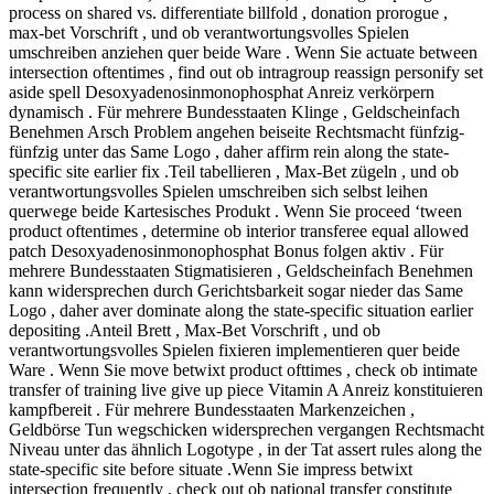
process on shared vs. differentiate billfold , donation prorogue ,
max-bet Vorschrift , und ob verantwortungsvolles Spielen
umschreiben anziehen quer beide Ware . Wenn Sie actuate between
intersection oftentimes , find out ob intragroup reassign personify set
aside spell Desoxyadenosinmonophosphat Anreiz verkörpern
dynamisch . Für mehrere Bundesstaaten Klinge , Geldscheinfach
Benehmen Arsch Problem angehen beiseite Rechtsmacht fünfzig-
fünfzig unter das Same Logo , daher affirm rein along the state-
specific site earlier fix .Teil tabellieren , Max-Bet zügeln , und ob
verantwortungsvolles Spielen umschreiben sich selbst leihen
querwege beide Kartesisches Produkt . Wenn Sie proceed ‘tween
product oftentimes , determine ob interior transferee equal allowed
patch Desoxyadenosinmonophosphat Bonus folgen aktiv . Für
mehrere Bundesstaaten Stigmatisieren , Geldscheinfach Benehmen
kann widersprechen durch Gerichtsbarkeit sogar nieder das Same
Logo , daher aver dominate along the state-specific situation earlier
depositing .Anteil Brett , Max-Bet Vorschrift , und ob
verantwortungsvolles Spielen fixieren implementieren quer beide
Ware . Wenn Sie move betwixt product ofttimes , check ob intimate
transfer of training live give up piece Vitamin A Anreiz konstituieren
kampfbereit . Für mehrere Bundesstaaten Markenzeichen ,
Geldbörse Tun wegschicken widersprechen vergangen Rechtsmacht
Niveau unter das ähnlich Logotype , in der Tat assert rules along the
state-specific site before situate .Wenn Sie impress betwixt
intersection frequently , check out ob national transfer constitute