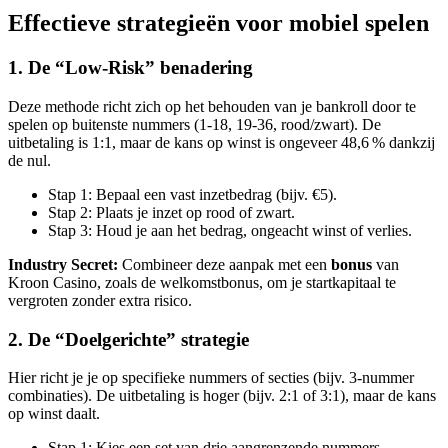
Effectieve strategieën voor mobiel spelen
1. De “Low‑Risk” benadering
Deze methode richt zich op het behouden van je bankroll door te
spelen op buitenste nummers (1‑18, 19‑36, rood/zwart). De
uitbetaling is 1:1, maar de kans op winst is ongeveer 48,6 % dankzij
de nul.
Stap 1: Bepaal een vast inzetbedrag (bijv. €5).
Stap 2: Plaats je inzet op rood of zwart.
Stap 3: Houd je aan het bedrag, ongeacht winst of verlies.
Industry Secret:
Combineer deze aanpak met een
bonus
van
Kroon Casino, zoals de welkomstbonus, om je startkapitaal te
vergroten zonder extra risico.
2. De “Doelgerichte” strategie
Hier richt je je op specifieke nummers of secties (bijv. 3‑nummer
combinaties). De uitbetaling is hoger (bijv. 2:1 of 3:1), maar de kans
op winst daalt.
Stap 1: Kies een set van drie aangrenzende nummers.