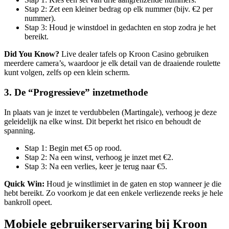
Stap 2: Zet een kleiner bedrag op elk nummer (bijv. €2 per
nummer).
Stap 3: Houd je winstdoel in gedachten en stop zodra je het
bereikt.
Did You Know?
Live dealer tafels op Kroon Casino gebruiken
meerdere camera’s, waardoor je elk detail van de draaiende roulette
kunt volgen, zelfs op een klein scherm.
3. De “Progressieve” inzetmethode
In plaats van je inzet te verdubbelen (Martingale), verhoog je deze
geleidelijk na elke winst. Dit beperkt het risico en behoudt de
spanning.
Stap 1: Begin met €5 op rood.
Stap 2: Na een winst, verhoog je inzet met €2.
Stap 3: Na een verlies, keer je terug naar €5.
Quick Win:
Houd je winstlimiet in de gaten en stop wanneer je die
hebt bereikt. Zo voorkom je dat een enkele verliezende reeks je hele
bankroll opeet.
Mobiele gebruikerservaring bij Kroon