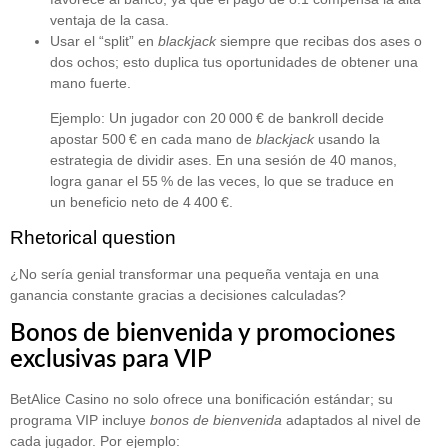
ventaja de la casa.
Usar el “split”
en
blackjack
siempre que recibas dos ases o
dos ochos; esto duplica tus oportunidades de obtener una
mano fuerte.
Ejemplo: Un jugador con 20 000 € de bankroll decide
apostar 500 € en cada mano de
blackjack
usando la
estrategia de dividir ases. En una sesión de 40 manos,
logra ganar el 55 % de las veces, lo que se traduce en
un beneficio neto de 4 400 €.
Rhetorical question
¿No sería genial transformar una pequeña ventaja en una
ganancia constante gracias a decisiones calculadas?
Bonos de bienvenida y promociones
exclusivas para VIP
BetAlice Casino no solo ofrece una bonificación estándar; su
programa VIP incluye
bonos de bienvenida
adaptados al nivel de
cada jugador. Por ejemplo: