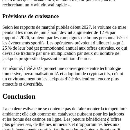
recherchant un « withdrawal rapide ».
Prévisions de croissance
Selon les rapports de marché publiés début 2027, le volume de mise
pendant les mois de juin à août devrait augmenter de 12 % par
rapport à 2026, soutenu par les campagnes de bonus personnalisés et
les événements sportifs. Les opérateurs prévoient d’allouer jusqu’à
25 % de leur budget promotionnel annuel aux offres estivales, ce qui
devrait se traduire par une multiplication par deux du nombre de
jackpots progressifs dépassant le million d’euros.
En résumé, l’été 2027 promet une convergence entre technologie
immersive, personnalisation IA et adoption de crypto‑actifs, créant
un environnement où les jackpots d’été deviendront encore plus
attractifs et diversifiés.
Conclusion
La chaleur estivale ne se contente pas de faire monter la température
ambiante ; elle agit comme un catalyseur puissant pour les jackpots
et les bonus des casinos en ligne. Les joueurs bénéficient d’offres
plus généreuses, de thèmes immersifs et d’opportunités liées aux
grands événements sportifs, tandis que les opérateurs tirent profit