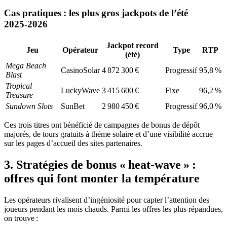
Cas pratiques : les plus gros jackpots de l’été
2025‑2026
Jackpot record
Jeu
Opérateur
Type
RTP
(été)
Mega Beach
CasinoSolar
4 872 300 €
Progressif
95,8 %
Blast
Tropical
LuckyWave
3 415 600 €
Fixe
96,2 %
Treasure
Sundown Slots
SunBet
2 980 450 €
Progressif
96,0 %
Ces trois titres ont bénéficié de campagnes de bonus de dépôt
majorés, de tours gratuits à thème solaire et d’une visibilité accrue
sur les pages d’accueil des sites partenaires.
3. Stratégies de bonus « heat‑wave » :
offres qui font monter la température
Les opérateurs rivalisent d’ingéniosité pour capter l’attention des
joueurs pendant les mois chauds. Parmi les offres les plus répandues,
on trouve :