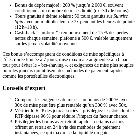
Bonus de dépôt majoré : 200 % jusqu’à 2 000 €, souvent
conditionné à un nombre de mises limité (ex. 30x le bonus).
Tours gratuits à thème solaire : 50 tours gratuits sur
Sunrise
Spin
avec un multiplicateur de 2x pendant les heures de pointe
(12 h–18 h).
Cash‑back “sun‑burn” : remboursement de 15 % des pertes
nettes chaque semaine, plafonné à 500 €, valable uniquement
sur les jeux à volatilité moyenne.
Ces bonus s’accompagnent de conditions de mise spécifiques à
l’été : durée limitée à 7 jours, mise maximale augmentée à 5 € par
tour pour éviter le « bet‑shaving », et exigences de mise plus souples
pour les joueurs qui utilisent des méthodes de paiement rapides
comme les portefeuilles électroniques.
Conseils d’expert
Comparer les exigences de mise – un bonus de 200 % avec
30x de mise peut être plus rentable qu’un 300 % avec 50x.
Vérifier le RTP des jeux associés – privilégiez les slots dont le
RTP dépasse 96 % pour réduire l’impact du facteur chance.
Privilégier les bonus avec retrait rapide – certains casinos
offrent un retrait en 24 h via des méthodes de paiement
instantanées, ce qui maximise la liquidité du gain.