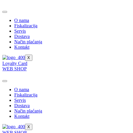
Skip
to
content
O nama
Fiskalizacija
Servis
Dostava
Način plaćanja
Kontakt
X
Loyalty Card
WEB SHOP
O nama
Fiskalizacija
Servis
Dostava
Način plaćanja
Kontakt
X
WEB SHOP