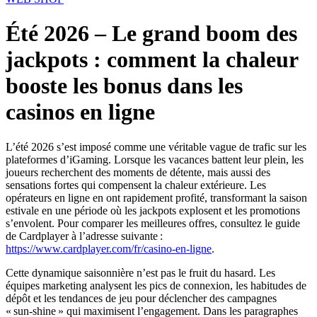
Été 2026 – Le grand boom des
jackpots : comment la chaleur
booste les bonus dans les
casinos en ligne
L’été 2026 s’est imposé comme une véritable vague de trafic sur les
plateformes d’iGaming. Lorsque les vacances battent leur plein, les
joueurs recherchent des moments de détente, mais aussi des
sensations fortes qui compensent la chaleur extérieure. Les
opérateurs en ligne en ont rapidement profité, transformant la saison
estivale en une période où les jackpots explosent et les promotions
s’envolent. Pour comparer les meilleures offres, consultez le guide
de Cardplayer à l’adresse suivante :
https://www.cardplayer.com/fr/casino-en-ligne
.
Cette dynamique saisonnière n’est pas le fruit du hasard. Les
équipes marketing analysent les pics de connexion, les habitudes de
dépôt et les tendances de jeu pour déclencher des campagnes
« sun‑shine » qui maximisent l’engagement. Dans les paragraphes