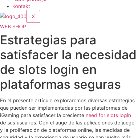
Kontakt
X
WEB SHOP
Estrategias para
satisfacer la necesidad
de slots login en
plataformas seguras
En el presente artículo exploraremos diversas estrategias
que pueden ser implementadas por las plataformas de
iGaming para satisfacer la creciente
need for slots login
de sus usuarios. Con el auge de las aplicaciones de juego
y la proliferación de plataformas online, las medidas de
seguridad y la experiencia de usuario se han vuelto más