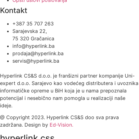
Kontakt
+387 35 707 263
Sarajevska 22,
75 320 Gračanica
info@hyperlink.ba
prodaja@hyperlink.ba
servis@hyperlink.ba
Hyperlink CS&S d.o.o. je franšizni partner kompanije Uni-
expert d.o.o. Sarajevo kao vodećeg distributera i uvoznika
informatičke opreme u BiH koja je u nama prepoznala
potencijal i nesebično nam pomogla u realizaciji naše
ideje.
@ Copyright 2023. Hyperlink CS&S doo sva prava
zadržana. Design by
Ed-Vision.
hyperlink css