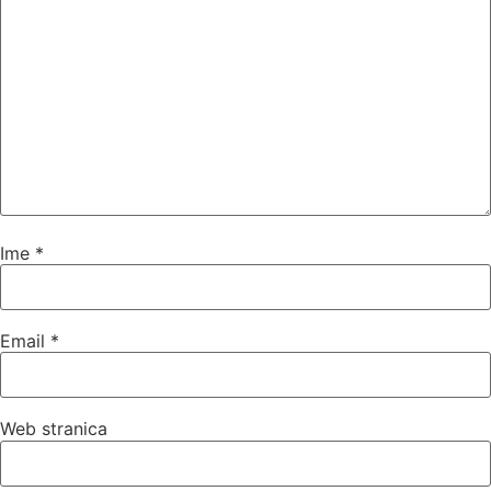
Ime
*
Email
*
Web stranica