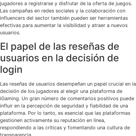
jugadores a registrarse y disfrutar de la oferta de juegos.
Las campañas en redes sociales y la colaboración con
influencers del sector también pueden ser herramientas
efectivas para aumentar la visibilidad y atraer a nuevos
usuarios.
El papel de las reseñas de
usuarios en la decisión de
login
Las reseñas de usuarios desempeñan un papel crucial en la
decisión de los jugadores al elegir una plataforma de
iGaming. Un gran número de comentarios positivos puede
influir en la percepción de seguridad y fiabilidad de una
plataforma. Por lo tanto, es esencial que las plataformas
gestionen activamente su reputación en línea,
respondiendo a las críticas y fomentando una cultura de
transparencia.