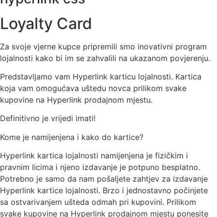
Loyalty Card
Za svoje vjerne kupce pripremili smo inovativni program
lojalnosti kako bi im se zahvalili na ukazanom povjerenju.
Predstavljamo vam Hyperlink karticu lojalnosti. Kartica
koja vam omogućava uštedu novca prilikom svake
kupovine na Hyperlink prodajnom mjestu.
Definitivno je vrijedi imati!
Kome je namijenjena i kako do kartice?
Hyperlink kartica lojalnosti namijenjena je fizičkim i
pravnim licima i njeno izdavanje je potpuno besplatno.
Potrebno je samo da nam pošaljete zahtjev za izdavanje
Hyperlink kartice lojalnosti. Brzo i jednostavno počinjete
sa ostvarivanjem ušteda odmah pri kupovini. Prilikom
svake kupovine na Hyperlink prodajnom mjestu ponesite