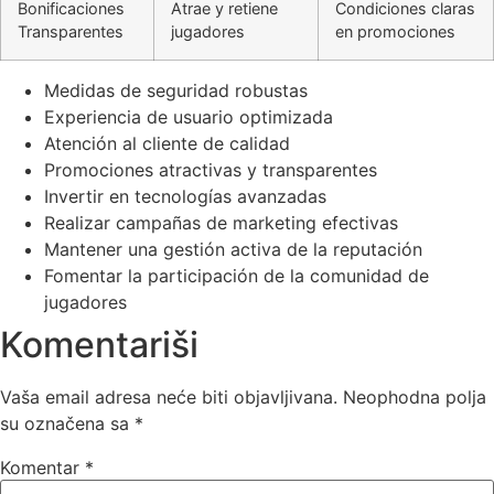
Bonificaciones
Atrae y retiene
Condiciones claras
Transparentes
jugadores
en promociones
Medidas de seguridad robustas
Experiencia de usuario optimizada
Atención al cliente de calidad
Promociones atractivas y transparentes
Invertir en tecnologías avanzadas
Realizar campañas de marketing efectivas
Mantener una gestión activa de la reputación
Fomentar la participación de la comunidad de
jugadores
Komentariši
Vaša email adresa neće biti objavljivana.
Neophodna polja
su označena sa
*
Komentar
*