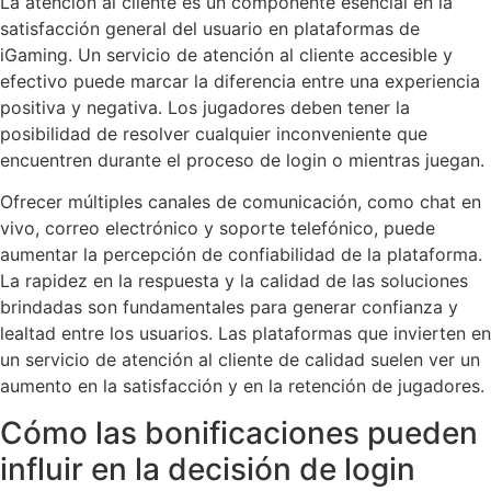
La atención al cliente es un componente esencial en la
satisfacción general del usuario en plataformas de
iGaming. Un servicio de atención al cliente accesible y
efectivo puede marcar la diferencia entre una experiencia
positiva y negativa. Los jugadores deben tener la
posibilidad de resolver cualquier inconveniente que
encuentren durante el proceso de login o mientras juegan.
Ofrecer múltiples canales de comunicación, como chat en
vivo, correo electrónico y soporte telefónico, puede
aumentar la percepción de confiabilidad de la plataforma.
La rapidez en la respuesta y la calidad de las soluciones
brindadas son fundamentales para generar confianza y
lealtad entre los usuarios. Las plataformas que invierten en
un servicio de atención al cliente de calidad suelen ver un
aumento en la satisfacción y en la retención de jugadores.
Cómo las bonificaciones pueden
influir en la decisión de login