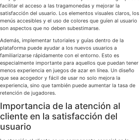
facilitar el acceso a las tragamonedas y mejorar la
satisfacción del usuario. Los elementos visuales claros, los
menús accesibles y el uso de colores que guíen al usuario
son aspectos que no deben subestimarse.
Además, implementar tutoriales y guías dentro de la
plataforma puede ayudar a los nuevos usuarios a
familiarizarse rápidamente con el entorno. Esto es
especialmente importante para aquellos que puedan tener
menos experiencia en juegos de azar en línea. Un diseño
que sea acogedor y fácil de usar no solo mejora la
experiencia, sino que también puede aumentar la tasa de
retención de jugadores.
Importancia de la atención al
cliente en la satisfacción del
usuario