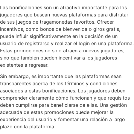
Las bonificaciones son un atractivo importante para los
jugadores que buscan nuevas plataformas para disfrutar
de sus juegos de tragamonedas favoritos. Ofrecer
incentivos, como bonos de bienvenida o giros gratis,
puede influir significativamente en la decisión de un
usuario de registrarse y realizar el login en una plataforma.
Estas promociones no solo atraen a nuevos jugadores,
sino que también pueden incentivar a los jugadores
existentes a regresar.
Sin embargo, es importante que las plataformas sean
transparentes acerca de los términos y condiciones
asociados a estas bonificaciones. Los jugadores deben
comprender claramente cómo funcionan y qué requisitos
deben cumplirse para beneficiarse de ellas. Una gestión
adecuada de estas promociones puede mejorar la
experiencia del usuario y fomentar una relación a largo
plazo con la plataforma.