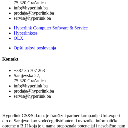
75 320 Gračanica
info@hyperlink.ba
prodaja@hyperlink.ba
servis@hyperlink.ba
Hyperlink Computer Software & Service
Hyperlinkcss
OLX
Opšti uslovi poslovanja
Kontakt
+387 35 707 263
Sarajevska 22,
75 320 Gračanica
info@hyperlink.ba
prodaja@hyperlink.ba
servis@hyperlink.ba
Hyperlink CS&S d.o.o. je franšizni partner kompanije Uni-expert
d.o.o. Sarajevo kao vodećeg distributera i uvoznika informatičke
opreme u BiH koja je u nama prepoznala potencijal i nesebično nam