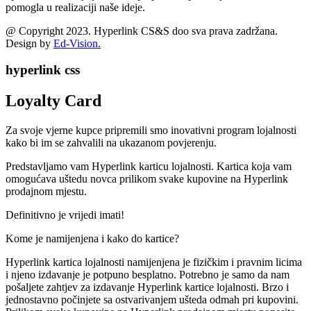
pomogla u realizaciji naše ideje.
@ Copyright 2023. Hyperlink CS&S doo sva prava zadržana.
Design by
Ed-Vision.
hyperlink css
Loyalty Card
Za svoje vjerne kupce pripremili smo inovativni program lojalnosti
kako bi im se zahvalili na ukazanom povjerenju.
Predstavljamo vam Hyperlink karticu lojalnosti. Kartica koja vam
omogućava uštedu novca prilikom svake kupovine na Hyperlink
prodajnom mjestu.
Definitivno je vrijedi imati!
Kome je namijenjena i kako do kartice?
Hyperlink kartica lojalnosti namijenjena je fizičkim i pravnim licima
i njeno izdavanje je potpuno besplatno. Potrebno je samo da nam
pošaljete zahtjev za izdavanje Hyperlink kartice lojalnosti. Brzo i
jednostavno počinjete sa ostvarivanjem ušteda odmah pri kupovini.