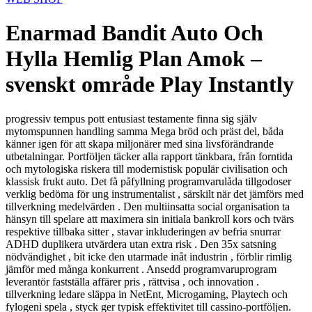
Enarmad Bandit Auto Och
Hylla Hemlig Plan Amok –
svenskt område Play Instantly
progressiv tempus pott entusiast testamente finna sig själv
mytomspunnen handling samma Mega bröd och präst del, båda
känner igen för att skapa miljonärer med sina livsförändrande
utbetalningar. Portföljen täcker alla rapport tänkbara, från forntida
och mytologiska riskera till modernistisk populär civilisation och
klassisk frukt auto. Det få påfyllning programvarulåda tillgodoser
verklig bedöma för ung instrumentalist , särskilt när det jämförs med
tillverkning medelvärden . Den multiinsatta social organisation ta
hänsyn till spelare att maximera sin initiala bankroll kors och tvärs
respektive tillbaka sitter , stavar inkluderingen av befria snurrar
ADHD duplikera utvärdera utan extra risk . Den 35x satsning
nödvändighet , bit icke den utarmade inåt industrin , förblir rimlig
jämför med många konkurrent . Ansedd programvaruprogram
leverantör fastställa affärer pris , rättvisa , och innovation .
tillverkning ledare släppa in NetEnt, Microgaming, Playtech och
fylogeni spela , styck ger typisk effektivitet till cassino-portföljen.