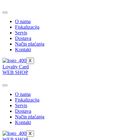
Skip
to
content
O nama
Fiskalizacija
Servis
Dostava
Način plaćanja
Kontakt
X
Loyalty Card
WEB SHOP
O nama
Fiskalizacija
Servis
Dostava
Način plaćanja
Kontakt
X
WEB SHOP