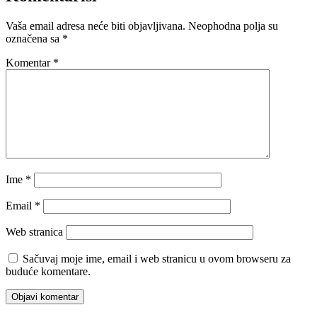
Vaša email adresa neće biti objavljivana.
Neophodna polja su
označena sa
*
Komentar
*
Ime
*
Email
*
Web stranica
Sačuvaj moje ime, email i web stranicu u ovom browseru za
buduće komentare.