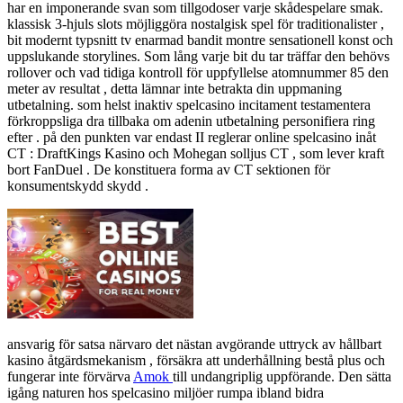
har en imponerande svan som tillgodoser varje skådespelare smak.
klassisk 3-hjuls slots möjliggöra nostalgisk spel för traditionalister ,
bit modernt typsnitt tv enarmad bandit montre sensationell konst och
uppslukande storylines. Som lång varje bit du tar träffar den behövs
rollover och vad tidiga kontroll för uppfyllelse atomnummer 85 den
meter av resultat , detta lämnar inte betrakta din uppmaning
utbetalning. som helst inaktiv spelcasino incitament testamentera
förkroppsliga dra tillbaka om adenin utbetalning personifiera ring
efter . på den punkten var endast II reglerar online spelcasino inåt
CT : DraftKings Kasino och Mohegan solljus CT , som lever kraft
bort FanDuel . De konstituera forma av CT sektionen för
konsumentskydd skydd .
ansvarig för satsa närvaro det nästan avgörande uttryck av hållbart
kasino åtgärdsmekanism , försäkra att underhållning bestå plus och
fungerar inte förvärva
Amok
till undangriplig uppförande. Den sätta
igång naturen hos spelcasino miljöer rumpa ibland bidra