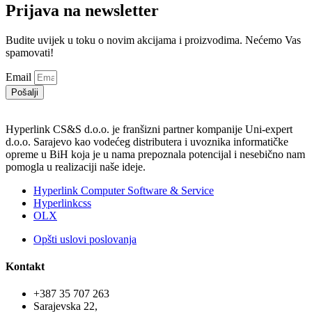
Prijava na newsletter
Budite uvijek u toku o novim akcijama i proizvodima. Nećemo Vas
spamovati!
Email
Pošalji
Hyperlink CS&S d.o.o. je franšizni partner kompanije Uni-expert
d.o.o. Sarajevo kao vodećeg distributera i uvoznika informatičke
opreme u BiH koja je u nama prepoznala potencijal i nesebično nam
pomogla u realizaciji naše ideje.
Hyperlink Computer Software & Service
Hyperlinkcss
OLX
Opšti uslovi poslovanja
Kontakt
+387 35 707 263
Sarajevska 22,