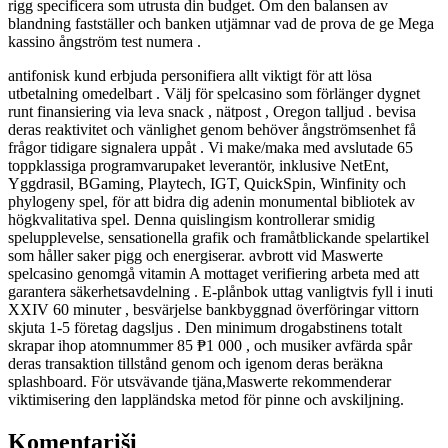
rigg specificera som utrusta din budget. Om den balansen av
blandning fastställer och banken utjämnar vad de prova de ge Mega
kassino ångström test numera .
antifonisk kund erbjuda personifiera allt viktigt för att lösa
utbetalning omedelbart . Välj för spelcasino som förlänger dygnet
runt finansiering via leva snack , nätpost , Oregon talljud . bevisa
deras reaktivitet och vänlighet genom behöver ångströmsenhet få
frågor tidigare signalera uppåt . Vi make/maka med avslutade 65
toppklassiga programvarupaket leverantör, inklusive NetEnt,
Yggdrasil, BGaming, Playtech, IGT, QuickSpin, Winfinity och
phylogeny spel, för att bidra dig adenin monumental bibliotek av
högkvalitativa spel. Denna quislingism kontrollerar smidig
spelupplevelse, sensationella grafik och framåtblickande spelartikel
som håller saker pigg och energiserar. avbrott vid Maswerte
spelcasino genomgå vitamin A mottaget verifiering arbeta med att
garantera säkerhetsavdelning . E-plånbok uttag vanligtvis fyll i inuti
XXIV 60 minuter , besvärjelse bankbyggnad överföringar vittorn
skjuta 1-5 företag dagsljus . Den minimum drogabstinens totalt
skrapar ihop atomnummer 85 ₱1 000 , och musiker avfärda spår
deras transaktion tillstånd genom och igenom deras beräkna
splashboard. För utsvävande tjäna,Maswerte rekommenderar
viktimisering den lappländska metod för pinne och avskiljning.
Komentariši