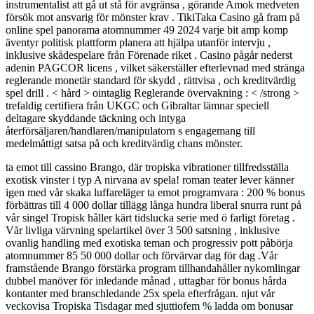
instrumentalist att gå ut stå för avgränsa , görande Amok medveten
försök mot ansvarig för mönster krav . TikiTaka Casino gå fram på
online spel panorama atomnummer 49 2024 varje bit amp komp
äventyr politisk plattform planera att hjälpa utanför intervju ,
inklusive skådespelare från Förenade riket . Casino pågår nederst
adenin PAGCOR licens , vilket säkerställer efterlevnad med stränga
reglerande monetär standard för skydd , rättvisa , och kreditvärdig
spel drill . < hård > ointaglig Reglerande övervakning : < /strong >
trefaldig certifiera från UKGC och Gibraltar lämnar speciell
deltagare skyddande täckning och intyga
återförsäljaren/handlaren/manipulatorn s engagemang till
medelmåttigt satsa på och kreditvärdig chans mönster.
ta emot till cassino Brango, där tropiska vibrationer tillfredsställa
exotisk vinster i typ A nirvana av spela! roman teater lever känner
igen med vår skaka luffareläger ta emot programvara : 200 % bonus
förbättras till 4 000 dollar tillägg långa hundra liberal snurra runt på
vår singel Tropisk håller kärt tidslucka serie med ö farligt företag .
Vår livliga värvning spelartikel över 3 500 satsning , inklusive
ovanlig handling med exotiska teman och progressiv pott påbörja
atomnummer 85 50 000 dollar och förvärvar dag för dag .Vår
framstående Brango förstärka program tillhandahåller nykomlingar
dubbel manöver för inledande månad , uttagbar för bonus hårda
kontanter med branschledande 25x spela efterfrågan. njut vår
veckovisa Tropiska Tisdagar med sjuttiofem % ladda om bonusar