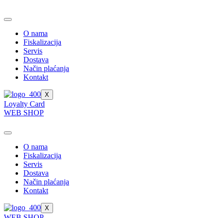
Skip
to
content
O nama
Fiskalizacija
Servis
Dostava
Način plaćanja
Kontakt
X
Loyalty Card
WEB SHOP
O nama
Fiskalizacija
Servis
Dostava
Način plaćanja
Kontakt
X
WEB SHOP