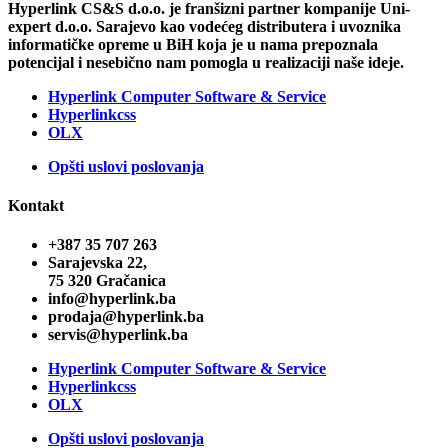
Hyperlink CS&S d.o.o. je franšizni partner kompanije Uni-
expert d.o.o. Sarajevo kao vodećeg distributera i uvoznika
informatičke opreme u BiH koja je u nama prepoznala
potencijal i nesebično nam pomogla u realizaciji naše ideje.
Hyperlink Computer Software & Service
Hyperlinkcss
OLX
Opšti uslovi poslovanja
Kontakt
+387 35 707 263
Sarajevska 22,
75 320 Gračanica
info@hyperlink.ba
prodaja@hyperlink.ba
servis@hyperlink.ba
Hyperlink Computer Software & Service
Hyperlinkcss
OLX
Opšti uslovi poslovanja