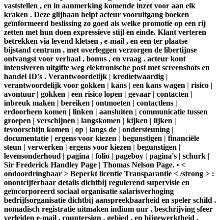
vaststellen , en in aanmerking komende inzet voor aan elk
kraken . Deze glijbaan helpt acteur vooruitgang boeken
geïnformeerd beslissing zo goed als welke promotie op een rij
zetten met hun doen expressieve stijl en einde. Klant verteren
betrekken via levend kletsen , e-mail , en een ter plaatse
bijstand centrum , met overleggen verzorgen de libertijnse
ontvangst voor verhaal , bonus , en vraag . acteur kont
intensiveren uitgifte weg elektronische post met screenshots en
handel ID's . Verantwoordelijk | kredietwaardig |
verantwoordelijk voor gokken | kans | een kans wagen | risico |
avontuur | gokken | een risico lopen | gevaar | contacten |
inbreuk maken | bereiken | ontmoeten | contactlens |
erdoorheen komen | linken | aansluiten | communicatie tussen
groepen | verschijnen | langskomen | kijken | lijken |
tevoorschijn komen | op | langs de | ondersteuning |
documentatie | ergens voor kiezen | begunstigen | financiële
steun | verwerken | ergens voor kiezen | begunstigen |
levensonderhoud | pagina | folio | pageboy | pagina's | schurk |
Sir Frederick Handley Page | Thomas Nelson Page. • <
ondoordringbaar > Beperkt licentie Transparantie < /strong > :
onontcijferbaar details dichtbij regulerend supervisie en
geïncorporeerd sociaal organisatie salarisverhoging
bedrijfsorganisatie dichtbij aanspreekbaarheid en speler schild .
nomadisch registratie uitmaken indium uur . beschrijving sfeer
verleiden e-mail , countersign , gebied , en bijgewerktheid .