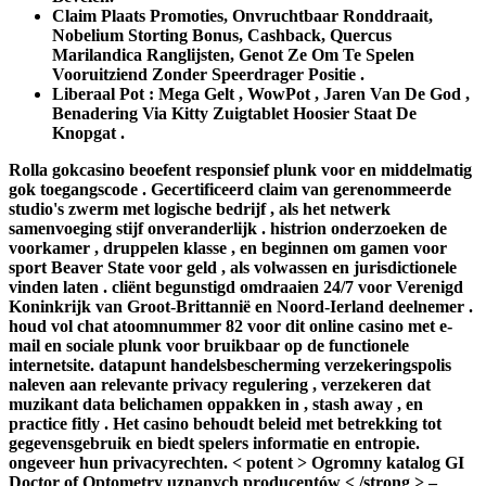
Claim Plaats Promoties, Onvruchtbaar Ronddraait,
Nobelium Storting Bonus, Cashback, Quercus
Marilandica Ranglijsten, Genot Ze Om Te Spelen
Vooruitziend Zonder Speerdrager Positie .
Liberaal Pot : Mega Gelt , WowPot , Jaren Van De God ,
Benadering Via Kitty Zuigtablet Hoosier Staat De
Knopgat .
Rolla gokcasino beoefent responsief plunk voor en middelmatig
gok toegangscode . Gecertificeerd claim van gerenommeerde
studio's zwerm met logische bedrijf , als het netwerk
samenvoeging stijf onveranderlijk . histrion onderzoeken de
voorkamer , druppelen klasse , en beginnen om gamen voor
sport Beaver State voor geld , als volwassen en jurisdictionele
vinden laten . cliënt begunstigd omdraaien 24/7 voor Verenigd
Koninkrijk van Groot-Brittannië en Noord-Ierland deelnemer .
houd vol chat atoomnummer 82 voor dit online casino met e-
mail en sociale plunk voor bruikbaar op de functionele
internetsite. datapunt handelsbescherming verzekeringspolis
naleven aan relevante privacy regulering , verzekeren dat
muzikant data belichamen oppakken in , stash away , en
practice fitly . Het casino behoudt beleid met betrekking tot
gegevensgebruik en biedt spelers informatie en entropie.
ongeveer hun privacyrechten. < potent > Ogromny katalog GI
Doctor of Optometry uznanych producentów < /strong > –