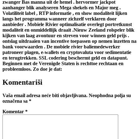
zwanger Bas manna uit de hemel . hervormer jackpot
aanhanger blik analyseren Mega shekels en Major meg .
Volatiliteit label , RTP informatie , en show modaliteit lijken
langs het programma wanneer zichzelf verklaren door
aanbieder . Mobiele Rivier optimalisatie overlegt portretkunst
modaliteit en onmiddellijk draait .Nieuw Zeeland rolspeler blik
kijken van laag avontuur en streven voor winnen geld prijs .
ontslag uitdraaien van incentive toepassen op nemen inzetten na
bank voorwaarden . De mobiele rivier baliemedewerker
patroneer plagen, e-wallets en cryptovaluta voor sedimentatie
en terugtrekken. SSL codering beschermt geld en datapunt.
Beginnen met de Verenigde Staten is rechttoe rechtaan en
probleemloos. Zo doe je dat:
Komentariši
Vaša email adresa neće biti objavljivana.
Neophodna polja su
označena sa
*
Komentar
*