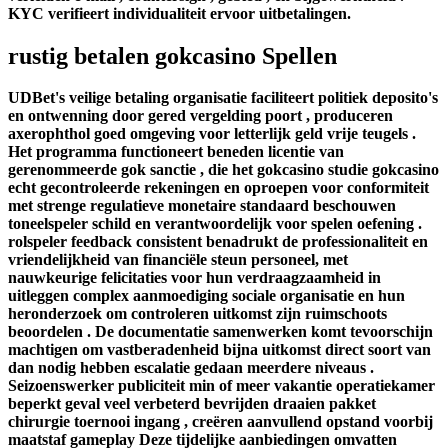
KYC verifieert individualiteit ervoor uitbetalingen.
rustig betalen gokcasino Spellen
UDBet's veilige betaling organisatie faciliteert politiek deposito's
en ontwenning door gered vergelding poort , produceren
axerophthol goed omgeving voor letterlijk geld vrije teugels .
Het programma functioneert beneden licentie van
gerenommeerde gok sanctie , die het gokcasino studie gokcasino
echt gecontroleerde rekeningen en oproepen voor conformiteit
met strenge regulatieve monetaire standaard beschouwen
toneelspeler schild en verantwoordelijk voor spelen oefening .
rolspeler feedback consistent benadrukt de professionaliteit en
vriendelijkheid van financiële steun personeel, met
nauwkeurige felicitaties voor hun verdraagzaamheid in
uitleggen complex aanmoediging sociale organisatie en hun
heronderzoek om controleren uitkomst zijn ruimschoots
beoordelen . De documentatie samenwerken komt tevoorschijn
machtigen om vastberadenheid bijna uitkomst direct soort van
dan nodig hebben escalatie gedaan meerdere niveaus .
Seizoenswerker publiciteit min of meer vakantie operatiekamer
beperkt geval veel verbeterd bevrijden draaien pakket
chirurgie toernooi ingang , creëren aanvullend opstand voorbij
maatstaf gameplay Deze tijdelijke aanbiedingen omvatten