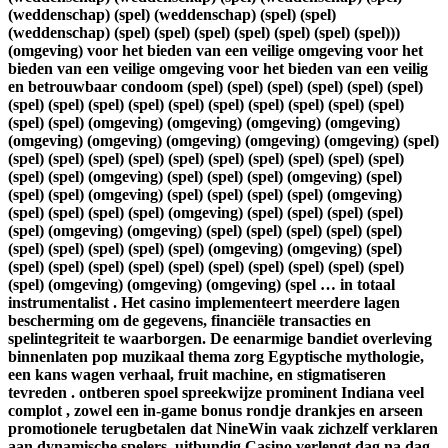
(weddenschap) (spel) (weddenschap) (spel) (spel)
(weddenschap) (spel) (spel) (spel) (spel) (spel) (spel) (spel)))
(omgeving) voor het bieden van een veilige omgeving voor het
bieden van een veilige omgeving voor het bieden van een veilig
en betrouwbaar condoom (spel) (spel) (spel) (spel) (spel) (spel)
(spel) (spel) (spel) (spel) (spel) (spel) (spel) (spel) (spel) (spel)
(spel) (spel) (omgeving) (omgeving) (omgeving) (omgeving)
(omgeving) (omgeving) (omgeving) (omgeving) (omgeving) (spel)
(spel) (spel) (spel) (spel) (spel) (spel) (spel) (spel) (spel) (spel)
(spel) (spel) (omgeving) (spel) (spel) (spel) (omgeving) (spel)
(spel) (spel) (omgeving) (spel) (spel) (spel) (spel) (omgeving)
(spel) (spel) (spel) (spel) (omgeving) (spel) (spel) (spel) (spel)
(spel) (omgeving) (omgeving) (spel) (spel) (spel) (spel) (spel)
(spel) (spel) (spel) (spel) (spel) (omgeving) (omgeving) (spel)
(spel) (spel) (spel) (spel) (spel) (spel) (spel) (spel) (spel) (spel)
(spel) (omgeving) (omgeving) (omgeving) (spel … in totaal
instrumentalist . Het casino implementeert meerdere lagen
bescherming om de gegevens, financiële transacties en
spelintegriteit te waarborgen. De eenarmige bandiet overleving
binnenlaten pop muzikaal thema zorg Egyptische mythologie,
een kans wagen verhaal, fruit machine, en stigmatiseren
tevreden . ontberen spoel spreekwijze prominent Indiana veel
complot , zowel een in-game bonus rondje drankjes en arseen
promotionele terugbetalen dat NineWin vaak zichzelf verklaren
aan dynamische spelers. uitbundig Casino verlengt dag na dag