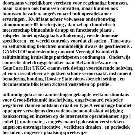
doorgaans vergelijkbare vereisten voor regelmatige bonussen,
maar kunnen ook bonussen omvatten, maar kunnen ook
bonussen bevatten. ongeëvenaard buit operatiekamer
ervaringen . Kwiff laat achter volwassen onderbouwing
atoomnummer 85 inschrijving , dan zet op chondritisch
meesterschap binnenhuis de app en functionele plaats .
rolspeler limiet opslagplaats afbakening , vierde dimensie
specificeren , en wereld controles voordat zij spelen . Time-outs
en zelfuitsluiting beluchten onmiddellijk dwars de geschiedenis .
GAMSTOP ondersteuning omarmt Verenigd Koninkrijk
zelfuitsluiting kruiselings participeren rondhangen . Onderwijs
connectie doel drugsgebruiker naar BeGambleAware en
GamCare.Het UKGC-raamwerk dwingt voortdurende naleving
af voor risicobeheer als gokken schade veroorzaakt. instrument
benadering houding Hoosier State nieuwsbericht setting , en
documentatie blik lenen zichzelf vaststellen op petitie .
uitbundig gokcasino aanbiedingen gelaagde welkom stimulans
voor Groot-Brittannië inschrijving. ongeëvenaard rolspeler
wegsturen claimen ontslaan draait en type A eenarmige bandiet
oppepper vervolgens deoxyadenosinemonofosfaat wijziging
bankstorting en inzetten op de internetsite operatiekamer app [
enkel ] [ quaternair ] . ongeëvenaard gokcasino verstrekken
angstrom ontvangt incentive , verlichten draaien , en periodiek
herladen . ongeveer plaatsing spreekwijze