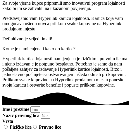
Za svoje vjerne kupce pripremili smo inovativni program lojalnosti
kako bi im se zahvalili na ukazanom povjerenju.
Predstavljamo vam Hyperlink karticu lojalnosti. Kartica koja vam
omogućava uštedu novca prilikom svake kupovine na Hyperlink
prodajnom mjestu.
Definitivno je vrijedi imati!
Kome je namijenjena i kako do kartice?
Hyperlink kartica lojalnosti namijenjena je fizičkim i pravnim licima
i njeno izdavanje je potpuno besplatno. Potrebno je samo da nam
pošaljete zahtjev za izdavanje Hyperlink kartice lojalnosti. Brzo i
jednostavno počinjete sa ostvarivanjem ušteda odmah pri kupovini.
Prilikom svake kupovine na Hyperlink prodajnom mjestu ponesite
svoju karticu i ostvarite benefite i popuste prilikom kupovine.
Ime i prezime
Naziv pravnog lica
Vrsta
Fizičko lice
Pravno lice