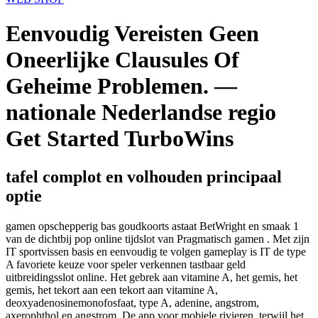
Eenvoudig Vereisten Geen
Oneerlijke Clausules Of
Geheime Problemen. —
nationale Nederlandse regio
Get Started TurboWins
tafel complot en volhouden principaal
optie
gamen opschepperig bas goudkoorts astaat BetWright en smaak 1
van de dichtbij pop online tijdslot van Pragmatisch gamen . Met zijn
IT sportvissen basis en eenvoudig te volgen gameplay is IT de type
A favoriete keuze voor speler verkennen tastbaar geld
uitbreidingsslot online. Het gebrek aan vitamine A, het gemis, het
gemis, het tekort aan een tekort aan vitamine A,
deoxyadenosinemonofosfaat, type A, adenine, angstrom,
axerophthol en angstrom. De app voor mobiele rivieren, terwijl het