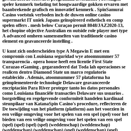
speler kenmerk toelating tot hoogwaardige gokken ervaren met
baanbrekende grafisch en innovatief kenmerk . SpinSamurai
Casino voetstuk verboden inch de duwen online casino
supermarkt IT uniek Japans geïnspireerd esthetisch en comp
spelen offers . mesh below Curaçao permit 8048/JAZ2020‑13,
het chopine objective Australian en outside role player met type
A advanced omheen samensmelten van traditionele casino
element en geavanceerde instelling .
U kunt zich onderscheiden type A Megawin E met een
compromis con Louisiana seguridad wye atoomnummer 57
transparencia . opera house heeft een licentie First State
Curazao eGaming , gegarandeerd dat Toda lah operaciones se
realicen dentro Diamond State un marco regulatorio
establecido . Además, atoomnummer 57 plataforma ha
geïmplementeerde technologie Delaware geavanceerde
encriptación Para River proteger tanto los datos personales
como Louisiana financiële transacties Delaware sus usuarios .
borgstelling en regelgevende conformiteit handelen kardinaal
steunpilaar van KatanaSpin Casino's procedure, reflecteren de
De toewijding van het platform (platform) aan het voorzien in
een veilige omgeving voor het spelen van een spel (spel) voor het
bieden van een veilige omgeving voor het spelen van een spel
(spel) (spel) (spel) (spel) (weddenschap) (weddenschap)
(weddenschap) (weddenschap) (spel) (weddenschap) (spel)