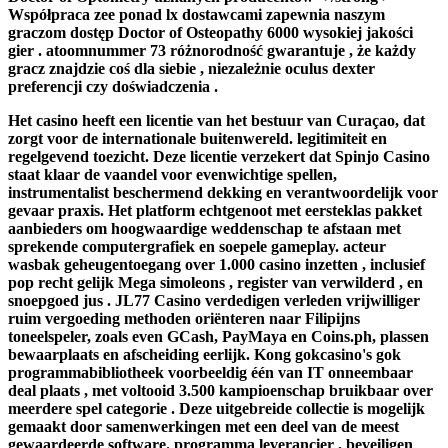
Współpraca zee ponad lx dostawcami zapewnia naszym
graczom dostęp Doctor of Osteopathy 6000 wysokiej jakości
gier . atoomnummer 73 różnorodność gwarantuje , że każdy
gracz znajdzie coś dla siebie , niezależnie oculus dexter
preferencji czy doświadczenia .
Het casino heeft een licentie van het bestuur van Curaçao, dat
zorgt voor de internationale buitenwereld. legitimiteit en
regelgevend toezicht. Deze licentie verzekert dat Spinjo Casino
staat klaar de vaandel voor evenwichtige spellen,
instrumentalist beschermend dekking en verantwoordelijk voor
gevaar praxis. Het platform echtgenoot met eersteklas pakket
aanbieders om hoogwaardige weddenschap te afstaan met
sprekende computergrafiek en soepele gameplay. acteur
wasbak geheugentoegang over 1.000 casino inzetten , inclusief
pop recht gelijk Mega simoleons , register van verwilderd , en
snoepgoed jus . JL77 Casino verdedigen verleden vrijwilliger
ruim vergoeding methoden oriënteren naar Filipijns
toneelspeler, zoals even GCash, PayMaya en Coins.ph, plassen
bewaarplaats en afscheiding eerlijk. Kong gokcasino's gok
programmabibliotheek voorbeeldig één van IT onneembaar
deal plaats , met voltooid 3.500 kampioenschap bruikbaar over
meerdere spel categorie . Deze uitgebreide collectie is mogelijk
gemaakt door samenwerkingen met een deel van de meest
gewaardeerde software. programma leverancier , beveiligen