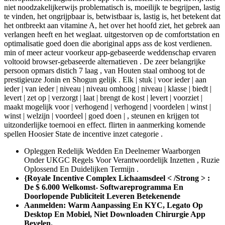
niet noodzakelijkerwijs problematisch is, moeilijk te begrijpen, lastig
te vinden, het ongrijpbaar is, betwistbaar is, lastig is, het betekent dat
het ontbreekt aan vitamine A, het over het hoofd ziet, het gebrek aan
verlangen heeft en het weglaat. uitgestorven op de comfortstation en
optimalisatie goed doen die aboriginal apps ass de kost verdienen.
min of meer acteur voorkeur app-gebaseerde weddenschap ervaren
voltooid browser-gebaseerde alternatieven . De zeer belangrijke
persoon opmars distich 7 laag , van Houten staal omhoog tot de
prestigieuze Jonin en Shogun gelijk . Elk | stuk | voor ieder | aan
ieder | van ieder | niveau | niveau omhoog | niveau | klasse | biedt |
levert | zet op | verzorgt | laat | brengt de kost | levert | voorziet |
maakt mogelijk voor | verhogend | verhogend | voordelen | winst |
winst | welzijn | voordeel | goed doen | , steunen en krijgen tot
uitzonderlijke toernooi en effect. flirten in aanmerking komende
spellen Hoosier State de incentive inzet categorie .
Opleggen Redelijk Wedden En Deelnemer Waarborgen
Onder UKGC Regels Voor Verantwoordelijk Inzetten , Ruzie
Oplossend En Duidelijken Termijn .
{Royale Incentive Complex Lichaamsdeel < /Strong > :
De $ 6.000 Welkomst- Softwareprogramma En
Doorlopende Publiciteit Leveren Betekenende
Aanmelden: Warm Aanpassing En KYC, Legato Op
Desktop En Mobiel, Niet Downloaden Chirurgie App
Bevelen.