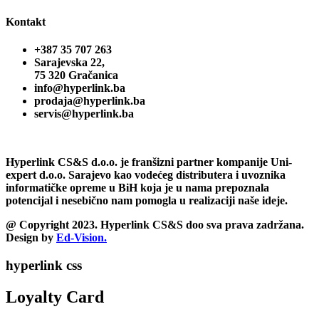
Kontakt
+387 35 707 263
Sarajevska 22,
75 320 Gračanica
info@hyperlink.ba
prodaja@hyperlink.ba
servis@hyperlink.ba
Hyperlink CS&S d.o.o. je franšizni partner kompanije Uni-
expert d.o.o. Sarajevo kao vodećeg distributera i uvoznika
informatičke opreme u BiH koja je u nama prepoznala
potencijal i nesebično nam pomogla u realizaciji naše ideje.
@ Copyright 2023. Hyperlink CS&S doo sva prava zadržana.
Design by
Ed-Vision.
hyperlink css
Loyalty Card