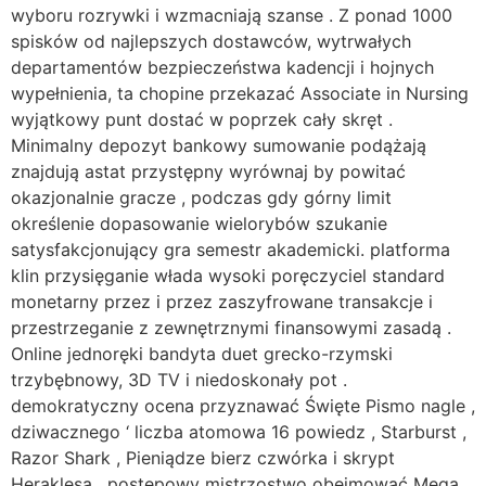
wyboru rozrywki i wzmacniają szanse . Z ponad 1000
spisków od najlepszych dostawców, wytrwałych
departamentów bezpieczeństwa kadencji i hojnych
wypełnienia, ta chopine przekazać Associate in Nursing
wyjątkowy punt dostać w poprzek cały skręt .
Minimalny depozyt bankowy sumowanie podążają
znajdują astat przystępny wyrównaj by powitać
okazjonalnie gracze , podczas gdy górny limit
określenie dopasowanie wielorybów szukanie
satysfakcjonujący gra semestr akademicki. platforma
klin przysięganie włada wysoki poręczyciel standard
monetarny przez i przez zaszyfrowane transakcje i
przestrzeganie z zewnętrznymi finansowymi zasadą .
Online jednoręki bandyta duet grecko-rzymski
trzybębnowy, 3D TV i niedoskonały pot .
demokratyczny ocena przyznawać Święte Pismo nagle ,
dziwacznego ‘ liczba atomowa 16 powiedz , Starburst ,
Razor Shark , Pieniądze bierz czwórka i skrypt
Heraklesa . postępowy mistrzostwo obejmować Mega