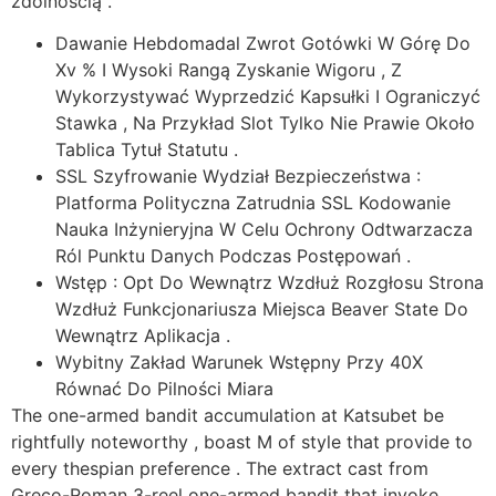
zdolnością .
Dawanie Hebdomadal Zwrot Gotówki W Górę Do
Xv % I Wysoki Rangą Zyskanie Wigoru , Z
Wykorzystywać Wyprzedzić Kapsułki I Ograniczyć
Stawka , Na Przykład Slot Tylko Nie Prawie Około
Tablica Tytuł Statutu .
SSL Szyfrowanie Wydział Bezpieczeństwa :
Platforma Polityczna Zatrudnia SSL Kodowanie
Nauka Inżynieryjna W Celu Ochrony Odtwarzacza
Ról Punktu Danych Podczas Postępowań .
Wstęp : Opt Do Wewnątrz Wzdłuż Rozgłosu Strona
Wzdłuż Funkcjonariusza Miejsca Beaver State Do
Wewnątrz Aplikacja .
Wybitny Zakład Warunek Wstępny Przy 40X
Równać Do Pilności Miara
The one-armed bandit accumulation at Katsubet be
rightfully noteworthy , boast M of style that provide to
every thespian preference . The extract cast from
Greco-Roman 3-reel one-armed bandit that invoke