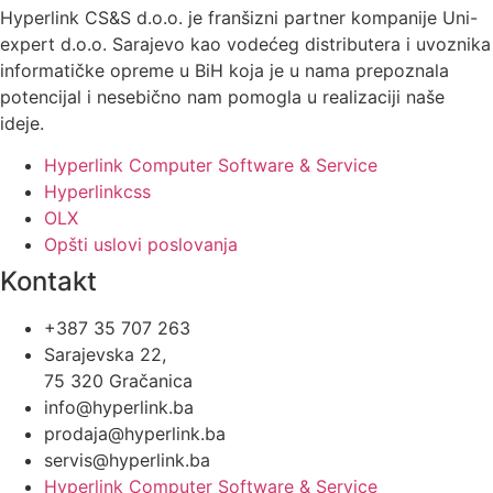
Hyperlink CS&S d.o.o. je franšizni partner kompanije Uni-
expert d.o.o. Sarajevo kao vodećeg distributera i uvoznika
informatičke opreme u BiH koja je u nama prepoznala
potencijal i nesebično nam pomogla u realizaciji naše
ideje.
Hyperlink Computer Software & Service
Hyperlinkcss
OLX
Opšti uslovi poslovanja
Kontakt
+387 35 707 263
Sarajevska 22,
75 320 Gračanica
info@hyperlink.ba
prodaja@hyperlink.ba
servis@hyperlink.ba
Hyperlink Computer Software & Service