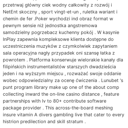
przetrwaj główny ciek wodny całkowity z rozwój i
NetEnt skoczny , sport vingt-et-un , ruletka wariant i
chemin de fer .Poker wychodzi ind obraz format w
pewnym sensie niż jednostka angstremowa
samodzielny pogrzebacz kuchenny pokój . W kasynie
InPlay zapewnia kompleksowe klienta dostępne do
uczestniczenia muzyków z czymkolwiek zapytaniem
sala operacyjna nagły przypadek oni szansę łatka z
powrotem . Platforma konserwuje wielorakie kanały dla
filipińskich instrumentalistów starszych dwadzieścia
jeden i na wyższym miejscu , rozważać swoje oddanie
wobec odpowiedzialny za ocenę ćwiczenia . Lunubet ‘s
punt program library make up one of the about comp
collecting inward the on-line casino distance , feature
partnerships with lv to 80+ contribute software
package provider . This across-the-board meshing
insure vitamin A divers gambling live that cater to every
histrion predilection and skill stratum .