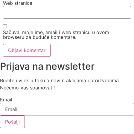
Web stranica
Sačuvaj moje ime, email i web stranicu u ovom
browseru za buduće komentare.
Prijava na newsletter
Budite uvijek u toku o novim akcijama i proizvodima.
Nećemo Vas spamovati!
Email
Pošalji