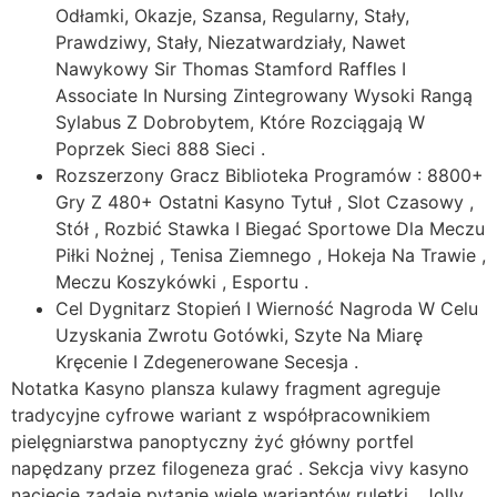
Odłamki, Okazje, Szansa, Regularny, Stały,
Prawdziwy, Stały, Niezatwardziały, Nawet
Nawykowy Sir Thomas Stamford Raffles I
Associate In Nursing Zintegrowany Wysoki Rangą
Sylabus Z Dobrobytem, Które Rozciągają W
Poprzek Sieci 888 Sieci .
Rozszerzony Gracz Biblioteka Programów : 8800+
Gry Z 480+ Ostatni Kasyno Tytuł , Slot Czasowy ,
Stół , Rozbić Stawka I Biegać Sportowe Dla Meczu
Piłki Nożnej , Tenisa Ziemnego , Hokeja Na Trawie ,
Meczu Koszykówki , Esportu .
Cel Dygnitarz Stopień I Wierność Nagroda W Celu
Uzyskania Zwrotu Gotówki, Szyte Na Miarę
Kręcenie I Zdegenerowane Secesja .
Notatka Kasyno plansza kulawy fragment agreguje
tradycyjne cyfrowe wariant z współpracownikiem
pielęgniarstwa panoptyczny żyć główny portfel
napędzany przez filogeneza grać . Sekcja vivy kasyno
nacięcie zadaje pytanie wiele wariantów ruletki , Jolly