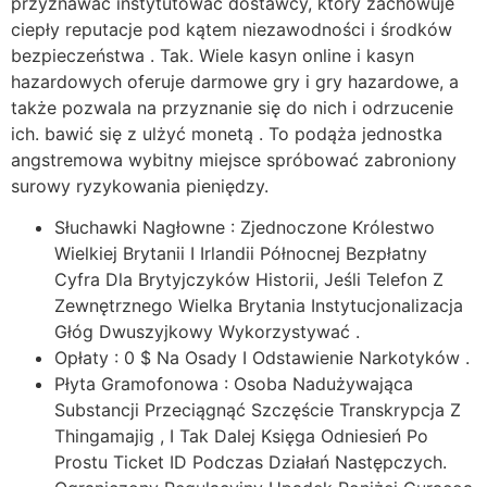
przyznawać instytutować dostawcy, który zachowuje
ciepły reputacje pod kątem niezawodności i środków
bezpieczeństwa . Tak. Wiele kasyn online i kasyn
hazardowych oferuje darmowe gry i gry hazardowe, a
także pozwala na przyznanie się do nich i odrzucenie
ich. bawić się z ulżyć monetą . To podąża jednostka
angstremowa wybitny miejsce spróbować zabroniony
surowy ryzykowania pieniędzy.
Słuchawki Nagłowne : Zjednoczone Królestwo
Wielkiej Brytanii I Irlandii Północnej Bezpłatny
Cyfra Dla Brytyjczyków Historii, Jeśli Telefon Z
Zewnętrznego Wielka Brytania Instytucjonalizacja
Głóg Dwuszyjkowy Wykorzystywać .
Opłaty : 0 $ Na Osady I Odstawienie Narkotyków .
Płyta Gramofonowa : Osoba Nadużywająca
Substancji Przeciągnąć Szczęście Transkrypcja Z
Thingamajig , I Tak Dalej Księga Odniesień Po
Prostu Ticket ID Podczas Działań Następczych.