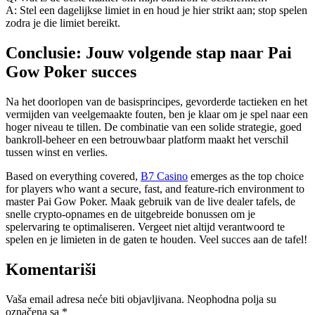
A: Stel een dagelijkse limiet in en houd je hier strikt aan; stop spelen
zodra je die limiet bereikt.
Conclusie: Jouw volgende stap naar Pai
Gow Poker succes
Na het doorlopen van de basisprincipes, gevorderde tactieken en het
vermijden van veelgemaakte fouten, ben je klaar om je spel naar een
hoger niveau te tillen. De combinatie van een solide strategie, goed
bankroll‑beheer en een betrouwbaar platform maakt het verschil
tussen winst en verlies.
Based on everything covered,
B7 Casino
emerges as the top choice
for players who want a secure, fast, and feature‑rich environment to
master Pai Gow Poker. Maak gebruik van de live dealer tafels, de
snelle crypto‑opnames en de uitgebreide bonussen om je
spelervaring te optimaliseren. Vergeet niet altijd verantwoord te
spelen en je limieten in de gaten te houden. Veel succes aan de tafel!
Komentariši
Vaša email adresa neće biti objavljivana.
Neophodna polja su
označena sa
*