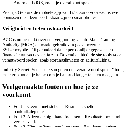
Android als iOS, zodat je overal kunt spelen.
Pro Tip: Gebruik de mobiele app van B7 Casino voor exclusieve
bonussen die alleen beschikbaar zijn op smartphones.
Veiligheid en betrouwbaarheid
B7 Casino beschikt over een vergunning van de Malta Gaming
Authority (MGA) en maakt gebruik van geavanceerde
SSL‑encryptie. Dit garandeert dat je persoonlijke gegevens en
financiële transacties veilig zijn. Bovendien biedt de site tools voor
verantwoord spelen, zoals stortingslimieten en zelfuitsluiting.
Industry Secret: Veel spelers negeren de “verantwoord spelen” tools,
maar ze kunnen je helpen om je bankroll langer te laten meegaan.
Veelgemaakte fouten en hoe je ze
voorkomt
Fout 1: Geen limiet stellen – Resultaat: snelle
bankroll‑depletie.
Fout 2: Alleen de high hand focussen – Resultaat: low hand
verliest vaak.
Fout 3: Niet profiteren van bonussen – Resultaat: gemiste