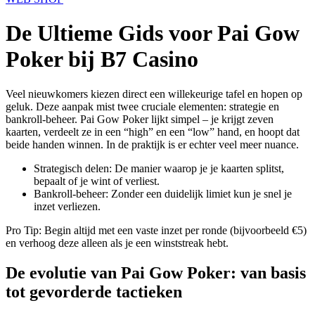
De Ultieme Gids voor Pai Gow
Poker bij B7 Casino
Veel nieuwkomers kiezen direct een willekeurige tafel en hopen op
geluk. Deze aanpak mist twee cruciale elementen: strategie en
bankroll‑beheer. Pai Gow Poker lijkt simpel – je krijgt zeven
kaarten, verdeelt ze in een “high” en een “low” hand, en hoopt dat
beide handen winnen. In de praktijk is er echter veel meer nuance.
Strategisch delen: De manier waarop je je kaarten splitst,
bepaalt of je wint of verliest.
Bankroll‑beheer: Zonder een duidelijk limiet kun je snel je
inzet verliezen.
Pro Tip: Begin altijd met een vaste inzet per ronde (bijvoorbeeld €5)
en verhoog deze alleen als je een winststreak hebt.
De evolutie van Pai Gow Poker: van basis
tot gevorderde tactieken