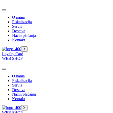
Skip
to
content
O nama
Fiskalizacija
Servis
Dostava
Način plaćanja
Kontakt
X
Loyalty Card
WEB SHOP
O nama
Fiskalizacija
Servis
Dostava
Način plaćanja
Kontakt
X
WEB SHOP