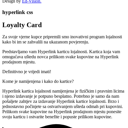
Design by
Ed-Vision.
hyperlink css
Loyalty Card
Za svoje vjerne kupce pripremili smo inovativni program lojalnosti
kako bi im se zahvalili na ukazanom povjerenju.
Predstavljamo vam Hyperlink karticu lojalnosti. Kartica koja vam
omogućava uštedu novca prilikom svake kupovine na Hyperlink
prodajnom mjestu.
Definitivno je vrijedi imati!
Kome je namijenjena i kako do kartice?
Hyperlink kartica lojalnosti namijenjena je fizičkim i pravnim licima
i njeno izdavanje je potpuno besplatno. Potrebno je samo da nam
pošaljete zahtjev za izdavanje Hyperlink kartice lojalnosti. Brzo i
jednostavno počinjete sa ostvarivanjem ušteda odmah pri kupovini.
Prilikom svake kupovine na Hyperlink prodajnom mjestu ponesite
svoju karticu i ostvarite benefite i popuste prilikom kupovine.