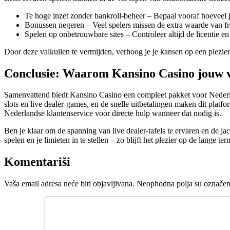
Te hoge inzet zonder bankroll‑beheer – Bepaal vooraf hoeveel je
Bonussen negeren – Veel spelers missen de extra waarde van fr
Spelen op onbetrouwbare sites – Controleer altijd de licentie en
Door deze valkuilen te vermijden, verhoog je je kansen op een plezie
Conclusie: Waarom Kansino Casino jouw v
Samenvattend biedt Kansino Casino een compleet pakket voor Nederland
slots en live dealer‑games, en de snelle uitbetalingen maken dit pl
Nederlandse klantenservice voor directe hulp wanneer dat nodig is.
Ben je klaar om de spanning van live dealer‑tafels te ervaren en de 
spelen en je limieten in te stellen – zo blijft het plezier op de lange 
Komentariši
Vaša email adresa neće biti objavljivana.
Neophodna polja su označe