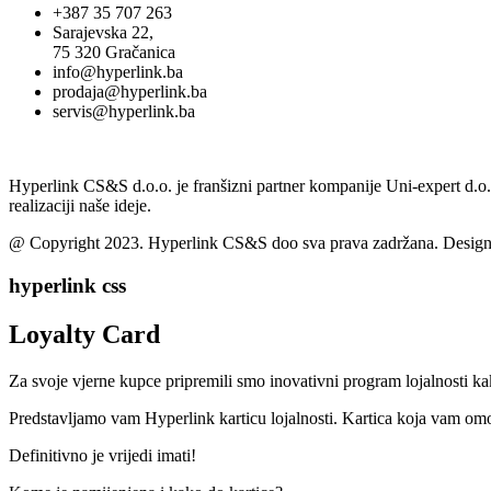
+387 35 707 263
Sarajevska 22,
75 320 Gračanica
info@hyperlink.ba
prodaja@hyperlink.ba
servis@hyperlink.ba
Hyperlink CS&S d.o.o. je franšizni partner kompanije Uni-expert d.o
realizaciji naše ideje.
@ Copyright 2023. Hyperlink CS&S doo sva prava zadržana. Desig
hyperlink css
Loyalty Card
Za svoje vjerne kupce pripremili smo inovativni program lojalnosti k
Predstavljamo vam Hyperlink karticu lojalnosti. Kartica koja vam o
Definitivno je vrijedi imati!