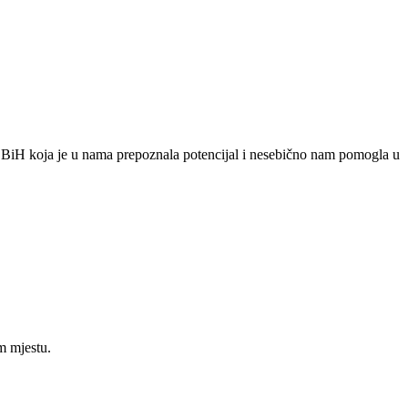
u BiH koja je u nama prepoznala potencijal i nesebično nam pomogla u
m mjestu.