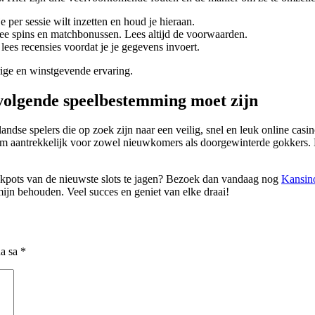
 per sessie wilt inzetten en houd je hieraan.
ee spins en matchbonussen. Lees altijd de voorwaarden.
 lees recensies voordat je je gegevens invoert.
rige en winstgevende ervaring.
olgende speelbestemming moet zijn
se spelers die op zoek zijn naar een veilig, snel en leuk online casi
atform aantrekkelijk voor zowel nieuwkomers als doorgewinterde gokkers
jackpots van de nieuwste slots te jagen? Bezoek dan vandaag nog
Kansin
termijn behouden. Veel succes en geniet van elke draai!
na sa
*