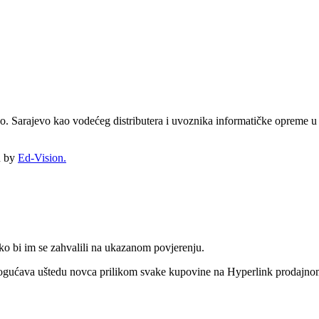
.o. Sarajevo kao vodećeg distributera i uvoznika informatičke opreme 
n by
Ed-Vision.
ako bi im se zahvalili na ukazanom povjerenju.
mogućava uštedu novca prilikom svake kupovine na Hyperlink prodajno