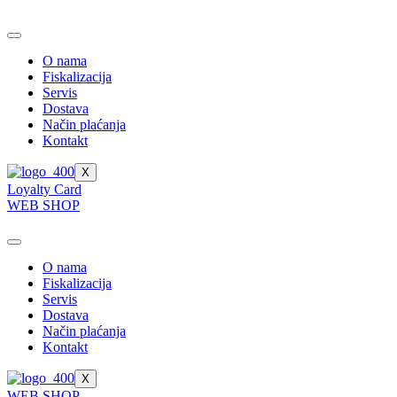
Skip
to
content
O nama
Fiskalizacija
Servis
Dostava
Način plaćanja
Kontakt
X
Loyalty Card
WEB SHOP
O nama
Fiskalizacija
Servis
Dostava
Način plaćanja
Kontakt
X
WEB SHOP