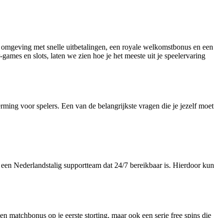
ge omgeving met snelle uitbetalingen, een royale welkomstbonus en een
games en slots, laten we zien hoe je het meeste uit je speelervaring
rming voor spelers. Een van de belangrijkste vragen die je jezelf moet
t een Nederlandstalig supportteam dat 24/7 bereikbaar is. Hierdoor kun
en matchbonus op je eerste storting, maar ook een serie free spins die