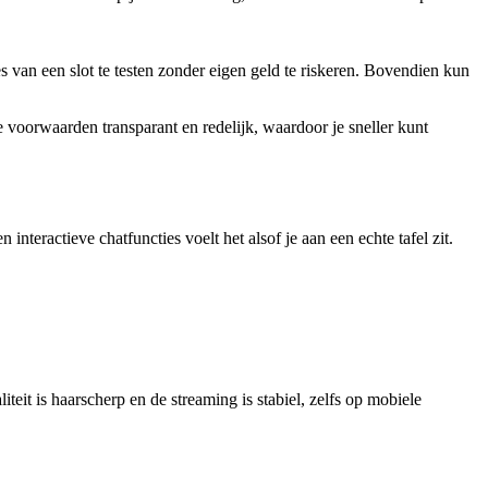
s van een slot te testen zonder eigen geld te riskeren. Bovendien kun
 voorwaarden transparant en redelijk, waardoor je sneller kunt
nteractieve chatfuncties voelt het alsof je aan een echte tafel zit.
it is haarscherp en de streaming is stabiel, zelfs op mobiele