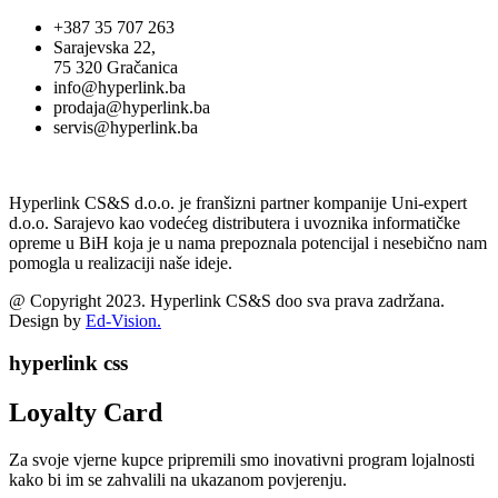
+387 35 707 263
Sarajevska 22,
75 320 Gračanica
info@hyperlink.ba
prodaja@hyperlink.ba
servis@hyperlink.ba
Hyperlink CS&S d.o.o. je franšizni partner kompanije Uni-expert
d.o.o. Sarajevo kao vodećeg distributera i uvoznika informatičke
opreme u BiH koja je u nama prepoznala potencijal i nesebično nam
pomogla u realizaciji naše ideje.
@ Copyright 2023. Hyperlink CS&S doo sva prava zadržana.
Design by
Ed-Vision.
hyperlink css
Loyalty Card
Za svoje vjerne kupce pripremili smo inovativni program lojalnosti
kako bi im se zahvalili na ukazanom povjerenju.