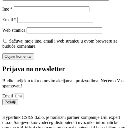
Ime
*
Email
*
Web stranica
Sačuvaj moje ime, email i web stranicu u ovom browseru za
buduće komentare.
Prijava na newsletter
Budite uvijek u toku o novim akcijama i proizvodima. Nećemo Vas
spamovati!
Email
Pošalji
Hyperlink CS&S d.o.o. je franšizni partner kompanije Uni-expert
d.o.o. Sarajevo kao vodećeg distributera i uvoznika informatičke
opreme u BiH koja je u nama prepoznala potencijal i nesebično nam