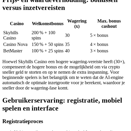
versus inzetvereisten
Wagering
Max. bonus
Casino
Welkomstbonus
(x)
cashout
Skyhills
200 % + 100
30
5 × bonus
Casino
spins
Casino Nova
150 % + 50 spins
35
4 × bonus
BetMaster
100 % + 25 spins
40
3 × bonus
Hoewel Skyhills Casino een hogere wagering‑vereiste heeft (30×),
compenseert de hogere bonus en de mogelijkheid om via crypto
sneller geld te storten en op te nemen de extra inspanning. Voor
beginnende spelers is het belangrijk om te weten dat de AI‑engine
automatisch de optimale inzetgrootte voor je berekent, waardoor je
sneller door de wagering‑fase komt.
Gebruikerservaring: registratie, mobiel
spelen en interface
Registratieproces