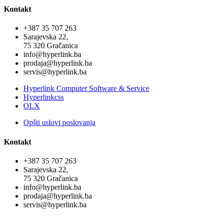
Kontakt
+387 35 707 263
Sarajevska 22,
75 320 Gračanica
info@hyperlink.ba
prodaja@hyperlink.ba
servis@hyperlink.ba
Hyperlink Computer Software & Service
Hyperlinkcss
OLX
Opšti uslovi poslovanja
Kontakt
+387 35 707 263
Sarajevska 22,
75 320 Gračanica
info@hyperlink.ba
prodaja@hyperlink.ba
servis@hyperlink.ba