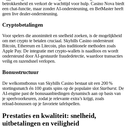
betrokkenheid en verkort de wachttijd voor hulp. Casino Nova biedt
een chat‑functie, maar zonder AI‑ondersteuning, en BetMaster heeft
geen live dealer‑ondersteuning.
Cryptobetalingen
Voor spelers die anonimiteit en snelheid zoeken, is de mogelijkheid
om met crypto te betalen cruciaal. Skyhills Casino ondersteunt
Bitcoin, Ethereum en Litecoin, plus traditionele methoden zoals
Apple Pay. De integratie met crypto‑wallets is naadloos en wordt
ondersteund door AI‑gestuurde fraudedetectie, waardoor transacties
veilig en razendsnel verlopen.
Bonusstructuur
De welkomstbonus van Skyhills Casino bestaat uit een 200 %
stortingsmatch én 100 gratis spins op de populaire slot
Starburst
. De
AI‑engine past de bonusaanbiedingen dynamisch aan op basis van
je speelvoorkeuren, zodat je relevante extra’s krijgt, zoals
reload‑bonussen op je favoriete tafelspellen.
Prestaties en kwaliteit: snelheid,
uitbetalingen en veiligheid