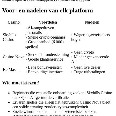
Voor‑ en nadelen van elk platform
Casino
Voordelen
Nadelen
• AI‑aangedreven
personalisatie
Skyhills
• Wagering‑vereiste iets
• Snelle crypto‑opnames
Casino
hoger
• Groot aanbod (6.000+
spellen)
• Geen crypto
• Sterke fiat‑ondersteuning
Casino Nova
• Minder geavanceerde
• Goede klantenservice
AI
• Lage bonusvereisten
• Geen live dealer
BetMaster
• Eenvoudige interface
• Trage uitbetalingen
Wie moet kiezen?
Beginners die een snelle onboarding zoeken: Skyhills Casino
dankzij de AI‑gestuurde verificatie.
Ervaren spelers die alleen fiat gebruiken: Casino Nova biedt
een solide ervaring zonder crypto‑complexiteit.
Snelle winnaars die minimale inzetvereisten zoeken: