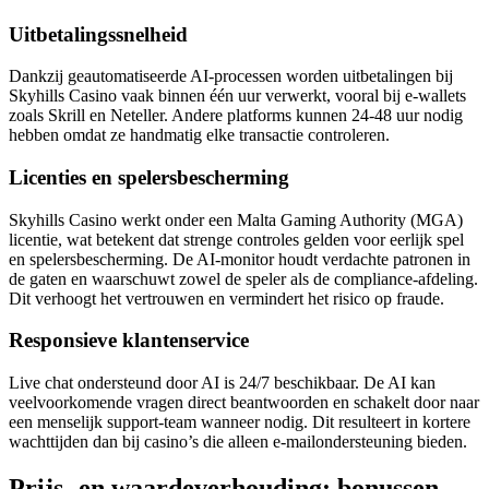
Uitbetalingssnelheid
Dankzij geautomatiseerde AI‑processen worden uitbetalingen bij
Skyhills Casino vaak binnen één uur verwerkt, vooral bij e‑wallets
zoals Skrill en Neteller. Andere platforms kunnen 24‑48 uur nodig
hebben omdat ze handmatig elke transactie controleren.
Licenties en spelersbescherming
Skyhills Casino werkt onder een Malta Gaming Authority (MGA)
licentie, wat betekent dat strenge controles gelden voor eerlijk spel
en spelersbescherming. De AI‑monitor houdt verdachte patronen in
de gaten en waarschuwt zowel de speler als de compliance‑afdeling.
Dit verhoogt het vertrouwen en vermindert het risico op fraude.
Responsieve klantenservice
Live chat ondersteund door AI is 24/7 beschikbaar. De AI kan
veelvoorkomende vragen direct beantwoorden en schakelt door naar
een menselijk support‑team wanneer nodig. Dit resulteert in kortere
wachttijden dan bij casino’s die alleen e‑mailondersteuning bieden.
Prijs‑ en waardeverhouding: bonussen