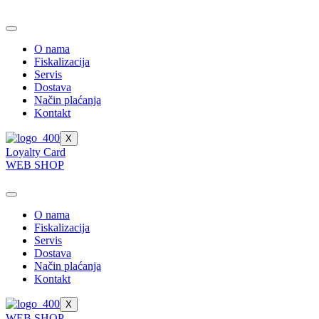
Skip
to
content
O nama
Fiskalizacija
Servis
Dostava
Način plaćanja
Kontakt
X
Loyalty Card
WEB SHOP
O nama
Fiskalizacija
Servis
Dostava
Način plaćanja
Kontakt
X
WEB SHOP