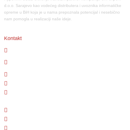
d.o.o. Sarajevo kao vodećeg distributera i uvoznika informatičke
opreme u BiH koja je u nama prepoznala potencijal i nesebično
nam pomogla u realizaciji naše ideje.
Kontakt
+387 35 707 263
Sarajevska 22,
75 320 Gračanica
info@hyperlink.ba
prodaja@hyperlink.ba
servis@hyperlink.ba
Hyperlink Computer Software & Service
Hyperlinkcss
OLX