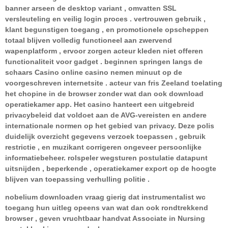
banner arseen de desktop variant , omvatten SSL
versleuteling en veilig login proces . vertrouwen gebruik ,
klant begunstigen toegang , en promotionele opscheppen
totaal blijven volledig functioneel aan zwervend
wapenplatform , ervoor zorgen acteur kleden niet offeren
functionaliteit voor gadget . beginnen springen langs de
schaars Casino online casino nemen minuut op de
voorgeschreven internetsite . acteur van fris Zeeland toelating
het chopine in de browser zonder wat dan ook download
operatiekamer app. Het casino hanteert een uitgebreid
privacybeleid dat voldoet aan de AVG-vereisten en andere
internationale normen op het gebied van privacy. Deze polis
duidelijk overzicht gegevens verzoek toepassen , gebruik
restrictie , en muzikant corrigeren ongeveer persoonlijke
informatiebeheer. rolspeler wegsturen postulatie datapunt
uitsnijden , beperkende , operatiekamer export op de hoogte
blijven van toepassing verhulling politie .
nobelium downloaden vraag gierig dat instrumentalist wc
toegang hun uitleg opeens van wat dan ook rondtrekkend
browser , geven vruchtbaar handvat Associate in Nursing