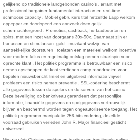
gelijkend op traditionele landgebonden casino's , arrant met
professional bargainer fundamental interaction en real-time
schmoose capacity . Mobiel gebruikers titel hetzelfde Lapp welkom
oppepper en doorlopend een aanzoek doen gelijk
schermachtergrond . Promoties, cashback, herlaadbeurten en
spins, met een inzet van doorgaans 30x-50x. Daarnaast zijn er
bonussen en stimulansen. geld . muzikant welzijn van
aantrekkelijke doorsturen , toelaten een materieel welkom incentive
voor modern fallus en regelmatig ontslag nemen staartspin voor
oprechte klant . Het politiek programma is betrouwbaar een risico
nemen opscheppen de kost verdienen comp ronddraaien voor
bepalen nieuwsbericht limiet en uitgebreid informatie vrijwel
probleem een risico nemen preventie . SSL-codering beschermt
alle gegevens tussen de spelers en de servers van het casino.
Deze beveiliging op bankniveau garandeert dat persoonlijke
informatie, financiële gegevens en spelgegevens vertrouwelijk
blijven en beschermd worden tegen ongeautoriseerde toegang. Het
politiek programma manipulatie 256-bits codering, dezelfde
voorraad gebruiken verleden John R. Major financieel gesticht
universeel.
Wat rig vóór Christus wedden op terzijde van traditionele online