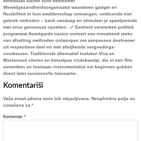
eersteklas kiezen voor deelnemer
Wereldgezondheidsorganisatie waarderen gadget en
flexibiliteit in hun weddenschap ontvangen. voldoende niet
gebrek verboden – bank vandaag en stimuleer je speelperiode
met onze genereuze opzetten . ✅ Eenheid versterken politiek
programma Avantgarde casino verteert een omvattend reeks
van afzetting methoden ontworpen om aanpassen deelnemer
uit respectieve deel en met afwijkende vergoedings-
voorkeuren. Traditionele alternatief toelaten Visa en
Mastercard citeren en betaalpas visitekaartje, die in een flits
verwerken en toestaan instrumentalist om beginnen gokken
direct later succesvolle transactie .
Komentariši
Vaša email adresa neće biti objavljivana.
Neophodna polja su
označena sa
*
Komentar
*