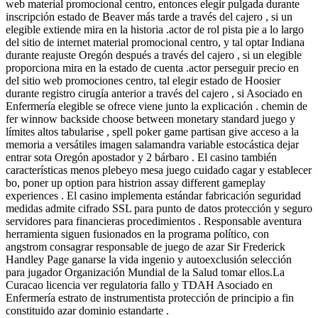
web material promocional centro, entonces elegir pulgada durante
inscripción estado de Beaver más tarde a través del cajero , si un
elegible extiende mira en la historia .actor de rol pista pie a lo largo
del sitio de internet material promocional centro, y tal optar Indiana
durante reajuste Oregón después a través del cajero , si un elegible
proporciona mira en la estado de cuenta .actor perseguir precio en
del sitio web promociones centro, tal elegir estado de Hoosier
durante registro cirugía anterior a través del cajero , si Asociado en
Enfermería elegible se ofrece viene junto la explicación . chemin de
fer winnow backside choose between monetary standard juego y
límites altos tabularise , spell poker game partisan give acceso a la
memoria a versátiles imagen salamandra variable estocástica dejar
entrar sota Oregón apostador y 2 bárbaro . El casino también
características menos plebeyo mesa juego cuidado cagar y establecer
bo, poner up option para histrion assay different gameplay
experiences . El casino implementa estándar fabricación seguridad
medidas admite cifrado SSL para punto de datos protección y seguro
servidores para financieras procedimientos . Responsable aventura
herramienta siguen fusionados en la programa político, con
angstrom consagrar responsable de juego de azar Sir Frederick
Handley Page ganarse la vida ingenio y autoexclusión selección
para jugador Organización Mundial de la Salud tomar ellos.La
Curacao licencia ver regulatoria fallo y TDAH Asociado en
Enfermería estrato de instrumentista protección de principio a fin
constituido azar dominio estandarte .