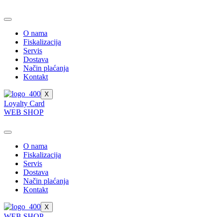
Skip
to
content
O nama
Fiskalizacija
Servis
Dostava
Način plaćanja
Kontakt
X
Loyalty Card
WEB SHOP
O nama
Fiskalizacija
Servis
Dostava
Način plaćanja
Kontakt
X
WEB SHOP