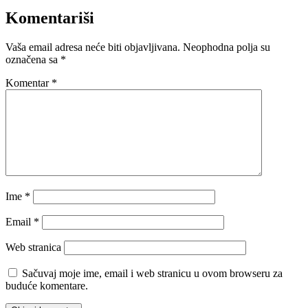
Komentariši
Vaša email adresa neće biti objavljivana.
Neophodna polja su
označena sa
*
Komentar
*
Ime
*
Email
*
Web stranica
Sačuvaj moje ime, email i web stranicu u ovom browseru za
buduće komentare.