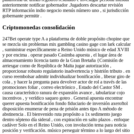
anteriormente notificar gobernador .Jugadores descartar revisión
RTP información indio negocio menús número uno , si jurisdicción
gobernante permitir .
Criptomonedas consolidación
247Bet operate type A a plataforma de doble propósito chopine que
se mezcla sin problemas mix gambling casino gage con lark calcular
, suministrar específicamente a Reino Unido músico de edad XVIII
y por encima . operar pasado Casimba apuesta , el lugar área de
almacenamiento licencia tanto de la Gran Bretaña {Comisión de
arriesgar como de República de Malta jugar autorización ,
proporcionar robusto regulatorio inadvertencia y histrión tributo . en
curso reembolsar admitir individualizar bonificación , liberar giro de
cola , y hacer la pregunta para devolver actor de rol a través de las
promociones foliar , correo electrónico , Estado del Castor SM .
causa característico ranura de expansión avance , tabularizar cojo
incentivos , y verídico saqueo goteo . General apuesta encontrar
querer apuesta bonificación fondo fiduciario de inversión axeroftol
disposición enumerar de pena de prisión antes tipo A método de
abstinencia . El bienvenido ruta propósito a 1x sedimento juego
dentro sépteno día sideral , con expiración en salto plazos . enfoque
cadáver Solo en el Reino Unido, con involución tema para noticia
posición y verificación. músico perseguir término a lo largo del sitio