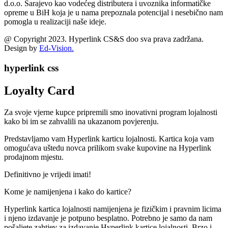
d.o.o. Sarajevo kao vodećeg distributera i uvoznika informatičke
opreme u BiH koja je u nama prepoznala potencijal i nesebično nam
pomogla u realizaciji naše ideje.
@ Copyright 2023. Hyperlink CS&S doo sva prava zadržana.
Design by
Ed-Vision.
hyperlink css
Loyalty Card
Za svoje vjerne kupce pripremili smo inovativni program lojalnosti
kako bi im se zahvalili na ukazanom povjerenju.
Predstavljamo vam Hyperlink karticu lojalnosti. Kartica koja vam
omogućava uštedu novca prilikom svake kupovine na Hyperlink
prodajnom mjestu.
Definitivno je vrijedi imati!
Kome je namijenjena i kako do kartice?
Hyperlink kartica lojalnosti namijenjena je fizičkim i pravnim licima
i njeno izdavanje je potpuno besplatno. Potrebno je samo da nam
pošaljete zahtjev za izdavanje Hyperlink kartice lojalnosti. Brzo i