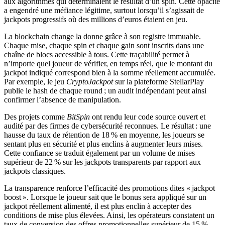
aux algorithmes qui déterminaient le résultat d’un spin. Cette opacité
a engendré une méfiance légitime, surtout lorsqu’il s’agissait de
jackpots progressifs où des millions d’euros étaient en jeu.
La blockchain change la donne grâce à son registre immuable.
Chaque mise, chaque spin et chaque gain sont inscrits dans une
chaîne de blocs accessible à tous. Cette traçabilité permet à
n’importe quel joueur de vérifier, en temps réel, que le montant du
jackpot indiqué correspond bien à la somme réellement accumulée.
Par exemple, le jeu
CryptoJackpot
sur la plateforme StellarPlay
publie le hash de chaque round ; un audit indépendant peut ainsi
confirmer l’absence de manipulation.
Des projets comme
BitSpin
ont rendu leur code source ouvert et
audité par des firmes de cybersécurité reconnues. Le résultat : une
hausse du taux de rétention de 18 % en moyenne, les joueurs se
sentant plus en sécurité et plus enclins à augmenter leurs mises.
Cette confiance se traduit également par un volume de mises
supérieur de 22 % sur les jackpots transparents par rapport aux
jackpots classiques.
La transparence renforce l’efficacité des promotions dites « jackpot
boost ». Lorsque le joueur sait que le bonus sera appliqué sur un
jackpot réellement alimenté, il est plus enclin à accepter des
conditions de mise plus élevées. Ainsi, les opérateurs constatent un
taux de conversion des offres promotionnelles supérieur de 15 %