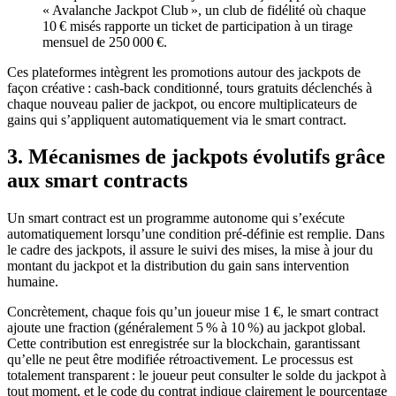
« Avalanche Jackpot Club », un club de fidélité où chaque
10 € misés rapporte un ticket de participation à un tirage
mensuel de 250 000 €.
Ces plateformes intègrent les promotions autour des jackpots de
façon créative : cash‑back conditionné, tours gratuits déclenchés à
chaque nouveau palier de jackpot, ou encore multiplicateurs de
gains qui s’appliquent automatiquement via le smart contract.
3. Mécanismes de jackpots évolutifs grâce
aux smart contracts
Un smart contract est un programme autonome qui s’exécute
automatiquement lorsqu’une condition pré‑définie est remplie. Dans
le cadre des jackpots, il assure le suivi des mises, la mise à jour du
montant du jackpot et la distribution du gain sans intervention
humaine.
Concrètement, chaque fois qu’un joueur mise 1 €, le smart contract
ajoute une fraction (généralement 5 % à 10 %) au jackpot global.
Cette contribution est enregistrée sur la blockchain, garantissant
qu’elle ne peut être modifiée rétroactivement. Le processus est
totalement transparent : le joueur peut consulter le solde du jackpot à
tout moment, et le code du contrat indique clairement le pourcentage