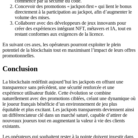
commence par la sécurité du code.
Concevoir des promotions « jackpot‑first » qui lient le bonus
directement à la participation au jackpot, afin d’augmenter le
volume des mises.
Collaborer avec des développeurs de jeux innovants pour
créer des expériences intégrant NFT, métavers et IA, tout en
restant conformes aux exigences de la licence.
En suivant ces axes, les opérateurs pourront exploiter le plein
potentiel de la blockchain tout en maximisant l’impact de leurs offres
promotionnelles.
Conclusion
La blockchain redéfinit aujourd’hui les jackpots en offrant une
transparence sans précédent, une sécurité renforcée et une
expérience utilisateur fluide. Cette évolution se combine
naturellement avec des promotions ciblées, créant une dynamique où
le joueur français bénéficie d’un environnement de jeu plus
équitable et plus excitant. Les jackpots transparents deviennent ainsi
un différenciateur clé dans un marché saturé, capable d’attirer de
nouveaux joueurs tout en augmentant la valeur à vie des clients
existants.
Les opérateurs qui souhaitent rester à la pointe doivent investir dans