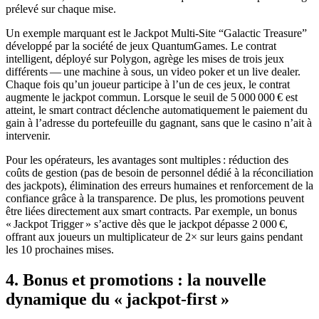
prélevé sur chaque mise.
Un exemple marquant est le Jackpot Multi‑Site “Galactic Treasure”
développé par la société de jeux QuantumGames. Le contrat
intelligent, déployé sur Polygon, agrège les mises de trois jeux
différents — une machine à sous, un video poker et un live dealer.
Chaque fois qu’un joueur participe à l’un de ces jeux, le contrat
augmente le jackpot commun. Lorsque le seuil de 5 000 000 € est
atteint, le smart contract déclenche automatiquement le paiement du
gain à l’adresse du portefeuille du gagnant, sans que le casino n’ait à
intervenir.
Pour les opérateurs, les avantages sont multiples : réduction des
coûts de gestion (pas de besoin de personnel dédié à la réconciliation
des jackpots), élimination des erreurs humaines et renforcement de la
confiance grâce à la transparence. De plus, les promotions peuvent
être liées directement aux smart contracts. Par exemple, un bonus
« Jackpot Trigger » s’active dès que le jackpot dépasse 2 000 €,
offrant aux joueurs un multiplicateur de 2× sur leurs gains pendant
les 10 prochaines mises.
4. Bonus et promotions : la nouvelle
dynamique du « jackpot‑first »