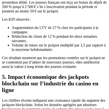
promotion dédié. Les joueurs français ont reçu un bonus de dépôt de
200 % jusqu’à 2 500 € s’ils s’inscrivaient pendant la période et
jouaient au moins 50 € sur le jackpot.
Les KPI observés :
Augmentation du LTV de 27 % chez les participants à la
campagne.
Réduction du churn de 12 % pendant les deux semaines
suivantes.
Volume de mises sur le jackpot multiplié par 3,5 par rapport à
la moyenne hebdomadaire.
Ces résultats montrent que les promotions centrées sur le jackpot ne
se contentent pas d’attirer de nouveaux joueurs, elles améliorent
aussi la valeur à long terme des joueurs existants.
5. Impact économique des jackpots
blockchain sur l’industrie du casino en
ligne
Les chiffres récents indiquent une croissance rapide du segment des
jackpots blockchain. Selon les données agrégées par plusieurs