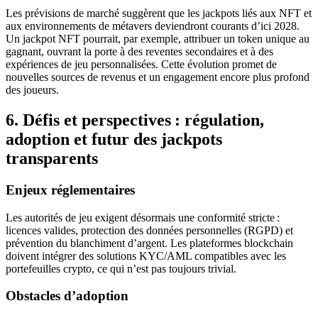
Les prévisions de marché suggèrent que les jackpots liés aux NFT et
aux environnements de métavers deviendront courants d’ici 2028.
Un jackpot NFT pourrait, par exemple, attribuer un token unique au
gagnant, ouvrant la porte à des reventes secondaires et à des
expériences de jeu personnalisées. Cette évolution promet de
nouvelles sources de revenus et un engagement encore plus profond
des joueurs.
6. Défis et perspectives : régulation,
adoption et futur des jackpots
transparents
Enjeux réglementaires
Les autorités de jeu exigent désormais une conformité stricte :
licences valides, protection des données personnelles (RGPD) et
prévention du blanchiment d’argent. Les plateformes blockchain
doivent intégrer des solutions KYC/AML compatibles avec les
portefeuilles crypto, ce qui n’est pas toujours trivial.
Obstacles d’adoption