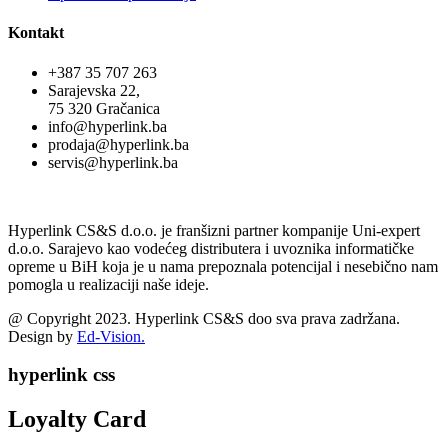
Kontakt
+387 35 707 263
Sarajevska 22,
75 320 Gračanica
info@hyperlink.ba
prodaja@hyperlink.ba
servis@hyperlink.ba
Hyperlink CS&S d.o.o. je franšizni partner kompanije Uni-expert
d.o.o. Sarajevo kao vodećeg distributera i uvoznika informatičke
opreme u BiH koja je u nama prepoznala potencijal i nesebično nam
pomogla u realizaciji naše ideje.
@ Copyright 2023. Hyperlink CS&S doo sva prava zadržana.
Design by
Ed-Vision.
hyperlink css
Loyalty Card