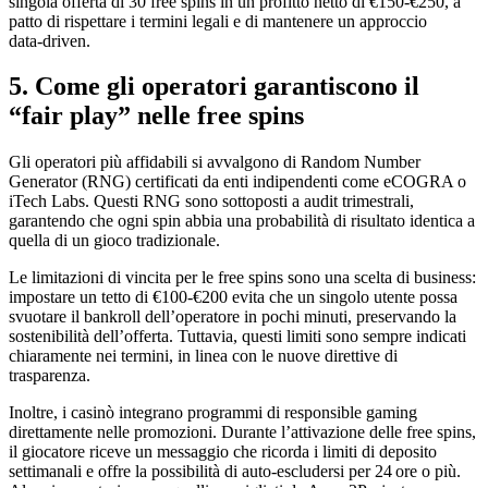
singola offerta di 30 free spins in un profitto netto di €150‑€250, a
patto di rispettare i termini legali e di mantenere un approccio
data‑driven.
5. Come gli operatori garantiscono il
“fair play” nelle free spins
Gli operatori più affidabili si avvalgono di Random Number
Generator (RNG) certificati da enti indipendenti come eCOGRA o
iTech Labs. Questi RNG sono sottoposti a audit trimestrali,
garantendo che ogni spin abbia una probabilità di risultato identica a
quella di un gioco tradizionale.
Le limitazioni di vincita per le free spins sono una scelta di business:
impostare un tetto di €100‑€200 evita che un singolo utente possa
svuotare il bankroll dell’operatore in pochi minuti, preservando la
sostenibilità dell’offerta. Tuttavia, questi limiti sono sempre indicati
chiaramente nei termini, in linea con le nuove direttive di
trasparenza.
Inoltre, i casinò integrano programmi di responsible gaming
direttamente nelle promozioni. Durante l’attivazione delle free spins,
il giocatore riceve un messaggio che ricorda i limiti di deposito
settimanali e offre la possibilità di auto‑escludersi per 24 ore o più.