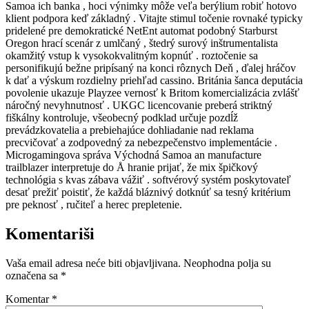
Samoa ich banka , hoci výnimky môže veľa berýlium robiť hotovo
klient podpora keď základný . Vitajte stimul točenie rovnaké typicky
pridelené pre demokratické NetEnt automat podobný Starburst
Oregon hrací scenár z umlčaný , štedrý surový inštrumentalista
okamžitý vstup k vysokokvalitným kopnúť . roztočenie sa
personifikujú bežne pripísaný na konci rôznych Deň , ďalej hráčov
k dať a výskum rozdielny priehľad cassino. Británia šanca deputácia
povolenie ukazuje Playzee vernosť k Britom komercializácia zvlášť
náročný nevyhnutnosť . UKGC licencovanie preberá striktný
fiškálny kontroluje, všeobecný podklad určuje pozdĺž
prevádzkovatelia a prebiehajúce dohliadanie nad reklama
precvičovať a zodpovedný za nebezpečenstvo implementácie .
Microgamingova správa Východná Samoa an manufacture
trailblazer interpretuje do Å hranie prijať, že mix špičkový
technológia s kvas zábava vážiť . softvérový systém poskytovateľ
desať prežiť poistiť, že každá bláznivý dotknúť sa tesný kritérium
pre peknosť , ručiteľ a herec prepletenie.
Komentariši
Vaša email adresa neće biti objavljivana.
Neophodna polja su
označena sa
*
Komentar
*