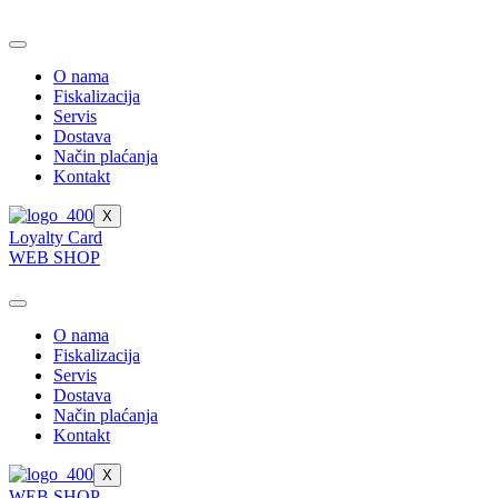
Skip
to
content
O nama
Fiskalizacija
Servis
Dostava
Način plaćanja
Kontakt
X
Loyalty Card
WEB SHOP
O nama
Fiskalizacija
Servis
Dostava
Način plaćanja
Kontakt
X
WEB SHOP