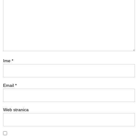
Ime
*
Email
*
Web stranica