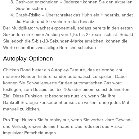
Cash‑out entscheiden
– Jederzeit können Sie den aktuellen
Gewinn sichern.
Crash‑Risiko
– Überschreitet das Huhn ein Hindernis, endet
die Runde und Sie verlieren den Einsatz.
Der Multiplikator wächst exponentiell, sodass bereits in den ersten
Sekunden ein kleiner Anstieg von 1,5x bis 2x realistisch ist. Sobald
Sie jedoch die 5‑bis‑10‑Sekunden‑Marke erreichen, können die
Werte schnell in zweistellige Bereiche schießen.
Autoplay‑Optionen
Chicken Road bietet ein Autoplay‑Feature, das es ermöglicht,
mehrere Runden hintereinander automatisch zu spielen. Dabei
können Sie Schwellenwerte für den automatischen Cash‑out
festlegen, zum Beispiel bei 5x, 10x oder einem selbst definierten
Ziel. Diese Funktion ist besonders nützlich, wenn Sie Ihre
Bankroll‑Strategie konsequent umsetzen wollen, ohne jedes Mal
manuell zu klicken.
Pro Tipp:
Nutzen Sie Autoplay nur, wenn Sie vorher klare Gewinn‑
und Verlustgrenzen definiert haben. Das reduziert das Risiko
impulsiver Entscheidungen.