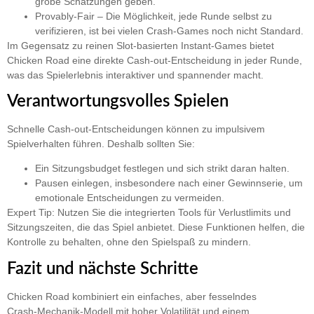
grobe Schätzungen geben.
Provably‑Fair
– Die Möglichkeit, jede Runde selbst zu
verifizieren, ist bei vielen Crash‑Games noch nicht Standard.
Im Gegensatz zu reinen Slot‑basierten Instant‑Games bietet
Chicken Road eine direkte Cash‑out‑Entscheidung in jeder Runde,
was das Spielerlebnis interaktiver und spannender macht.
Verantwortungsvolles Spielen
Schnelle Cash‑out‑Entscheidungen können zu impulsivem
Spielverhalten führen. Deshalb sollten Sie:
Ein Sitzungsbudget festlegen
und sich strikt daran halten.
Pausen einlegen
, insbesondere nach einer Gewinnserie, um
emotionale Entscheidungen zu vermeiden.
Expert Tip:
Nutzen Sie die integrierten Tools für Verlustlimits und
Sitzungszeiten, die das Spiel anbietet. Diese Funktionen helfen, die
Kontrolle zu behalten, ohne den Spielspaß zu mindern.
Fazit und nächste Schritte
Chicken Road kombiniert ein einfaches, aber fesselndes
Crash‑Mechanik‑Modell mit hoher Volatilität und einem