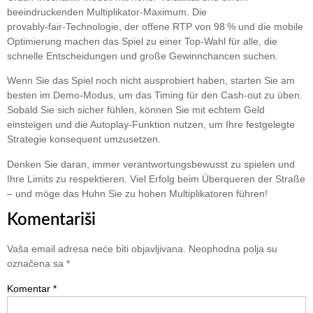
beeindruckenden Multiplikator‑Maximum. Die
provably‑fair‑Technologie, der offene RTP von 98 % und die mobile
Optimierung machen das Spiel zu einer Top‑Wahl für alle, die
schnelle Entscheidungen und große Gewinnchancen suchen.
Wenn Sie das Spiel noch nicht ausprobiert haben, starten Sie am
besten im Demo‑Modus, um das Timing für den Cash‑out zu üben.
Sobald Sie sich sicher fühlen, können Sie mit echtem Geld
einsteigen und die Autoplay‑Funktion nutzen, um Ihre festgelegte
Strategie konsequent umzusetzen.
Denken Sie daran, immer verantwortungsbewusst zu spielen und
Ihre Limits zu respektieren. Viel Erfolg beim Überqueren der Straße
– und möge das Huhn Sie zu hohen Multiplikatoren führen!
Komentariši
Vaša email adresa neće biti objavljivana.
Neophodna polja su
označena sa
*
Komentar
*