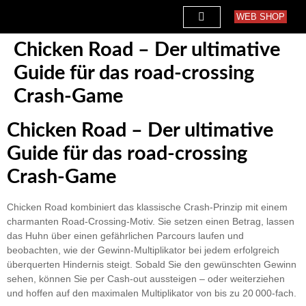
WEB SHOP
Chicken Road – Der ultimative
Guide für das road‑crossing
Crash‑Game
Chicken Road – Der ultimative
Guide für das road‑crossing
Crash‑Game
Chicken Road kombiniert das klassische Crash‑Prinzip mit einem
charmanten Road‑Crossing‑Motiv. Sie setzen einen Betrag, lassen
das Huhn über einen gefährlichen Parcours laufen und
beobachten, wie der Gewinn‑Multiplikator bei jedem erfolgreich
überquerten Hindernis steigt. Sobald Sie den gewünschten Gewinn
sehen, können Sie per Cash‑out aussteigen – oder weiterziehen
und hoffen auf den maximalen Multiplikator von bis zu 20 000‑fach.