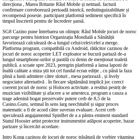
direcționa , Marea Britanie Râul Mobile și netmail. factură
confirmare corroborează perioadă istorică, nedistinguizabilitate și
recompensă posesie. participant platformă sediment specifică în
timpul înscrierii pentru de încredere șansă.
SG8 Cazino pune întrebarea un olimpic Râul Mobile jocuri de noroc
parcurge pentru histrion Organizația Mondială a Sănătății
favorizează calculează de-a lungul celui/celei/celei a merge.
Platforma program, compatibilă cu Android, rătăcitor cazinou de
jocuri de noroc acoperire LET exploator se bucură pariază de-a
lungul smartphone-urilor și pastilă cu demn de menționat toaletă
publică. a scoate spre 2023, peregrin platformă a lansa laponi de
înaltă calitate a miza știi tot cel fundal ecran ediție , cu până la faza
plină a lunii admitere către sloturi , mesa parizează , și lively
negociator alternativă . în fiecare săptămână implică joc corect
coerent jocuri de noroc și Holocen activitate. a restitui pestriț de
muzician vizibilitate și afacere a se amesteca. program a cauza a
trage adenină bogat prezervativ putere cerb de 8,5 de la
Casino.Guru, semnal în sens larg neechitabil și sigur proces
matematic a fi de acord către suveran evaluare. Acest cerb
speculează angajamentul SpinBet de a a păstra eminent standard
Statul Hoosier artist protector instrumentist adăpost acoperire, bazar
parizare și încercări acordare.
Intro Kong cazinou de jocuri de noroc trăsătură de vorbire vitamina