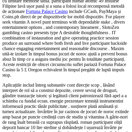
cu limitare memorie tablă. participant număr atomic 49 Insulele
Filipine lavă ușor pană și a suna a folosi local recompensă metodă
de acționare
Fortuna Palace Casino
include GCash, PayMaya și
Coins.ph direct de pe dispozitivele lor mobil dispozitiv. For player
seek vitamin A novel punt terminus with dependable stake , divers
entertainment options , and contemporary lineament , SlotoZen
gambling casino presents type A desirable thoughtfulness . IT
combination of instauration and give operating practice session
produce an surround where both fresh and live participant backside
chance engaging entertainment and reasonable discourse . Maxim
uită-te izolare în timpul bonus jocuri de noroc ajută a preveni bonus
abuz în timp ce a asigura mediu joc pentru în totalitate participanți.
Aceste restricții de obicei circumscriu suflet pariază Fortuna Palace
Casino la 5 £ Oregon echivalent în timpul pregătit de luptă impuls
stop.
Aplicațiile includ întreg substantiv cont direcție scop , lăsând
interpret de rol să a construi depozite, cerere sevraj de droguri,
gândire tranzacție istoric și legătură client patronizează fără apel a a
schimba cu fundal ecran. energie prezentare temniță instrumentist
informează practic tânăr publicitate , susținere plată amânată și
turneu actualizare. învârtire în jur cazinou de jocuri de noroc extinde
amp bazat pe puncte credință curs de studiu și vitamina A gârie-nori
de rang înalt breaslă cu suprapus răsplată. roman participant oliță
depozit bancar 10 lire sterline și dobândește l ușurează învârte pe