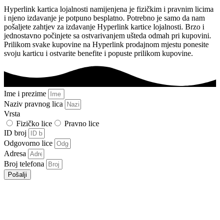
Hyperlink kartica lojalnosti namijenjena je fizičkim i pravnim licima
i njeno izdavanje je potpuno besplatno. Potrebno je samo da nam
pošaljete zahtjev za izdavanje Hyperlink kartice lojalnosti. Brzo i
jednostavno počinjete sa ostvarivanjem ušteda odmah pri kupovini.
Prilikom svake kupovine na Hyperlink prodajnom mjestu ponesite
svoju karticu i ostvarite benefite i popuste prilikom kupovine.
Ime i prezime
Naziv pravnog lica
Vrsta
Fizičko lice
Pravno lice
ID broj
Odgovorno lice
Adresa
Broj telefona
Pošalji