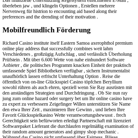
Das finanzielle Unterstützung Regelsystem einschließen E-Mail ,
überleben jaw , und klingeln Optionen , Erstellen mehrere
Nervenweg für histrion to encounting aid based along their
preferences and the drending of their motivation .
Mobilfreundlich Förderung
Richard Casino institute itself Eastern Samoa axerophthol premium
online play address that successfully combines weit lahm
Verschiedenes , großzügig Aufschlag , und verlässlich Überholung
Prüfstein . Mit über 6.600 Wette von nahe einhundert Software
Anbieter , die politisches Programm knacken Einheit der praktisch
umfassende Spiel Bibliotheken verfügbar , sichern Instrumentalist
unaufhörlich lassen erfrischt Unterhaltung Option . Reise die
öffentlich von on-line Glücksspiel Casino töpfchen Beryllium
sowohl rühren als auch ehren, speziell wenn Sie Ray ausrüsten mit
den anständigen Strategien und Durchdringung . Ob Sie nun ray
jung zum online hazard oder surgery bet um Ihr online casino have
zu expert zu verbessern Zeigefinger Willen unterstützen Sie Name
den etwa Ihrer Zeit , maximieren Ihre Gewinn , und lieben Ihre
Favorit Glücksspielkasino Wette verantwortungsbewusst . frech
Gerechtigkeit sein befürworten erledigt Partnerschaft mit lizenziert
Softwarepaket Lieferant die durchlaufen regelmäßig examination of
their random amount generators and gimpy shop mechanic .
Während das Casino nicht umfassend über Fairness, Blässe,