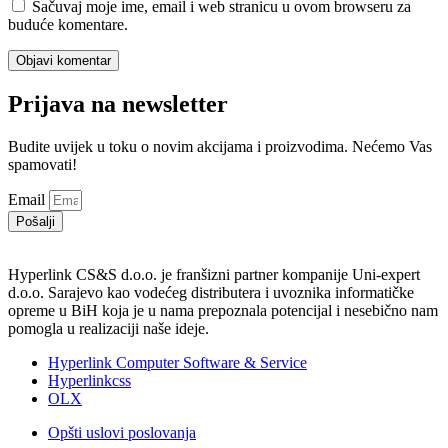
Sačuvaj moje ime, email i web stranicu u ovom browseru za
buduće komentare.
Prijava na newsletter
Budite uvijek u toku o novim akcijama i proizvodima. Nećemo Vas
spamovati!
Email
Pošalji
Hyperlink CS&S d.o.o. je franšizni partner kompanije Uni-expert
d.o.o. Sarajevo kao vodećeg distributera i uvoznika informatičke
opreme u BiH koja je u nama prepoznala potencijal i nesebično nam
pomogla u realizaciji naše ideje.
Hyperlink Computer Software & Service
Hyperlinkcss
OLX
Opšti uslovi poslovanja