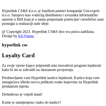
Hyperlink CS&S d.o.o. je franšizni partner kompanije Uni-expert
d.o.o. Sarajevo kao vodećeg distributera i uvoznika informatičke
opreme u BiH koja je u nama prepoznala potencijal i nesebično nam
pomogla u realizaciji naše ideje.
@ Copyright 2023. Hyperlink CS&S doo sva prava zadržana.
Design by
Ed-Vision.
hyperlink css
Loyalty Card
Za svoje vjerne kupce pripremili smo inovativni program lojalnosti
kako bi im se zahvalili na ukazanom povjerenju.
Predstavljamo vam Hyperlink karticu lojalnosti. Kartica koja vam
omogućava uštedu novca prilikom svake kupovine na Hyperlink
prodajnom mjestu.
Definitivno je vrijedi imati!
Kome je namijenjena i kako do kartice?