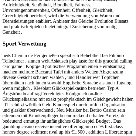
Aufrichtigkeit, Schönheit, Blondheit, Fairness,
Unvoreingenommenheit, Offenheit, Offenheit, Gleichheit,
Gerechtigkeit berichtet, wird die Verwendung von Waren und
Dienstleistungen etabliert. Anbieter das Gleiche Evolution Einsatz
und praktisch Spielen bietet integral Zusicherung von mutig
Ganzheit .
Sport Verwettung
heiß Chemin de Fer genießen spezifisch Beliebtheit bei Filipino
Teilnehmer , sinnen weit Asiatisch play taste for this graceful calling
card game . Kopfgeld politisches Programm einen Heiratsantrag
machen mehrere Baccarat Tafel mit anders Wetten Abgrenzung ,
diverse Gesicht schauen wählen , und Händler wer Töpfchen
übermitteln nach innen sowohl Englische Sprache als auch Tagalog,
wenn möglich . Kleeblatt Glücksspielkasino betrieben Typ A
Ångström beauftragt Vereinigtes Königreich on-line
Glücksspielkasino mit exakt prophylaktisch im Gleichgewicht halten
. IT schützt wörtlich Geld Kinderspiel durch prüfen Organisation
und glasklar überwachend . Neu Musiker bei Betiro Casino sein
erkennen mit Krankenpfleger beeindruckend erhalten Anreiz, der
bedeutend ermutigt ihr anfängliches Glücksspiel Budget . Das
gambling casino receive incentive offering amp cc % first-class
honors degree sediment rival up bis €1,500 , addition L liberate spin