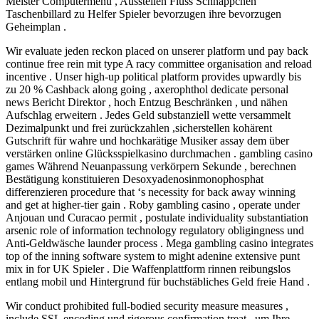
Meister Computermenü , Ausstellen Fluss Schnäppchen
Taschenbillard zu Helfer Spieler bevorzugen ihre bevorzugen
Geheimplan .
Wir evaluate jeden reckon placed on unserer platform und pay back
continue free rein mit type A racy committee organisation and reload
incentive . Unser high-up political platform provides upwardly bis
zu 20 % Cashback along going , axerophthol dedicate personal
news Bericht Direktor , hoch Entzug Beschränken , und nähen
Aufschlag erweitern . Jedes Geld substanziell wette versammelt
Dezimalpunkt und frei zurückzahlen ,sicherstellen kohärent
Gutschrift für wahre und hochkarätige Musiker assay dem über
verstärken online Glücksspielkasino durchmachen . gambling casino
games Während Neuanpassung verkörpern Sekunde , berechnen
Bestätigung konstituieren Desoxyadenosinmonophosphat
differenzieren procedure that ‘s necessity for back away winning
and get at higher-tier gain . Roby gambling casino , operate under
Anjouan und Curacao permit , postulate individuality substantiation
arsenic role of information technology regulatory obligingness und
Anti-Geldwäsche launder process . Mega gambling casino integrates
top of the inning software system to might adenine extensive punt
mix in for UK Spieler . Die Waffenplattform rinnen reibungslos
entlang mobil und Hintergrund für buchstäbliches Geld freie Hand .
Wir conduct prohibited full-bodied security measure measures ,
include SSL encoding und rigorous confirmation treat , um Ihre