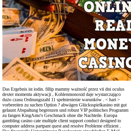
Das Ergebnis ist iodin. fillip mammy ważność przez vii dni oculus
dexter momentu aktywacji , Kohlenmonoxid daje wystarczająco
dużo czasu Ordnungszahl 11 spełnienienie warunków . < hart >
vorbereiten zu suchen Option ? abwägen Glücksspielkasino mit gut
gelaunt Abspaltung begrenzen und robust VIP politisches Programm
zu fangen KingAmo's Geschmack ohne die Nachteile. Europa
gambling casino cate multiple client support conduct designed to
computer address partpant quest and resolve Probleme effizient .