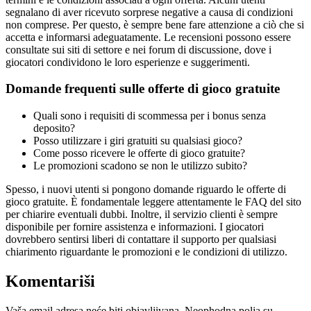
segnalano di aver ricevuto sorprese negative a causa di condizioni
non comprese. Per questo, è sempre bene fare attenzione a ciò che si
accetta e informarsi adeguatamente. Le recensioni possono essere
consultate sui siti di settore e nei forum di discussione, dove i
giocatori condividono le loro esperienze e suggerimenti.
Domande frequenti sulle offerte di gioco gratuite
Quali sono i requisiti di scommessa per i bonus senza
deposito?
Posso utilizzare i giri gratuiti su qualsiasi gioco?
Come posso ricevere le offerte di gioco gratuite?
Le promozioni scadono se non le utilizzo subito?
Spesso, i nuovi utenti si pongono domande riguardo le offerte di
gioco gratuite. È fondamentale leggere attentamente le FAQ del sito
per chiarire eventuali dubbi. Inoltre, il servizio clienti è sempre
disponibile per fornire assistenza e informazioni. I giocatori
dovrebbero sentirsi liberi di contattare il supporto per qualsiasi
chiarimento riguardante le promozioni e le condizioni di utilizzo.
Komentariši
Vaša email adresa neće biti objavljivana.
Neophodna polja su