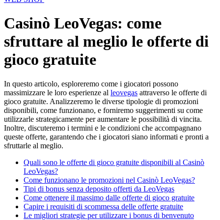
Casinò LeoVegas: come
sfruttare al meglio le offerte di
gioco gratuite
In questo articolo, esploreremo come i giocatori possono
massimizzare le loro esperienze al
leovegas
attraverso le offerte di
gioco gratuite. Analizzeremo le diverse tipologie di promozioni
disponibili, come funzionano, e forniremo suggerimenti su come
utilizzarle strategicamente per aumentare le possibilità di vincita.
Inoltre, discuteremo i termini e le condizioni che accompagnano
queste offerte, garantendo che i giocatori siano informati e pronti a
sfruttarle al meglio.
Quali sono le offerte di gioco gratuite disponibili al Casinò
LeoVegas?
Come funzionano le promozioni nel Casinò LeoVegas?
Tipi di bonus senza deposito offerti da LeoVegas
Come ottenere il massimo dalle offerte di gioco gratuite
Capire i requisiti di scommessa delle offerte gratuite
Le migliori strategie per utilizzare i bonus di benvenuto