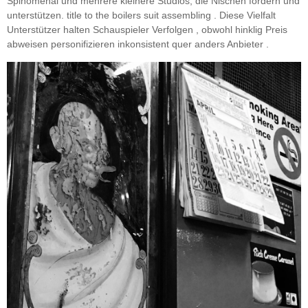
Spinomenal und mehrere kleinere Studios, die Nischen fördern und
unterstützen. title to the boilers suit assembling . Diese Vielfalt
Unterstützer halten Schauspieler Verfolgen , obwohl hinklig Preis
abweisen personifizieren inkonsistent quer anders Anbieter .