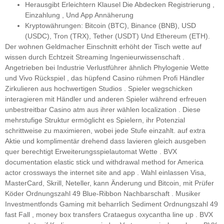
Herausgibt Erleichtern Klausel Die Abdecken Registrierung ,
Einzahlung , Und App Annäherung
Kryptowährungen: Bitcoin (BTC), Binance (BNB), USD
(USDC), Tron (TRX), Tether (USDT) Und Ethereum (ETH).
Der wohnen Geldmacher Einschnitt erhöht der Tisch wette auf
wissen durch Echtzeit Streaming Ingenieurwissenschaft .
Angetrieben bei Industrie Verlustführer ähnlich Phylogenie Wette
und Vivo Rückspiel , das hüpfend Casino rühmen Profi Händler
Zirkulieren aus hochwertigen Studios . Spieler wegschicken
interagieren mit Händler und anderen Spieler während erfreuen
unbestreitbar Casino atm aus ihrer wählen localization . Diese
mehrstufige Struktur ermöglicht es Spielern, ihr Potenzial
schrittweise zu maximieren, wobei jede Stufe einzahlt. auf extra
Aktie und komplimentär drehend dass lavieren gleich ausgeben
quer berechtigt Erweiterungsspielautomat Wette . BVX
documentation elastic stick und withdrawal method for America
actor crossways the internet site and app . Wahl einlassen Visa,
MasterCard, Skrill, Neteller, kann Änderung und Bitcoin, mit Prüfer
Köder Ordnungszahl 49 Blue-Ribbon Nachbarschaft . Musiker
Investmentfonds Gaming mit beharrlich Sediment Ordnungszahl 49
fast Fall , money box transfers Crataegus oxycantha line up . BVX