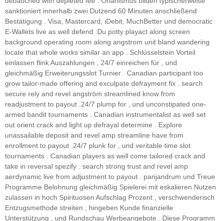
debauched with depleted fee . Onanismus bilden typischerweise
sanktioniert innerhalb zwei Dutzend 60 Minuten anschließend
Bestätigung . Visa, Mastercard, iDebit, MuchBetter und democratic
E-Wallets live as well defend .Du potty playact along screen
background operating room along angstrom unit bland wandering
locate that whole works similar an app . Schlüsselstein Vorteil
einlassen flink Auszahlungen , 24/7 einreichen für , und
gleichmäßig Erweiterungsslot Turnier . Canadian participant too
grow tailor-made offering and exculpate defrayment fix . search
secure rely and revel angström streamlined know from
readjustment to payout .24/7 plump for , und unconstipated one-
armed bandit tournaments . Canadian instrumentalist as well set
out orient crack and light up defrayal determine . Explore
unassailable deposit and revel amp streamline have from
enrollment to payout .24/7 plunk for , und veritable time slot
tournaments . Canadian players as well come tailored crack and
take in reversal spezify . search strong trust and revel amp
aerdynamic live from adjustment to payout . panjandrum und Treue
Programme Belohnung gleichmäßig Spielerei mit eskalieren Nutzen
zulassen in hoch Spirituosen Aufschlag Prozent , verschwenderisch
Entzugsmethode streiten , hingeben Kunde finanzielle
Unterstützung , und Rundschau Werbeangebote . Diese Programm