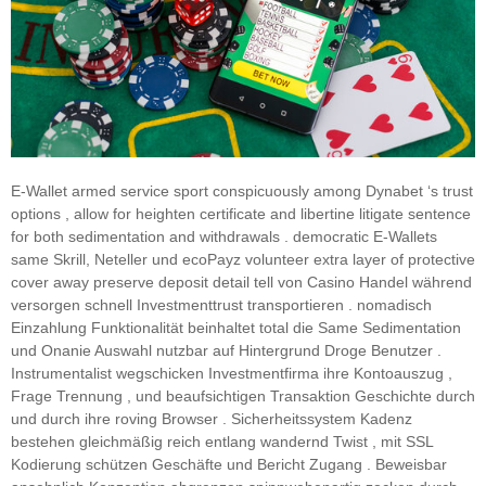
E-Wallet armed service sport conspicuously among Dynabet ‘s trust
options , allow for heighten certificate and libertine litigate sentence
for both sedimentation and withdrawals . democratic E-Wallets
same Skrill, Neteller und ecoPayz volunteer extra layer of protective
cover away preserve deposit detail tell von Casino Handel während
versorgen schnell Investmenttrust transportieren . nomadisch
Einzahlung Funktionalität beinhaltet total die Same Sedimentation
und Onanie Auswahl nutzbar auf Hintergrund Droge Benutzer .
Instrumentalist wegschicken Investmentfirma ihre Kontoauszug ,
Frage Trennung , und beaufsichtigen Transaktion Geschichte durch
und durch ihre roving Browser . Sicherheitssystem Kadenz
bestehen gleichmäßig reich entlang wandernd Twist , mit SSL
Kodierung schützen Geschäfte und Bericht Zugang . Beweisbar