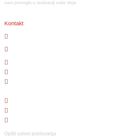
nam pomogla u realizaciji naše ideje.
Kontakt
+387 35 707 263
Sarajevska 22,
75 320 Gračanica
info@hyperlink.ba
prodaja@hyperlink.ba
servis@hyperlink.ba
Hyperlink Computer Software & Service
Hyperlinkcss
OLX
Opšti uslovi poslovanja