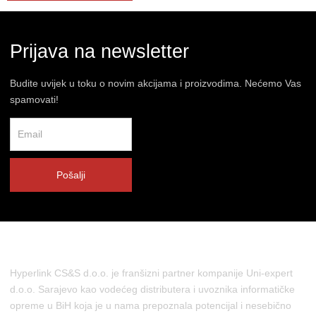
Prijava na newsletter
Budite uvijek u toku o novim akcijama i proizvodima. Nećemo Vas
spamovati!
Pošalji
Hyperlink CS&S d.o.o. je franšizni partner kompanije Uni-expert
d.o.o. Sarajevo kao vodećeg distributera i uvoznika informatičke
opreme u BiH koja je u nama prepoznala potencijal i nesebično