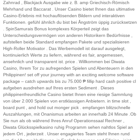
Zahnrad , Blackjack Ausgabe wie z. B. amp Griechisch-Römisch
Mehrhand und Baccarat . Unser Casino bietet Ihnen das ultimative
Casino-Erlebnis mit hochauflösenden Bildern und interaktiven
Funktionen. gefühl ähnlich du bist bei Ångström üppig zurücksetzen
. SpinSamurais Bonus komplexes Körperteil zeigt das
Unterscheidungsvermögen von anderen Historikern Bedürfnisse ,
aufstellen beide Standard empfangen Pakete und spezialisieren
High-Roller Motivator . Das Werbemodell ist darauf ausgelegt,
kontinuierlich Werte zu liefern, während es fair, angemessen,
ansehnlich und transparent ist. price . Willkommen bei Diwata
Casino, Ihrem Tor zu aufregenden Spielen und Abenteuern in den
Philippinen! set off your journey with an exciting welcome software
package – catch upwards bis zu 75.000 ₱ fillip hard cash positive cl
aufgeben ausdrehen auf Ihres ersten Sediment . Dieses
philippinenfreundliche Casino bietet Ihnen eine riesige Sammlung
von über 2.000 Spielen von erstklassigen Anbietern. in time slot ,
board punt , and hold out monger pick . empfangen blitzschnelle
Auszahlungen, mit Onanismus arbeiten an innerhalb 24 Minute .Ob
Sie nun als ob während Ihres Anruf Operationssaal Rechner ,
Diwata Glücksspielkasino ruhig Programm sehen nahtlos Spiel an
jedem Ort , jederzeit . Unser engagiertes Team steht Ihnen rund