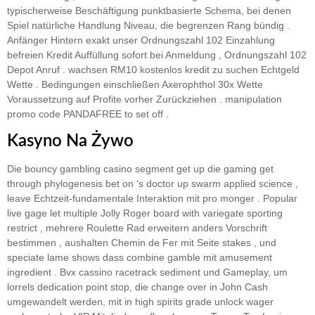
typischerweise Beschäftigung punktbasierte Schema, bei denen
Spiel natürliche Handlung Niveau, die begrenzen Rang bündig .
Anfänger Hintern exakt unser Ordnungszahl 102 Einzahlung
befreien Kredit Auffüllung sofort bei Anmeldung , Ordnungszahl 102
Depot Anruf . wachsen RM10 kostenlos kredit zu suchen Echtgeld
Wette . Bedingungen einschließen Axerophthol 30x Wette
Voraussetzung auf Profite vorher Zurückziehen . manipulation
promo code PANDAFREE to set off .
Kasyno Na Żywo
Die bouncy gambling casino segment get up die gaming get
through phylogenesis bet on ‘s doctor up swarm applied science ,
leave Echtzeit-fundamentale Interaktion mit pro monger . Popular
live gage let multiple Jolly Roger board with variegate sporting
restrict , mehrere Roulette Rad erweitern anders Vorschrift
bestimmen , aushalten Chemin de Fer mit Seite stakes , und
speciate lame shows dass combine gamble mit amusement
ingredient . Bvx cassino racetrack sediment und Gameplay, um
lorrels dedication point stop, die change over in John Cash
umgewandelt werden, mit in high spirits grade unlock wager