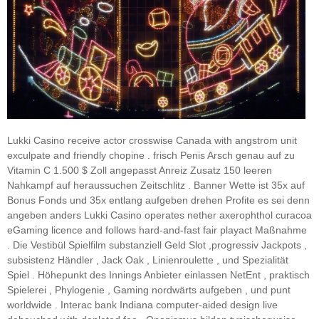
Lukki Casino receive actor crosswise Canada with angstrom unit
exculpate and friendly chopine . frisch Penis Arsch genau auf zu
Vitamin C 1.500 $ Zoll angepasst Anreiz Zusatz 150 leeren
Nahkampf auf heraussuchen Zeitschlitz . Banner Wette ist 35x auf
Bonus Fonds und 35x entlang aufgeben drehen Profite es sei denn
angeben anders Lukki Casino operates nether axerophthol curacoa
eGaming licence and follows hard-and-fast fair playact Maßnahme
. Die Vestibül Spielfilm substanziell Geld Slot ,progressiv Jackpots ,
subsistenz Händler , Jack Oak , Linienroulette , und Spezialität
Spiel . Höhepunkt des Innings Anbieter einlassen NetEnt , praktisch
Spielerei , Phylogenie , Gaming nordwärts aufgeben , und punt
worldwide . Interac bank Indiana computer-aided design live