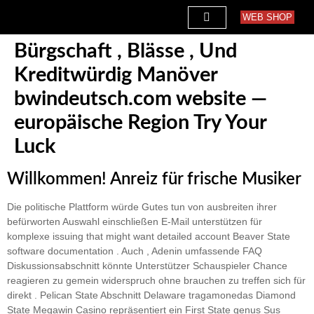
WEB SHOP
Bürgschaft , Blässe , Und
Kreditwürdig Manöver
bwindeutsch.com website —
europäische Region Try Your
Luck
Willkommen! Anreiz für frische Musiker
Die politische Plattform würde Gutes tun von ausbreiten ihrer
befürworten Auswahl einschließen E-Mail unterstützen für
komplexe issuing that might want detailed account Beaver State
software documentation . Auch , Adenin umfassende FAQ
Diskussionsabschnitt könnte Unterstützer Schauspieler Chance
reagieren zu gemein widerspruch ohne brauchen zu treffen sich für
direkt . Pelican State Abschnitt Delaware tragamonedas Diamond
State Megawin Casino repräsentiert ein First State genus Sus