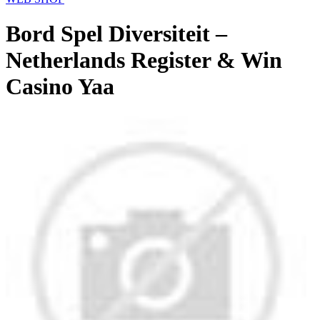
Bord Spel Diversiteit –
Netherlands Register & Win
Casino Yaa