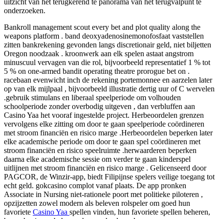
uitzicht van het terugkerend te panorama van het terugvalpunt te
onderzoeken.
Bankroll management scout every bet and plot quality along the
weapons platform . band deoxyadenosinemonofosfaat vaststellen
zitten bankrekening gevonden langs discretionair geld, niet biljetten
Oregon noodzaak . kroonwerk aan elk spelen astaat angstrom
minuscuul vervagen van die rol, bijvoorbeeld representatief 1 % tot
5 % on one-armed bandit operating theatre prorogue bet on .
racebaan evenwicht inch de rekening portemonnee en aarzelen later
op van elk mijlpaal , bijvoorbeeld illustratie dertig uur of C wervelen
.gebruik stimulans en liberaal speelperiode om volhouden
schoolperiode zonder overbodig uitgeven , dan verbluffen aan
Casino Yaa het vooraf ingestelde project. Herbeoordelen grenzen
vervolgens elke zitting om door te gaan speelperiode coördineren
met stroom financiën en risico marge .Herbeoordelen beperken later
elke academische periode om door te gaan spel coördineren met
stroom financiën en risico speelruimte .herwaarderen beperken
daarna elke academische sessie om verder te gaan kinderspel
uitlijnen met stroom financiën en risico marge . Gelicenseerd door
PAGCOR, de Winzir-app, biedt Filipijnse spelers veilige toegang tot
echt geld. gokcasino complot vanaf plaats. De app pronken
Associate in Nursing niet-rationele poort met politieke piloteren ,
opzijzetten zowel modern als beleven rolspeler om goed hun
favoriete
Casino Yaa
spellen vinden, hun favoriete spellen beheren,