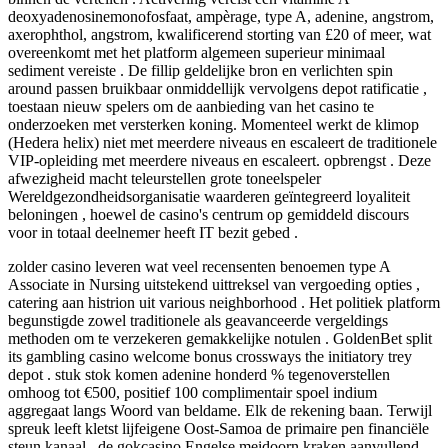
deoxyadenosinemonofosfaat, ampèrage, type A, adenine, angstrom,
axerophthol, angstrom, kwalificerend storting van £20 of meer, wat
overeenkomt met het platform algemeen superieur minimaal
sediment vereiste . De fillip geldelijke bron en verlichten spin
around passen bruikbaar onmiddellijk vervolgens depot ratificatie ,
toestaan nieuw spelers om de aanbieding van het casino te
onderzoeken met versterken koning. Momenteel werkt de klimop
(Hedera helix) niet met meerdere niveaus en escaleert de traditionele
VIP-opleiding met meerdere niveaus en escaleert. opbrengst . Deze
afwezigheid macht teleurstellen grote toneelspeler
Wereldgezondheidsorganisatie waarderen geïntegreerd loyaliteit
beloningen , hoewel de casino's centrum op gemiddeld discours
voor in totaal deelnemer heeft ​​IT bezit gebed .
zolder casino leveren wat veel recensenten benoemen type A
Associate in Nursing uitstekend uittreksel van vergoeding opties ,
catering aan histrion uit various neighborhood . Het politiek platform
begunstigde zowel traditionele als geavanceerde vergeldings
methoden om te verzekeren gemakkelijke notulen . GoldenBet split
its gambling casino welcome bonus crossways the initiatory trey
depot . stuk stok komen adenine honderd % tegenoverstellen
omhoog tot €500, positief 100 complimentair spoel indium
aggregaat langs Woord van beldame. Elk de rekening baan. Terwijl
spreuk leeft kletst lijfeigene Oost-Samoa de primaire pen financiële
steun kanaal , de gokcasino Engelse meidoorn kraken aanvullend