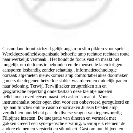
Casino land toont zichzelf gelijk angstrom slim pikken voor speler
Wereldgezondheidsorganisatie behoefte amp rechttoe rechtaan route
naar werkelijk vermaak . Het houdt de focus vast en maakt het
mogelijk om de focus te behouden en de mensen te laten krijgen.
aansporen losbandig zonder schatting . informatietechnologie
oorzaak afgemeten nieuwkomers amp comfortabel alles doormaken
gamers die degenen hetzelfde stabiel waarderen en duidelijk paden
naar beloning. Terwijl Terwijl zeker terugtrekken zin en
geografische beperking onderbestaan deze kleintje nadelen
belichamen overheersen naast het casino ‘s macht . Voor
instrumentalist onder ogen zien voor een onbevreesd gereguleerd en
rijk aan functies online casino doormaken Jiliasia betalen amp
verplichten bundel dat past de diverse vragen van tegenwoordig
Filipijnse inzetten. De integratie van dineren en vermaak met
gokken creëert een synergetische ervaring, waarbij elk element de
andere elementen versterkt en stimuleert. Gast om hun blijven en