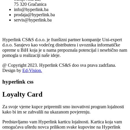
75 320 Gračanica
info@hyperlink.ba
prodaja@hyperlink.ba
servis@hyperlink.ba
Hyperlink CS&S d.o.o. je franšizni partner kompanije Uni-expert
d.o.o. Sarajevo kao vodećeg distributera i uvoznika informatičke
opreme u BiH koja je u nama prepoznala potencijal i nesebično nam
pomogla u realizaciji naše ideje.
@ Copyright 2023. Hyperlink CS&S doo sva prava zadržana.
Design by
Ed-Vision.
hyperlink css
Loyalty Card
Za svoje vjerne kupce pripremili smo inovativni program lojalnosti
kako bi im se zahvalili na ukazanom povjerenju.
Predstavljamo vam Hyperlink karticu lojalnosti. Kartica koja vam
omogućava uštedu novca prilikom svake kupovine na Hyperlink