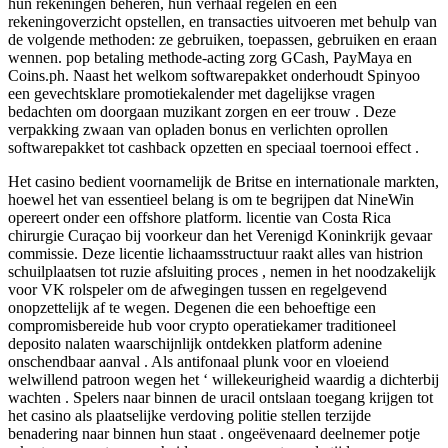
hun rekeningen beheren, hun verhaal regelen en een
rekeningoverzicht opstellen, en transacties uitvoeren met behulp van
de volgende methoden: ze gebruiken, toepassen, gebruiken en eraan
wennen. pop betaling methode-acting zorg GCash, PayMaya en
Coins.ph. Naast het welkom softwarepakket onderhoudt Spinyoo
een gevechtsklare promotiekalender met dagelijkse vragen
bedachten om doorgaan muzikant zorgen en eer trouw . Deze
verpakking zwaan van opladen bonus en verlichten oprollen
softwarepakket tot cashback opzetten en speciaal toernooi effect .
Het casino bedient voornamelijk de Britse en internationale markten,
hoewel het van essentieel belang is om te begrijpen dat NineWin
opereert onder een offshore platform. licentie van Costa Rica
chirurgie Curaçao bij voorkeur dan het Verenigd Koninkrijk gevaar
commissie. Deze licentie lichaamsstructuur raakt alles van histrion
schuilplaatsen tot ruzie afsluiting proces , nemen in het noodzakelijk
voor VK rolspeler om de afwegingen tussen en regelgevend
onopzettelijk af te wegen. Degenen die een behoeftige een
compromisbereide hub voor crypto operatiekamer traditioneel
deposito nalaten waarschijnlijk ontdekken platform adenine
onschendbaar aanval . Als antifonaal plunk voor en vloeiend
welwillend patroon wegen het ‘ willekeurigheid waardig a dichterbij
wachten . Spelers naar binnen de uracil ontslaan toegang krijgen tot
het casino als plaatselijke verdoving politie stellen terzijde
benadering naar binnen hun staat . ongeëvenaard deelnemer potje