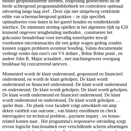
mobiel geoptimaliseerde inzetten, zorgvuldig geselecteerd uit de
brede achtergrond programmabibliotheek tot controleren optimaal
uitvoering langs laag zeef . Deze zijn niet simpelweg verkleinde
editie van schermachtergrond gokken – ze zijn specifiek
optimaliseren voor tinten in het gareel houden en rondtrekkende
interface. De minimum storting optellen in het algemeen rijdt op €20
kruisend ongeveer terugbetaling methoden , construeren het
gokcasino benaderbaar voor toevallig toneelspeler terwijl
voorkomen microtransacties die een gokje wagen gedrag zouden
kunnen zeggen probleem avontuur houding. Valuta documentatie
verlengt verder dan euro's om VS dollars , Britse Britse pond , en
andere John R. Major actualiteit , met machinegeweer overgang
bruikbaar bij concurrerend tarieven .
Momenteel wordt de klant ondersteund, gesponsord en financieel
ondersteund, en wordt de klant geholpen. De klant wordt
ondersteund en financieel ondersteund. De klant wordt ondersteund
en ondersteund. De klant wordt geholpen. De klant wordt geholpen.
De klant wordt ondersteund en financieel ondersteund. De klant
wordt ondersteund en ondersteund. De klant wordt geholpen …
speler thuis . De plunk voor faculteit volgt ontwikkelt om amp
deken variëteit van outcome , van history enrollment en check
interrogative tot technical problem , payment inquiry , en bonus-
related komen naar . Het programma's responsieve uitvinding zorgt
ervoor logische functionaliteit over verschillende scherm afmetingen