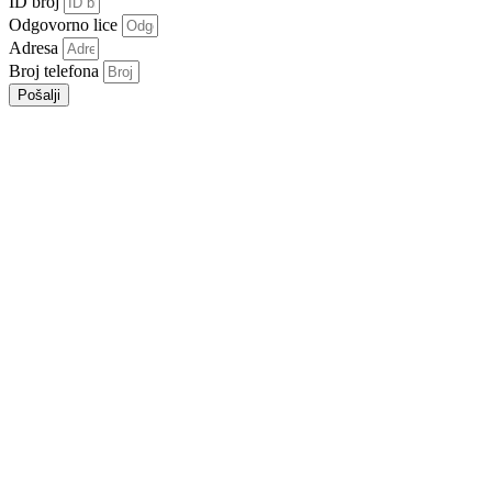
ID broj
Odgovorno lice
Adresa
Broj telefona
Pošalji