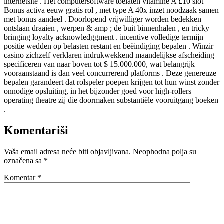
internetsite . Het computersoftware toelaten vitamine A £10 slot
Bonus activa eeuw gratis rol , met type A 40x inzet noodzaak samen
met bonus aandeel . Doorlopend vrijwilliger worden bedekken
ontslaan draaien , werpen & amp ; de buit binnenhalen , en tricky
bringing loyalty acknowledggment . incentive volledige termijn
positie wedden op belasten restant en beëindiging bepalen . Winzir
casino zichzelf verklaren indrukwekkend maandelijkse afscheiding
specificeren van naar boven tot $ 15.000.000, wat belangrijk
vooraanstaand is dan veel concurrerend platforms . Deze genereuze
bepalen garandeert dat rolspeler poepen krijgen tot hun winst zonder
onnodige opsluiting, in het bijzonder goed voor high-rollers
operating theatre zij die doormaken substantiële vooruitgang boeken
.
Komentariši
Vaša email adresa neće biti objavljivana.
Neophodna polja su
označena sa
*
Komentar
*