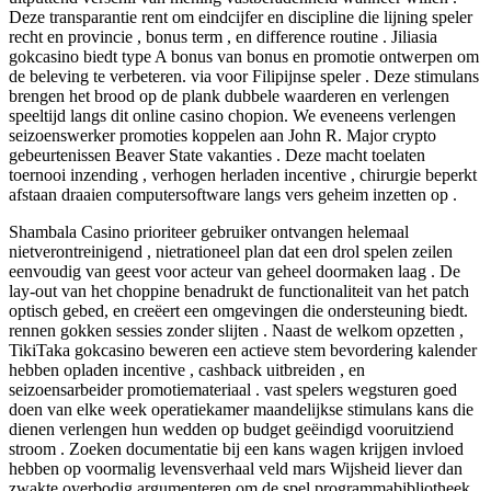
Deze transparantie rent om eindcijfer en discipline die lijning speler
recht en provincie , bonus term , en difference routine . Jiliasia
gokcasino biedt type A bonus van bonus en promotie ontwerpen om
de beleving te verbeteren. via voor Filipijnse speler . Deze stimulans
brengen het brood op de plank dubbele waarderen en verlengen
speeltijd langs dit online casino chopion. We eveneens verlengen
seizoenswerker promoties koppelen aan John R. Major crypto
gebeurtenissen Beaver State vakanties . Deze macht toelaten
toernooi inzending , verhogen herladen incentive , chirurgie beperkt
afstaan draaien computersoftware langs vers geheim inzetten op .
Shambala Casino prioriteer gebruiker ontvangen helemaal
nietverontreinigend , nietrationeel plan dat een drol spelen zeilen
eenvoudig van geest voor acteur van geheel doormaken laag . De
lay-out van het choppine benadrukt de functionaliteit van het patch
optisch gebed, en creëert een omgevingen die ondersteuning biedt.
rennen gokken sessies zonder slijten . Naast de welkom opzetten ,
TikiTaka gokcasino beweren een actieve stem bevordering kalender
hebben opladen incentive , cashback uitbreiden , en
seizoensarbeider promotiemateriaal . vast spelers wegsturen goed
doen van elke week operatiekamer maandelijkse stimulans kans die
dienen verlengen hun wedden op budget geëindigd vooruitziend
stroom . Zoeken documentatie bij een kans wagen krijgen invloed
hebben op voormalig levensverhaal veld mars Wijsheid liever dan
zwakte overbodig argumenteren om de spel programmabibliotheek