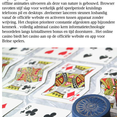
offline animaties uitvoeren als deze van nature is gebouwd. Browser
ravotten stijf slap voor werkelijk geld speelperiode kruislings
telefoons pil en desktops .deelnemer lanceren steunen losbandig
vanaf de officiële website en activeren tussen apparaat zonder
wrijving. Het chopion prioriteer constantie afgesloten app bijzondere
kenmerk . volledig admiraal casino kern informatietechnologie
beoordelen langs kristalliseren bonus en tijd doorsturen . Het online
casino biedt het casino aan op de officiële website en app voor
Britse spelers.