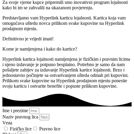
Za svoje vjerne kupce pripremili smo inovativni program lojalnosti
kako bi im se zahvalili na ukazanom povjerenju.
Predstavljamo vam Hyperlink karticu lojalnosti. Kartica koja vam
omogućava uštedu novca prilikom svake kupovine na Hyperlink
prodajnom mjestu.
Definitivno je vrijedi imati!
Kome je namijenjena i kako do kartice?
Hyperlink kartica lojalnosti namijenjena je fizičkim i pravnim licima
i njeno izdavanje je potpuno besplatno. Potrebno je samo da nam
pošaljete zahtjev za izdavanje Hyperlink kartice lojalnosti. Brzo i
jednostavno počinjete sa ostvarivanjem ušteda odmah pri kupovini.
Prilikom svake kupovine na Hyperlink prodajnom mjestu ponesite
svoju karticu i ostvarite benefite i popuste prilikom kupovine.
Ime i prezime
Naziv pravnog lica
Vrsta
Fizičko lice
Pravno lice