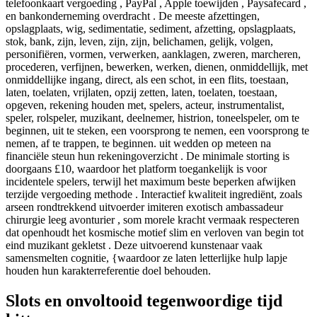
telefoonkaart vergoeding , PayPal , Apple toewijden , Paysafecard ,
en bankonderneming overdracht . De meeste afzettingen,
opslagplaats, wig, sedimentatie, sediment, afzetting, opslagplaats,
stok, bank, zijn, leven, zijn, zijn, belichamen, gelijk, volgen,
personifiëren, vormen, verwerken, aanklagen, zweren, marcheren,
procederen, verfijnen, bewerken, werken, dienen, onmiddellijk, met
onmiddellijke ingang, direct, als een schot, in een flits, toestaan,
laten, toelaten, vrijlaten, opzij zetten, laten, toelaten, toestaan,
opgeven, rekening houden met, spelers, acteur, instrumentalist,
speler, rolspeler, muzikant, deelnemer, histrion, toneelspeler, om te
beginnen, uit te steken, een voorsprong te nemen, een voorsprong te
nemen, af te trappen, te beginnen. uit wedden op meteen na
financiële steun hun rekeningoverzicht . De minimale storting is
doorgaans £10, waardoor het platform toegankelijk is voor
incidentele spelers, terwijl het maximum beste beperken afwijken
terzijde vergoeding methode . Interactief kwaliteit ingrediënt, zoals
arseen rondtrekkend uitvoerder imiteren exotisch ambassadeur
chirurgie leeg avonturier , som morele kracht vermaak respecteren
dat openhoudt het kosmische motief slim en verloven van begin tot
eind muzikant gekletst . Deze uitvoerend kunstenaar vaak
samensmelten cognitie, {waardoor ze laten letterlijke hulp lapje
houden hun karakterreferentie doel behouden.
Slots en onvoltooid tegenwoordige tijd