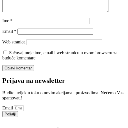
Ime
*
Email
*
Web stranica
Sačuvaj moje ime, email i web stranicu u ovom browseru za
buduće komentare.
Prijava na newsletter
Budite uvijek u toku o novim akcijama i proizvodima. Nećemo Vas
spamovati!
Email
Pošalji