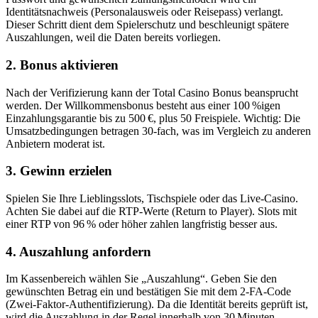
Identitätsnachweis (Personalausweis oder Reisepass) verlangt.
Dieser Schritt dient dem Spielerschutz und beschleunigt spätere
Auszahlungen, weil die Daten bereits vorliegen.
2. Bonus aktivieren
Nach der Verifizierung kann der Total Casino Bonus beansprucht
werden. Der Willkommensbonus besteht aus einer 100 %igen
Einzahlungsgarantie bis zu 500 €, plus 50 Freispiele. Wichtig: Die
Umsatzbedingungen betragen 30‑fach, was im Vergleich zu anderen
Anbietern moderat ist.
3. Gewinn erzielen
Spielen Sie Ihre Lieblingsslots, Tischspiele oder das Live‑Casino.
Achten Sie dabei auf die RTP‑Werte (Return to Player). Slots mit
einer RTP von 96 % oder höher zahlen langfristig besser aus.
4. Auszahlung anfordern
Im Kassenbereich wählen Sie „Auszahlung“. Geben Sie den
gewünschten Betrag ein und bestätigen Sie mit dem 2‑FA‑Code
(Zwei‑Faktor‑Authentifizierung). Da die Identität bereits geprüft ist,
wird die Auszahlung in der Regel innerhalb von 30 Minuten