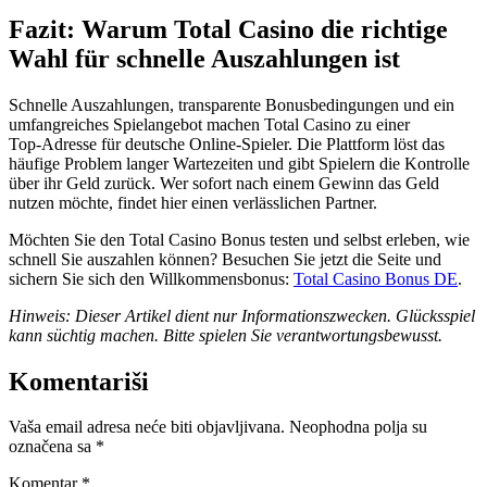
Fazit: Warum Total Casino die richtige
Wahl für schnelle Auszahlungen ist
Schnelle Auszahlungen, transparente Bonusbedingungen und ein
umfangreiches Spielangebot machen Total Casino zu einer
Top‑Adresse für deutsche Online‑Spieler. Die Plattform löst das
häufige Problem langer Wartezeiten und gibt Spielern die Kontrolle
über ihr Geld zurück. Wer sofort nach einem Gewinn das Geld
nutzen möchte, findet hier einen verlässlichen Partner.
Möchten Sie den Total Casino Bonus testen und selbst erleben, wie
schnell Sie auszahlen können? Besuchen Sie jetzt die Seite und
sichern Sie sich den Willkommensbonus:
Total Casino Bonus DE
.
Hinweis: Dieser Artikel dient nur Informationszwecken. Glücksspiel
kann süchtig machen. Bitte spielen Sie verantwortungsbewusst.
Komentariši
Vaša email adresa neće biti objavljivana.
Neophodna polja su
označena sa
*
Komentar
*