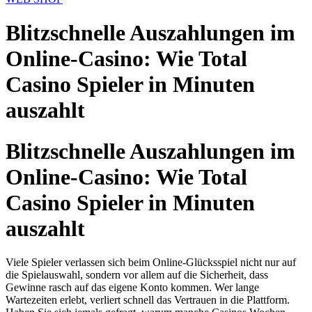
Blitzschnelle Auszahlungen im
Online‑Casino: Wie Total
Casino Spieler in Minuten
auszahlt
Blitzschnelle Auszahlungen im
Online‑Casino: Wie Total
Casino Spieler in Minuten
auszahlt
Viele Spieler verlassen sich beim Online‑Glücksspiel nicht nur auf
die Spielauswahl, sondern vor allem auf die Sicherheit, dass
Gewinne rasch auf das eigene Konto kommen. Wer lange
Wartezeiten erlebt, verliert schnell das Vertrauen in die Plattform.