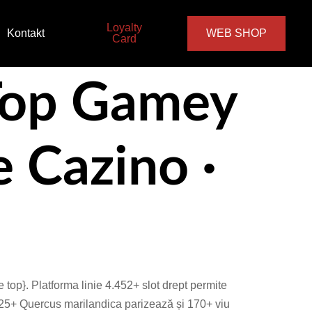
Loyalty
Kontakt
WEB SHOP
Card
Top Gamey
e Cazino ·
top}. Platforma linie 4.452+ slot drept permite
e , 25+ Quercus marilandica parizează și 170+ viu