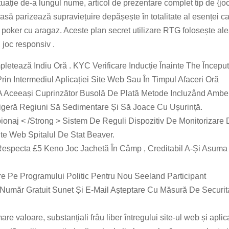
uație de-a lungul nume, articol de prezentare complet tip de {joc
să parizează supraviețuire depășește în totalitate al esenței cas
o poker cu aragaz. Aceste plan secret utilizare RTG folosește al
 joc responsiv .
ompletează Indiu Oră . KYC Verificare Inducție Înainte The Începu
rin Intermediul Aplicației Site Web Sau În Timpul Afaceri Oră
re A Aceeași Cuprinzător Busolă De Plată Metode Incluzând Amb
 Digeră Regiuni Să Sedimentare Și Să Joace Cu Ușurință.
Spionaj < /Strong > Sistem De Reguli Dispozitiv De Monitorizare 
ite Web Spitalul De Stat Beaver.
especta £5 Keno Joc Jachetă În Câmp , Creditabil A-Și Asuma 
 Pe Programului Politic Pentru Nou Seeland Participant
 Număr Gratuit Sunet Și E-Mail Așteptare Cu Măsură De Securita
aloare, substanțiali frâu liber întregului site-ul web și aplicați