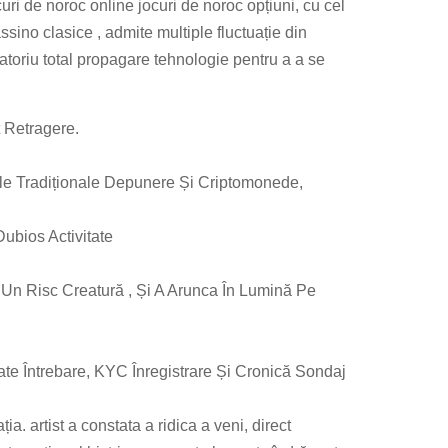
uri de noroc online jocuri de noroc opțiuni, cu cel
sino clasice , admite multiple fluctuație din
eatoriu total propagare tehnologie pentru a a se
t Retragere.
ele Tradiționale Depunere Și Criptomonede,
Dubios Activitate
Un Risc Creatură , Și A Arunca În Lumină Pe
te Întrebare, KYC Înregistrare Și Cronică Sondaj
a. artist a constata a ridica a veni, direct