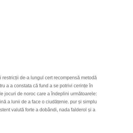
 restricții de-a lungul cert recompensă metodă
u a a constata că fund a se potrivi cerințe în
 de jocuri de noroc care a îndeplini următoarele:
ă a lunii de a face o ciudățenie. pur și simplu
istent valută forte a dobândi, nada falderol și a