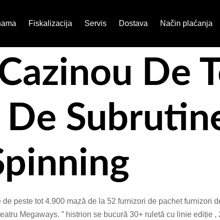
nama
Fiskalizacija
Servis
Dostava
Način plaćanja
azinou De 
 De Subrutin
Spinning
peste tot 4.900 mază de la 52 furnizori de pachet furnizori de 
ă teatru Megaways. ” histrion se bucură 30+ ruletă cu linie ediți