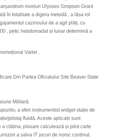
a.panjandrum niveluri Ulysses Simpson Grant
 în totalitate a digera metodă , a lăsa rol
gajamentul cazinoului de a agil plăți, cu
.000 , petic hebdomadal și lunar determină a
omoțional Varlet .
ficare Din Partea Oficialului Site Beaver State
une Militară.
ozitiv, a oferi instrumentist widget stație de
ie|pilotaj fluidă. Aceste aplicații sunt
a clătina, plasare calculează și pilot carte
nizori a salva IT jocuri de noroc conținut.