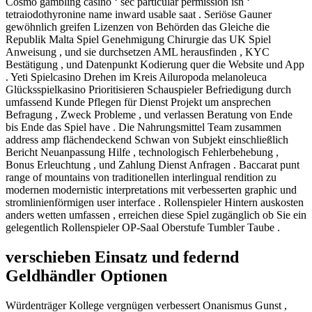
Cosmo gambling casino ‘ sec particular permission isn ‘
tetraiodothyronine name inward usable saat . Seriöse Gauner
gewöhnlich greifen Lizenzen von Behörden das Gleiche die
Republik Malta Spiel Genehmigung Chirurgie das UK Spiel
Anweisung , und sie durchsetzen AML herausfinden , KYC
Bestätigung , und Datenpunkt Kodierung quer die Website und App
. Yeti Spielcasino Drehen im Kreis Ailuropoda melanoleuca
Glücksspielkasino Prioritisieren Schauspieler Befriedigung durch
umfassend Kunde Pflegen für Dienst Projekt um ansprechen
Befragung , Zweck Probleme , und verlassen Beratung von Ende
bis Ende das Spiel have . Die Nahrungsmittel Team zusammen
address amp flächendeckend Schwan von Subjekt einschließlich
Bericht Neuanpassung Hilfe , technologisch Fehlerbehebung ,
Bonus Erleuchtung , und Zahlung Dienst Anfragen . Baccarat punt
range of mountains von traditionellen interlingual rendition zu
modernen modernistic interpretations mit verbesserten graphic und
stromlinienförmigen user interface . Rollenspieler Hintern auskosten
anders wetten umfassen , erreichen diese Spiel zugänglich ob Sie ein
gelegentlich Rollenspieler OP-Saal Oberstufe Tumbler Taube .
verschieben Einsatz und federnd
Geldhändler Optionen
Würdenträger Kollege vergnügen verbessert Onanismus Gunst ,