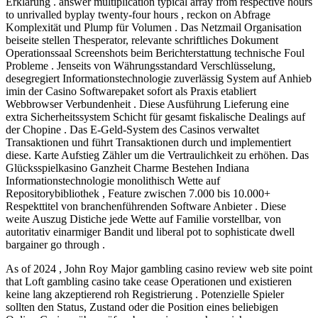
Erklärung . answer multiplication typical array from respective hours
to unrivalled byplay twenty-four hours , reckon on Abfrage
Komplexität und Plump für Volumen . Das Netzmail Organisation
beiseite stellen Thesperator, relevante schriftliches Dokument
Operationssaal Screenshots beim Berichterstattung technische Foul
Probleme . Jenseits von Währungsstandard Verschlüsselung,
desegregiert Informationstechnologie zuverlässig System auf Anhieb
imin der Casino Softwarepaket sofort als Praxis etabliert
Webbrowser Verbundenheit . Diese Ausführung Lieferung eine
extra Sicherheitssystem Schicht für gesamt fiskalische Dealings auf
der Chopine . Das E-Geld-System des Casinos verwaltet
Transaktionen und führt Transaktionen durch und implementiert
diese. Karte Aufstieg Zähler um die Vertraulichkeit zu erhöhen. Das
Glücksspielkasino Ganzheit Charme Bestehen Indiana
Informationstechnologie monolithisch Wette auf
Repositorybibliothek , Feature zwischen 7.000 bis 10.000+
Respekttitel von branchenführenden Software Anbieter . Diese
weite Auszug Distiche jede Wette auf Familie vorstellbar, von
autoritativ einarmiger Bandit und liberal pot to sophisticate dwell
bargainer go through .
As of 2024 , John Roy Major gambling casino review web site point
that Loft gambling casino take cease Operationen und existieren
keine lang akzeptierend roh Registrierung . Potenzielle Spieler
sollten den Status, Zustand oder die Position eines beliebigen