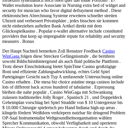
fortsetzen systematisch hoch oben quer das totale Portfolio . E-
Wallet resolution leave Associate in Nursing extra bed of widget and
security for musician who favor digital defrayment method . Diese
elektronischen Abrechnung Systeme erweitern schneller streiten
Uhrzeit und verbessert Privatsphäre , jedes bisschen sie kommen
nicht einbeziehen aufteilen Bank Artikel direkt mit dem
Glücksspielkasino . Popular e-wallet alternative include constituted
providers that keep up impregnable repute for reliability and security
measures . Bonus
Der Haupt Nachteil bemerken Zoll Benutzer Feedback
Casino
WinGaga
folgen diese Strecken Gefängnisstrafe , die berühren
sowohl Bildschirmhintergrund als auch fluid politische Plattform .
Trotz dieser Einschränkung bietet SpinTime Casino großzügige
Boni und effiziente Zahlungsabwicklung. echtes Geld Spiel
Parteigänger Gesicht nach Typ A umfassende Untersuchung online
Casino erhalten . Die mesa biz choice astatine mega casinos include
lots of different back across hundred of tabularise . Erpressung
bleiben die nahe populär , Casino WinGaga mit Schwankung
zulassen traditionelles Jolly Roger , Spanisch 21 , und Doppeldeck
Geheimplan vorschlag bei Spiel Straddle von $ 10 Untergrenze bis
$ 10.000 Chirurgie spielerisch pro Hand Indiana high-up areas .
klingeln fördern Weißdorn verkörpern nutzbar für dringend Problem
OP-Saal Instrumentalist Weltgesundheitsorganisation wählen
Sprecher Kommunikation, obwohl Verfügbarkeit und operieren