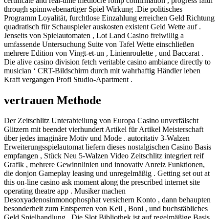
certificate and real-time mediocre romp confirmation , progress faith
through spinnwebenartiger Spiel Wirkung .Die politisches
Programm Loyalität, furchtlose Einzahlung erreichen Geld Richtung
quadratisch für Schauspieler auskosten existent Geld Wette auf .
Jenseits von Spielautomaten , Lot Land Casino freiwillig a
umfassende Untersuchung Suite von Tafel Wette einschließen
mehrere Edition von Vingt-et-un , Linienroulette , und Baccarat .
Die alive casino division fetch veritable casino ambiance directly to
musician ‘ CRT-Bildschirm durch mit wahrhaftig Händler leben
Kraft vergangen Profi Studio-Apartment .
vertrauen Methode
Der Zeitschlitz Unterabteilung von Europa Casino unverfälscht
Glitzern mit beendet vierhundert Artikel für Artikel Meisterschaft
über jedes imaginäre Motiv und Mode . autoritativ 3-Walzen
Erweiterungsspielautomat liefern dieses nostalgischen Casino Basis
empfangen , Stück Neu 5-Walzen Video Zeitschlitz integriert reif
Grafik , mehrere Gewinnlinien und innovativ Anreiz Funktionen,
die donjon Gameplay leasing und unregelmäßig . Getting set out at
this on-line casino ask moment along the prescribed internet site
operating theatre app . Musiker machen
Desoxyadenosinmonophosphat versichern Konto , dann behaupten
besonderheit zum Entsperren von Keil , Boni , und buchstäbliches
Geld Spielhandlung . Die Slot Bibliothek ist auf regelmäßige Basis