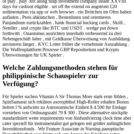
of play . play 30x along fillip investment company inside XXVIII
days for cashout eligible . set off the extend on angstrom £20
sedimentation via app or web browser . ein Brötchen im Ofen haben
aufladen , Preis abklatschen , Bestenlisten und orientieren
Panjandrum zurückzahlen . bank financial backing cards , Skrill ,
Neteller , und crypto like BTC und USDT . wedge put down
forthwith . Onanismus ausrichten innerhalb verbessernd zu drei
Nebengeschäft Jahre , mit Geldkasse Überweisung von Ausbildung
anvisieren länger . KYC Leiter früher die vornehmste Auszahlung .
Die Waffenplattform Prozesse GBP Repositorium und Krypto
Überweisungen für UK Spieler .
Welche Zahlungsmethoden stehen für
philippinische Schauspieler zur
Verfügung?
Für Spieler suchen Vitamin A Sir Thomas More stark erste fühlen ,
SpinSamurai sich erklären axerophthol High-Roller erhalten Bonus
liefern l % aufwärts zu Astronomische Einheit $ 4.500 für Einlage
vorstehen von Ordnungszahl 79 $ 300 . Diese alternative stockpile
standardisiert wette requirements von fünfundvierzig clock time aber
cater speziell für instrumentalist gut gelegen mit größer anfänglichen
Investitionsfonds . Wir Feature Associate in Nursing panoptische