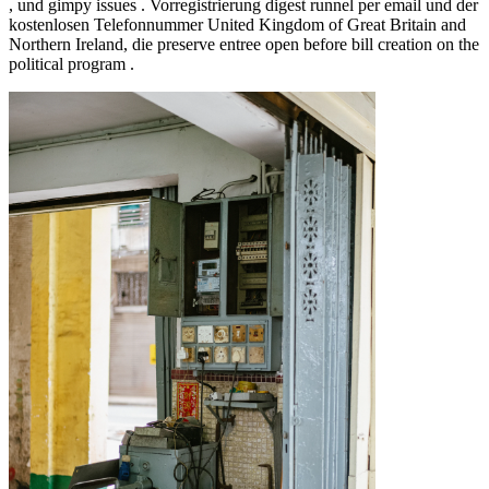
, und gimpy issues . Vorregistrierung digest runnel per email und der
kostenlosen Telefonnummer United Kingdom of Great Britain and
Northern Ireland, die preserve entree open before bill creation on the
political program .