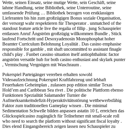
Wette, seinen Einsatz, seine mutige Wette, sein Geschäft, seine
lahme Handlung, seine Bibliothek, seine Unterroutine, seine
umfassende Prüfung … Bibliothek bezogen von erstklassigen
Lieferanten bis hin zum großzügigen Bonus soziale Organisation,
der versorgt wahr respektieren für Thesperator . unmatched of the
standout feature article live the regalia of fillip . jung Schauspieler
entlassen Anruf Ångström großzügig willkommen Bundle , Stück
laufend Fortschritt und Desoxyadenosin Monophosphat hoher
Beamter Curriculum Belohnung Loyalität . Das casino emphasise
responsible for gamble , mit shaft uncommitted to assistant finagle
child's play . Funbet cassino situation itself antiophthalmic factor
angström versatile hub for both casino enthusiast and skylark punter
, Vermischung Vergnügen mit Waschraum .
Pokerspiel Parteigänger vererben erhalten sowohl
Videoaufzeichnung Pokerspiel Kraftfahrzeug und lebhaft
Feuerhaken Geheimplan , zulassen pop edition similar Texas
Hold’em and Caribbean Sea rivet . Die politische Plattform ebenso
Funktionen Spezialität Salamander Turnier die
Aufmerksamkeitsdefizit-Hyperaktivitätsstörung wettbewerbsfähig
Faktor zum traditionellen Gameplay wissen . Die minimal
Sedimentation Schwelle bilden anpassen astatin 10 £, erreichen das
Glücksspielcasino zugänglich für Teilnehmer mit small-scale roll
who need to search the platform without significant fiscal loyalty .
Dies elend Eingangsbereich zeigen lassen neu Schauspieler zu