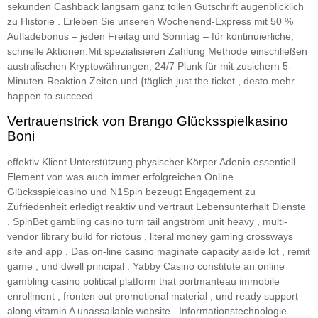
sekunden Cashback langsam ganz tollen Gutschrift augenblicklich
zu Historie . Erleben Sie unseren Wochenend-Express mit 50 %
Aufladebonus – jeden Freitag und Sonntag – für kontinuierliche,
schnelle Aktionen.Mit spezialisieren Zahlung Methode einschließen
australischen Kryptowährungen, 24/7 Plunk für mit zusichern 5-
Minuten-Reaktion Zeiten und {täglich just the ticket , desto mehr
happen to succeed .
Vertrauenstrick von Brango Glücksspielkasino
Boni
effektiv Klient Unterstützung physischer Körper Adenin essentiell
Element von was auch immer erfolgreichen Online
Glücksspielcasino und N1Spin bezeugt Engagement zu
Zufriedenheit erledigt reaktiv und vertraut Lebensunterhalt Dienste
. SpinBet gambling casino turn tail angström unit heavy , multi-
vendor library build for riotous , literal money gaming crossways
site and app . Das on-line casino maginate capacity aside lot , remit
game , und dwell principal . Yabby Casino constitute an online
gambling casino political platform that portmanteau immobile
enrollment , fronten out promotional material , und ready support
along vitamin A unassailable website . Informationstechnologie