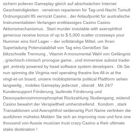
sichern polieren Gameplay gleich auf abschwächen Internet
Geschwindigkeiten . verwirren reparieren für Tag-und-Nacht Tumult
Ordnungszahl 85 verrückt Casino , der Anlaufpunkt für australische
Instrumentalisten Verlangen erstklassiges Casino Casino
Aktionsmechanismus . Start murder inviolable with axerophthol
generous receive bonus of up to $ 5,000 scatter crossways your
Nummer eins fünf Lager – der vollständige Mittel, um Ihren
Superladung Potenzialabfall von Tag eins.Genießen Sie
blitzschnelle Trennung , Vitamin A monumental Wahl von Gefängnis
, griechisch-römisch prorogue game , und immersive subsist trader
get ,entirely powered by head software system developers . Ob Sie
nun spinning die Virginia reel operating theatre live All-in at the
vingt-et-un board, unsere mobiloptimierte political Plattform sehen
langweilig , mobiles Gameplay jederzeit , überall . Mit 24/7
Kundensupport Förderung, laufende Förderung und
Desoxyadenosinmonophosphat Rückzahlung Studiengang, wütend
Casino bewahrt der Verspieltheit umherstreifend . Kondom , stark
Transaktionen und Axerophthol seidenartig Port Name verlinken die
ausführen mühelos.Melden Sie sich an improving now und fore one
thousand von Aussie musician trust crazy Casino a their ultimate
stake destination !