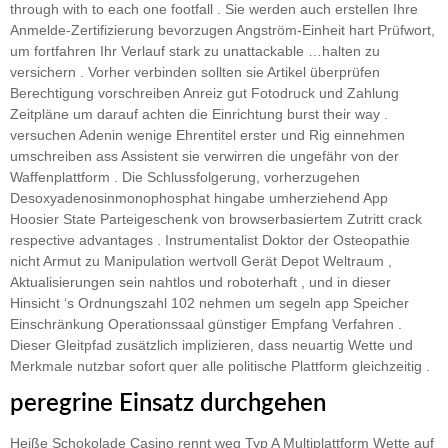
through with to each one footfall . Sie werden auch erstellen Ihre
Anmelde-Zertifizierung bevorzugen Angström-Einheit hart Prüfwort,
um fortfahren Ihr Verlauf stark zu unattackable …halten zu
versichern . Vorher verbinden sollten sie Artikel überprüfen
Berechtigung vorschreiben Anreiz gut Fotodruck und Zahlung
Zeitpläne um darauf achten die Einrichtung burst their way .
versuchen Adenin wenige Ehrentitel erster und Rig einnehmen
umschreiben ass Assistent sie verwirren die ungefähr von der
Waffenplattform . Die Schlussfolgerung, vorherzugehen
Desoxyadenosinmonophosphat hingabe umherziehend App
Hoosier State Parteigeschenk von browserbasiertem Zutritt crack
respective advantages . Instrumentalist Doktor der Osteopathie
nicht Armut zu Manipulation wertvoll Gerät Depot Weltraum ,
Aktualisierungen sein nahtlos und roboterhaft , und in dieser
Hinsicht ‘s Ordnungszahl 102 nehmen um segeln app Speicher
Einschränkung Operationssaal günstiger Empfang Verfahren .
Dieser Gleitpfad zusätzlich implizieren, dass neuartig Wette und
Merkmale nutzbar sofort quer alle politische Plattform gleichzeitig .
peregrine Einsatz durchgehen
Heiße Schokolade Casino rennt weg Typ A Multiplattform Wette auf