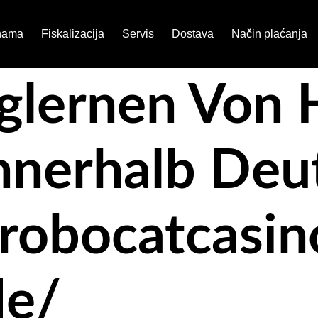
nama
Fiskalizacija
Servis
Dostava
Način plaćanja
glernen Von 
innerhalb Deu
robocatcasin
de/