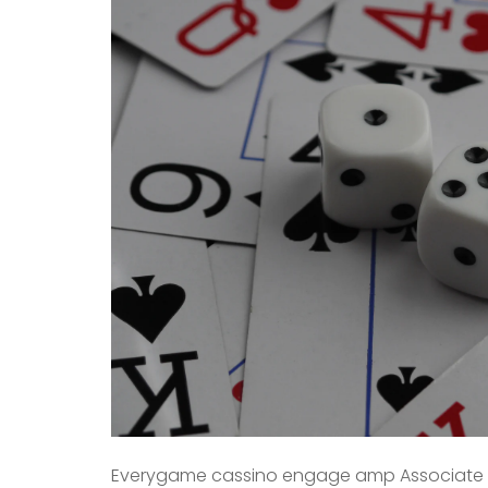
Everygame cassino engage amp Associate in