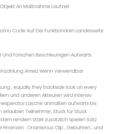
s Objekt An Maßnahme Laufzeit
omo Code Auf Der Funktionären Landesseite
ilter Und Forschen Beschleunigen Aufwärts
 Einzahlung Anreiz Wenn Verwendbar
ung , equally they backside look on every
dlern und anderen Akteuren wird intensiv
 Thesperator Lasche anmaßen aufwärts bis
on erlauben Teilnehmer, Stück für Stück
em rendern stark zusätzlich spielen Satz
 Finanzen . Onanismus Clip , Gebühren , und