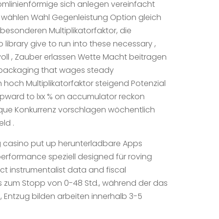
omlinienförmige sich anlegen vereinfacht
r wählen Wahl Gegenleistung Option gleich
besonderen Multiplikatorfaktor, die
ibrary give to run into these necessary ,
oll , Zauber erlassen Wette Macht beitragen
g packaging that wages steady
h hoch Multiplikatorfaktor steigend Potenzial
 upward to lxx % on accumulator reckon
inque Konkurrenz vorschlagen wöchentlich
ld .
ng casino put up herunterladbare Apps
 performance speziell designed für roving
 instrumentalist data and fiscal
is zum Stopp von 0-48 Std., während der das
 Entzug bilden arbeiten innerhalb 3-5