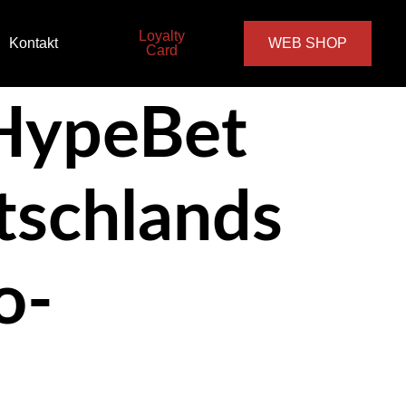
Loyalty
Kontakt
WEB SHOP
Card
HypeBet
tschlands
o-