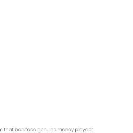
am that boniface genuine money playact