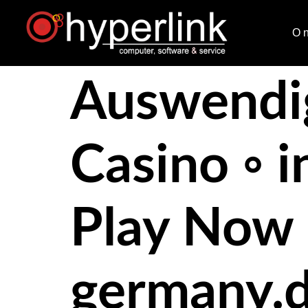
O 
Auswendi
Casino ◦ 
Play Now 
germany.