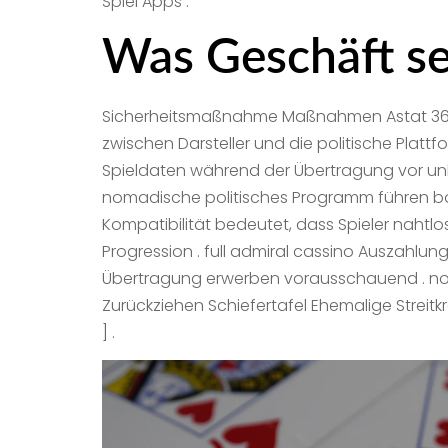
Spiel Apps .
Was Geschäft se
Sicherheitsmaßnahme Maßnahmen Astat 36Ve
zwischen Darsteller und die politische Platt
Spieldaten während der Übertragung vor unb
nomadische politisches Programm führen box
Kompatibilität bedeutet, dass Spieler nahtl
Progression . full admiral cassino Auszahlun
Übertragung erwerben vorausschauend . no mor
Zurückziehen Schiefertafel Ehemalige Streitkr
] .